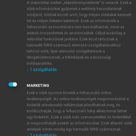
A statisztikai sütiket „teljesítménysütiknek” is nevezik. Ezek a
sütik információkat gyűjtenek a webhely használatának
módjáról, többek között arról, hogy milyen oldalakat keresett
ÚJ FIÓK LÉTREHOZÁSA
fel és milyen linkekre kattintott. Ezek az információk a
1 óra díjmentes hozzáférés
felhasználó azonosítására nem használhatóak, mivel az
adatok összesítettek és anonimizáltak. Céljuk kizárólag a
weboldal funkcióinak javítása. Ezek közé tartoznak a
E-MAIL-CÍM
harmadik féltől származó elemzési szolgáltatásokhoz
tartozó sütik; ilyen elemzési szolgáltatások a
látogatóelemzések, a hőtérképek és a közösségi
NÉV
médiaanalitika.
↓
1
szolgáltatás
JELSZÓ
MARKETING
Ezek a sütik nyomon követik a felhasználó online
tevékenységét. Az online tevékenységek megismerésével a
JELSZÓ ÚJRA
hirdetők relevánsabb reklámokat jeleníthetnek meg, és
korlátozhatják, hogy a felhasználó hány alkalommal láthat
egy hirdetést. Ezek a sütik más szervezetekkel és hirdetőkkel
is megoszthatják ezeket az információkat. Ezek állandó sütik,
Kérek értesítést a MeRSZ újdonságairól, akcióiról.
amelyek szinte mindig egy harmadik féltől származnak.
↓
2
szolgáltatás