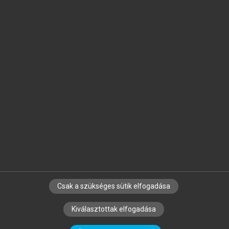
Jelöld meg a számodra fontos részeket, és
készíts
saját
jegyzeteket!
Egyéni előfizetéssel további
MeRSZ+ funkciókat
és
tartalmakat is elérhetsz.
Csak a szükséges sütik elfogadása
SZERZŐKNEK
CÉGEKNEK
KÖNYVTÁROSOKNAK
Kiválasztottak elfogadása
SZERKESZTÉSI ÉS LEKTORÁLÁSI ALAPELVEK