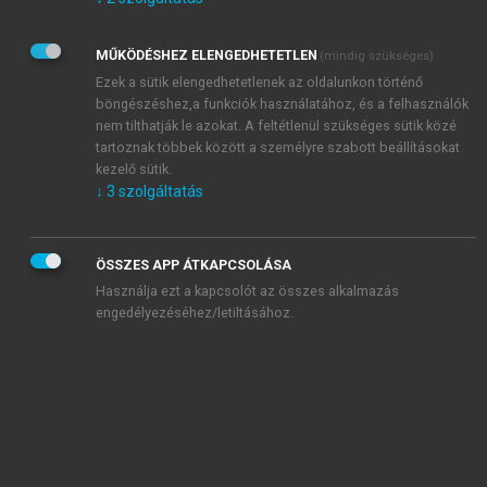
Kérek értesítést az Akadémiai Kiadó Zrt. újdonságairól,
akcióiról.
MŰKÖDÉSHEZ ELENGEDHETETLEN
(mindig szükséges)
Az
Adatkezelési tájékoztatóban
foglaltakat tudomásul
veszem és elfogadom.
Ezek a sütik elengedhetetlenek az oldalunkon történő
Az
Általános vásárlási feltételeket
, valamint a
szotar.net
és a
böngészéshez,a funkciók használatához, és a felhasználók
mersz.hu
oldalak licencszerződéseiben foglaltakat
nem tilthatják le azokat. A feltétlenül szükséges sütik közé
tudomásul veszem és elfogadom.
tartoznak többek között a személyre szabott beállításokat
kezelő sütik.
↓
3
szolgáltatás
KIPRÓBÁLOM
ÖSSZES APP ÁTKAPCSOLÁSA
Használja ezt a kapcsolót az összes alkalmazás
engedélyezéséhez/letiltásához.
MIÉRT ÉRDEMES A MERSZ ONLINE
OKOSKÖNYVTÁRAT HASZNÁLNI?