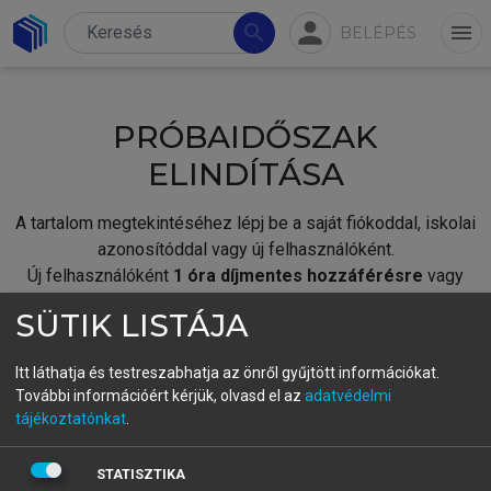
person
search
menu
BELÉPÉS
PRÓBAIDŐSZAK
ELINDÍTÁSA
A tartalom megtekintéséhez lépj be a saját fiókoddal, iskolai
azonosítóddal vagy új felhasználóként.
Új felhasználóként
1 óra díjmentes hozzáférésre
vagy
jogosult.
SÜTIK LISTÁJA
A próbaidőszak elindításához,
jelentkezz
be meglévő
fiókoddal,
vagy hozz létre új fiókot.
Itt láthatja és testreszabhatja az önről gyűjtött információkat.
További információért kérjük, olvasd el az
adatvédelmi
A regisztráció után a
próbaidőszak
automatikusan
elindul.
tájékoztatónkat
.
BELÉPÉS SAJÁT FIÓKKAL
STATISZTIKA