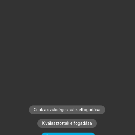
Jelöld meg a számodra fontos részeket, és
készíts
saját
jegyzeteket!
Egyéni előfizetéssel további
MeRSZ+ funkciókat
és
tartalmakat is elérhetsz.
Csak a szükséges sütik elfogadása
SZERZŐKNEK
CÉGEKNEK
KÖNYVTÁROSOKNAK
Kiválasztottak elfogadása
SZERKESZTÉSI ÉS LEKTORÁLÁSI ALAPELVEK