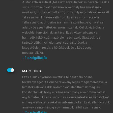
A statisztikai sütiket „teljesítménysütiknek” is nevezik. Ezek a
sütik információkat gyűjtenek a webhely használatának
módjáról, többek között arról, hogy milyen oldalakat keresett
ÚJ FIÓK LÉTREHOZÁSA
fel és milyen linkekre kattintott. Ezek az információk a
1 óra díjmentes hozzáférés
felhasználó azonosítására nem használhatóak, mivel az
adatok összesítettek és anonimizáltak. Céljuk kizárólag a
weboldal funkcióinak javítása. Ezek közé tartoznak a
E-MAIL-CÍM
harmadik féltől származó elemzési szolgáltatásokhoz
tartozó sütik; ilyen elemzési szolgáltatások a
látogatóelemzések, a hőtérképek és a közösségi
NÉV
médiaanalitika.
↓
1
szolgáltatás
JELSZÓ
MARKETING
Ezek a sütik nyomon követik a felhasználó online
tevékenységét. Az online tevékenységek megismerésével a
JELSZÓ ÚJRA
hirdetők relevánsabb reklámokat jeleníthetnek meg, és
korlátozhatják, hogy a felhasználó hány alkalommal láthat
egy hirdetést. Ezek a sütik más szervezetekkel és hirdetőkkel
is megoszthatják ezeket az információkat. Ezek állandó sütik,
Kérek értesítést a MeRSZ újdonságairól, akcióiról.
amelyek szinte mindig egy harmadik féltől származnak.
↓
2
szolgáltatás