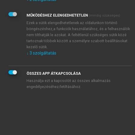
Kérek értesítést az Akadémiai Kiadó Zrt. újdonságairól,
akcióiról.
MŰKÖDÉSHEZ ELENGEDHETETLEN
(mindig szükséges)
Az
Adatkezelési tájékoztatóban
foglaltakat tudomásul
veszem és elfogadom.
Ezek a sütik elengedhetetlenek az oldalunkon történő
Az
Általános vásárlási feltételeket
, valamint a
szotar.net
és a
böngészéshez,a funkciók használatához, és a felhasználók
mersz.hu
oldalak licencszerződéseiben foglaltakat
nem tilthatják le azokat. A feltétlenül szükséges sütik közé
tudomásul veszem és elfogadom.
tartoznak többek között a személyre szabott beállításokat
kezelő sütik.
↓
3
szolgáltatás
KIPRÓBÁLOM
ÖSSZES APP ÁTKAPCSOLÁSA
Használja ezt a kapcsolót az összes alkalmazás
engedélyezéséhez/letiltásához.
MIÉRT ÉRDEMES A MERSZ ONLINE
OKOSKÖNYVTÁRAT HASZNÁLNI?