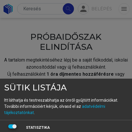
person
search
menu
BELÉPÉS
PRÓBAIDŐSZAK
ELINDÍTÁSA
A tartalom megtekintéséhez lépj be a saját fiókoddal, iskolai
azonosítóddal vagy új felhasználóként.
Új felhasználóként
1 óra díjmentes hozzáférésre
vagy
jogosult.
SÜTIK LISTÁJA
A próbaidőszak elindításához,
jelentkezz
be meglévő
fiókoddal,
vagy hozz létre új fiókot.
Itt láthatja és testreszabhatja az önről gyűjtött információkat.
További információért kérjük, olvasd el az
adatvédelmi
A regisztráció után a
próbaidőszak
automatikusan
elindul.
tájékoztatónkat
.
BELÉPÉS SAJÁT FIÓKKAL
STATISZTIKA