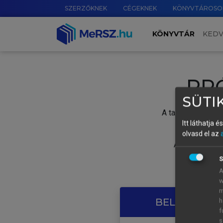
SZERZŐKNEK
CÉGEKNEK
KÖNYVTÁROSO
KÖNYVTÁR
KED
PR
SÜTIK
A tartalom megtek
Itt láthatja 
olvasd el az
A próbaidősza
S
A
w
m
BELÉPÉS SAJ
h
f
s