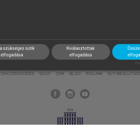
nyokat, hogy bármikor azonnal
részeket, és
készíts
saj
hozzájuk férhess!
jegyzeteket!
a szükséges sütik
Kiválasztottak
Összes
elfogadása
elfogadása
elfog
KNAK
SZERKESZTÉSI ÉS LEKTORÁLÁSI ALAPELVEK
MI – ÁLTALÁNOS
Pow
ICENCSZERZŐDÉS
SÚGÓ
GYIK
BLOG
RÓLUNK
SÜTI BEÁLLÍTÁS