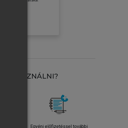
erződéseiben foglaltakat
ogadom.
ÓBÁLOM
AT HASZNÁLNI?
ntos
Egyéni előfizetéssel további