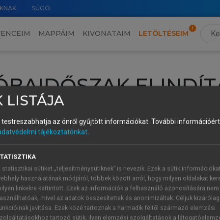
KNAK
SÚGÓ
VENCEIM
MAPPÁIM
KIVONATAIM
LETÖLTÉSEIM
ÓBAIDŐSZAK ELINDÍT
 LISTÁJA
intéséhez lépj be a saját fiókoddal, iskolai azonosítóddal vagy ú
és testreszabhatja az önről gyűjtött információkat.
További információért 
Új felhasználóként
1 óra díjmentes hozzáférésre
vagy jogosult
adatvédelmi tájékoztatónkat
.
k elindításához,
jelentkezz
be meglévő fiókoddal,
vagy hozz lé
A regisztráció után a
próbaidőszak
automatikusan
elindul.
TATISZTIKA
 statisztikai sütiket „teljesítménysütiknek” is nevezik. Ezek a sütik információka
ebhely használatának módjáról, többek között arról, hogy milyen oldalakat kere
ilyen linkekre kattintott. Ezek az információk a felhasználó azonosítására nem
ÚJ FIÓK 
ÁT FIÓKKAL
asználhatóak, mivel az adatok összesítettek és anonimizáltak. Céljuk kizáróla
1 óra díjme
unkcióinak javítása. Ezek közé tartoznak a harmadik féltől származó elemzési
zolgáltatásokhoz tartozó sütik; ilyen elemzési szolgáltatások a látogatóelemz