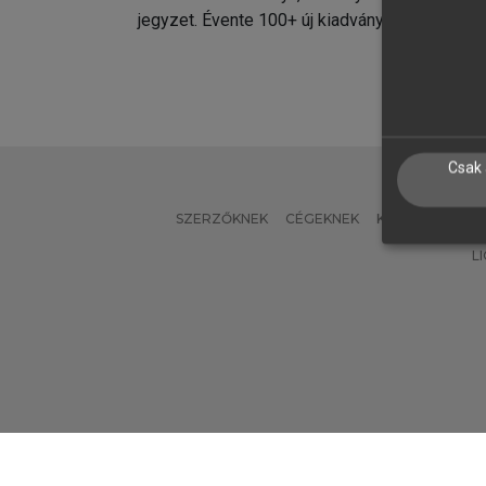
jegyzet. Évente 100+ új kiadvány.
kiadvá
Csak 
SZERZŐKNEK
CÉGEKNEK
KÖNYVTÁROSO
L
Verzió: 2.7.2