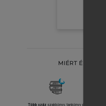
MIÉRT ÉRDEME
Több száz
szakkönyv, tankönyv és
Jel