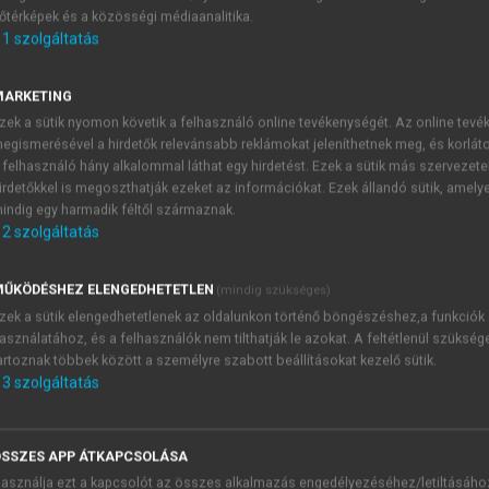
őtérképek és a közösségi médiaanalitika.
E-MAIL-CÍM
1
szolgáltatás
MARKETING
NÉV
zek a sütik nyomon követik a felhasználó online tevékenységét. Az online tev
egismerésével a hirdetők relevánsabb reklámokat jeleníthetnek meg, és korlát
 felhasználó hány alkalommal láthat egy hirdetést. Ezek a sütik más szervezete
JELSZÓ
irdetőkkel is megoszthatják ezeket az információkat. Ezek állandó sütik, amely
indig egy harmadik féltől származnak.
2
szolgáltatás
JELSZÓ ÚJRA
PÉS
ŰKÖDÉSHEZ ELENGEDHETETLEN
(mindig szükséges)
zek a sütik elengedhetetlenek az oldalunkon történő böngészéshez,a funkciók
asználatához, és a felhasználók nem tilthatják le azokat. A feltétlenül szükség
Kérek értesítést a MeRSZ új
artoznak többek között a személyre szabott beállításokat kezelő sütik.
Kérek értesítést az Akadémi
3
szolgáltatás
akcióiról.
 VAGY?
Az
Adatkezelési tájékozta
yi azonosítóval
veszem és elfogadom.
SSZES APP ÁTKAPCSOLÁSA
Az
Általános vásárlási felt
asználja ezt a kapcsolót az összes alkalmazás engedélyezéséhez/letiltásáho