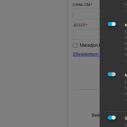
h
E-MAIL-CÍM
↓
JELSZÓ
E
m
a
Maradjon belépve
h
Elfelejtettem a jelszavamat
m
↓
BELÉ
M
E
h
t
↓
TANULÓ
Belépés intézmén
Ö
H