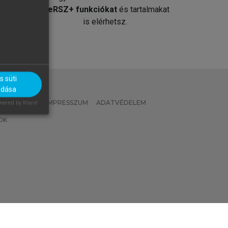
át
MeRSZ+ funkciókat
és tartalmakat
is elérhetsz.
 süti
adása
 IRÁNYELVEK
IMPRESSZUM
ADATVÉDELEM
ered by Klaro!
OK