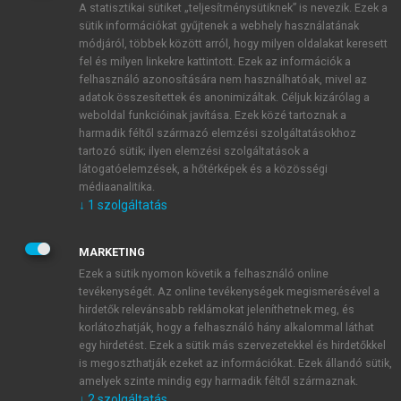
A statisztikai sütiket „teljesítménysütiknek” is nevezik. Ezek a
sütik információkat gyűjtenek a webhely használatának
módjáról, többek között arról, hogy milyen oldalakat keresett
ÚJ FIÓK LÉTREHOZÁSA
fel és milyen linkekre kattintott. Ezek az információk a
1 óra díjmentes hozzáférés
felhasználó azonosítására nem használhatóak, mivel az
adatok összesítettek és anonimizáltak. Céljuk kizárólag a
weboldal funkcióinak javítása. Ezek közé tartoznak a
E-MAIL-CÍM
harmadik féltől származó elemzési szolgáltatásokhoz
tartozó sütik; ilyen elemzési szolgáltatások a
látogatóelemzések, a hőtérképek és a közösségi
NÉV
médiaanalitika.
↓
1
szolgáltatás
JELSZÓ
MARKETING
Ezek a sütik nyomon követik a felhasználó online
tevékenységét. Az online tevékenységek megismerésével a
JELSZÓ ÚJRA
hirdetők relevánsabb reklámokat jeleníthetnek meg, és
korlátozhatják, hogy a felhasználó hány alkalommal láthat
egy hirdetést. Ezek a sütik más szervezetekkel és hirdetőkkel
is megoszthatják ezeket az információkat. Ezek állandó sütik,
Kérek értesítést a MeRSZ újdonságairól, akcióiról.
amelyek szinte mindig egy harmadik féltől származnak.
↓
2
szolgáltatás