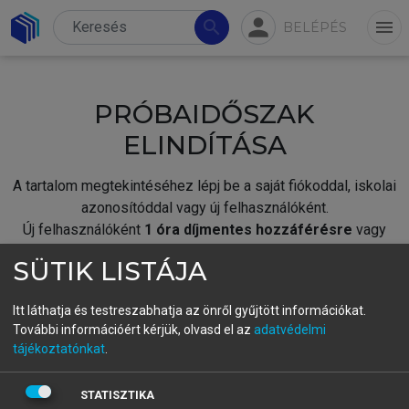
person
search
menu
BELÉPÉS
PRÓBAIDŐSZAK
ELINDÍTÁSA
A tartalom megtekintéséhez lépj be a saját fiókoddal, iskolai
azonosítóddal vagy új felhasználóként.
Új felhasználóként
1 óra díjmentes hozzáférésre
vagy
jogosult.
SÜTIK LISTÁJA
A próbaidőszak elindításához,
jelentkezz
be meglévő
fiókoddal,
vagy hozz létre új fiókot.
Itt láthatja és testreszabhatja az önről gyűjtött információkat.
További információért kérjük, olvasd el az
adatvédelmi
A regisztráció után a
próbaidőszak
automatikusan
elindul.
tájékoztatónkat
.
BELÉPÉS SAJÁT FIÓKKAL
STATISZTIKA