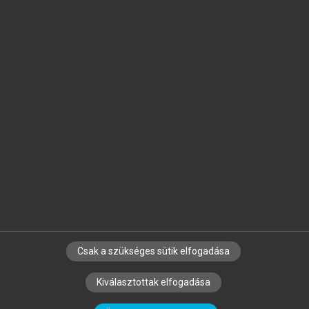
Jelöld meg a számodra fontos részeket, és
készíts
saját
jegyzeteket!
Egyéni előfizetéssel további
MeRSZ+ funkciókat
és
tartalmakat is elérhetsz.
Csak a szükséges sütik elfogadása
SZERZŐKNEK
CÉGEKNEK
KÖNYVTÁROSOKNAK
Kiválasztottak elfogadása
SZERKESZTÉSI ÉS LEKTORÁLÁSI ALAPELVEK