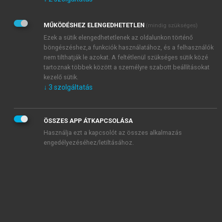
Kérek értesítést az Akadémiai Kiadó Zrt. újdonságairól,
akcióiról.
MŰKÖDÉSHEZ ELENGEDHETETLEN
(mindig szükséges)
Az
Adatkezelési tájékoztatóban
foglaltakat tudomásul
veszem és elfogadom.
Ezek a sütik elengedhetetlenek az oldalunkon történő
Az
Általános vásárlási feltételeket
, valamint a
szotar.net
és a
böngészéshez,a funkciók használatához, és a felhasználók
mersz.hu
oldalak licencszerződéseiben foglaltakat
nem tilthatják le azokat. A feltétlenül szükséges sütik közé
tudomásul veszem és elfogadom.
tartoznak többek között a személyre szabott beállításokat
kezelő sütik.
↓
3
szolgáltatás
KIPRÓBÁLOM
ÖSSZES APP ÁTKAPCSOLÁSA
Használja ezt a kapcsolót az összes alkalmazás
engedélyezéséhez/letiltásához.
MIÉRT ÉRDEMES A MERSZ ONLINE
OKOSKÖNYVTÁRAT HASZNÁLNI?