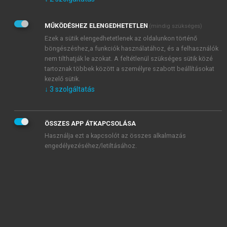
Kérek értesítést az Akadémiai Kiadó Zrt. újdonságairól,
akcióiról.
MŰKÖDÉSHEZ ELENGEDHETETLEN
(mindig szükséges)
Az
Adatkezelési tájékoztatóban
foglaltakat tudomásul
veszem és elfogadom.
Ezek a sütik elengedhetetlenek az oldalunkon történő
Az
Általános vásárlási feltételeket
, valamint a
szotar.net
és a
böngészéshez,a funkciók használatához, és a felhasználók
mersz.hu
oldalak licencszerződéseiben foglaltakat
nem tilthatják le azokat. A feltétlenül szükséges sütik közé
tudomásul veszem és elfogadom.
tartoznak többek között a személyre szabott beállításokat
kezelő sütik.
↓
3
szolgáltatás
KIPRÓBÁLOM
ÖSSZES APP ÁTKAPCSOLÁSA
Használja ezt a kapcsolót az összes alkalmazás
engedélyezéséhez/letiltásához.
MIÉRT ÉRDEMES A MERSZ ONLINE
OKOSKÖNYVTÁRAT HASZNÁLNI?