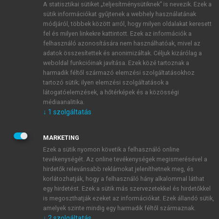
A statisztikai sütiket „teljesítménysütiknek” is nevezik. Ezek a
sütik információkat gyűjtenek a webhely használatának
módjáról, többek között arról, hogy milyen oldalakat keresett
ÚJ FIÓK LÉTREHOZÁSA
fel és milyen linkekre kattintott. Ezek az információk a
1 óra díjmentes hozzáférés
felhasználó azonosítására nem használhatóak, mivel az
adatok összesítettek és anonimizáltak. Céljuk kizárólag a
weboldal funkcióinak javítása. Ezek közé tartoznak a
E-MAIL-CÍM
harmadik féltől származó elemzési szolgáltatásokhoz
tartozó sütik; ilyen elemzési szolgáltatások a
látogatóelemzések, a hőtérképek és a közösségi
NÉV
médiaanalitika.
↓
1
szolgáltatás
JELSZÓ
MARKETING
Ezek a sütik nyomon követik a felhasználó online
tevékenységét. Az online tevékenységek megismerésével a
JELSZÓ ÚJRA
hirdetők relevánsabb reklámokat jeleníthetnek meg, és
korlátozhatják, hogy a felhasználó hány alkalommal láthat
egy hirdetést. Ezek a sütik más szervezetekkel és hirdetőkkel
is megoszthatják ezeket az információkat. Ezek állandó sütik,
Kérek értesítést a MeRSZ újdonságairól, akcióiról.
amelyek szinte mindig egy harmadik féltől származnak.
↓
2
szolgáltatás