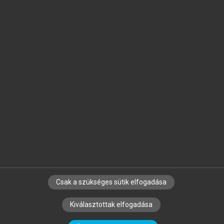
Jelöld meg a számodra fontos részeket, és
készíts
saját
jegyzeteket!
Egyéni előfizetéssel további
MeRSZ+ funkciókat
és
tartalmakat is elérhetsz.
Csak a szükséges sütik elfogadása
SZERZŐKNEK
CÉGEKNEK
KÖNYVTÁROSOKNAK
Kiválasztottak elfogadása
SZERKESZTÉSI ÉS LEKTORÁLÁSI ALAPELVEK