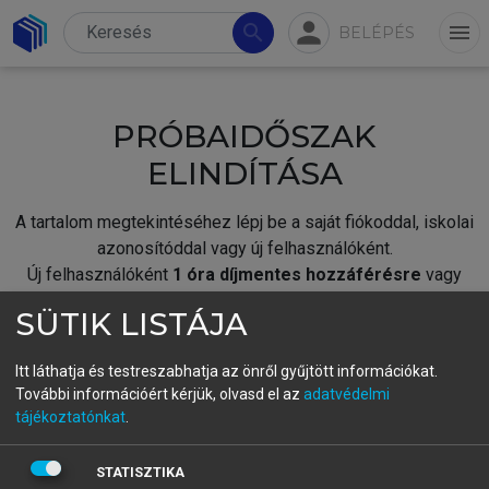
person
search
menu
BELÉPÉS
PRÓBAIDŐSZAK
ELINDÍTÁSA
A tartalom megtekintéséhez lépj be a saját fiókoddal, iskolai
azonosítóddal vagy új felhasználóként.
Új felhasználóként
1 óra díjmentes hozzáférésre
vagy
jogosult.
SÜTIK LISTÁJA
A próbaidőszak elindításához,
jelentkezz
be meglévő
fiókoddal,
vagy hozz létre új fiókot.
Itt láthatja és testreszabhatja az önről gyűjtött információkat.
További információért kérjük, olvasd el az
adatvédelmi
A regisztráció után a
próbaidőszak
automatikusan
elindul.
tájékoztatónkat
.
BELÉPÉS SAJÁT FIÓKKAL
STATISZTIKA