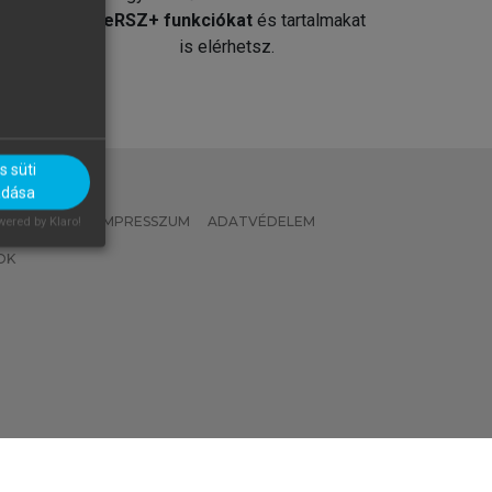
át
MeRSZ+ funkciókat
és tartalmakat
is elérhetsz.
 süti
adása
 IRÁNYELVEK
IMPRESSZUM
ADATVÉDELEM
ered by Klaro!
OK