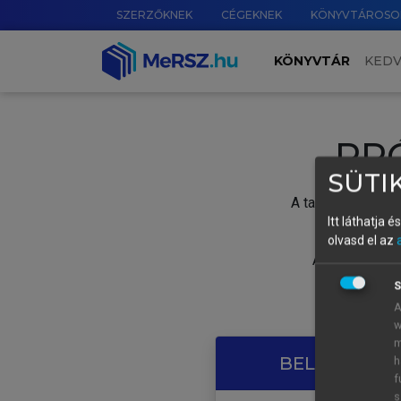
SZERZŐKNEK
CÉGEKNEK
KÖNYVTÁROSO
KÖNYVTÁR
KED
PR
SÜTIK
A tartalom megtek
Itt láthatja 
olvasd el az
A próbaidősza
S
A
w
m
BELÉPÉS SAJ
h
f
s