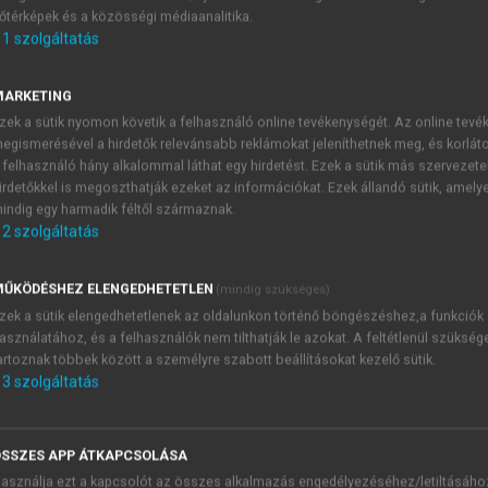
őtérképek és a közösségi médiaanalitika.
E-MAIL-CÍM
1
szolgáltatás
MARKETING
NÉV
zek a sütik nyomon követik a felhasználó online tevékenységét. Az online tev
egismerésével a hirdetők relevánsabb reklámokat jeleníthetnek meg, és korlát
 felhasználó hány alkalommal láthat egy hirdetést. Ezek a sütik más szervezete
JELSZÓ
irdetőkkel is megoszthatják ezeket az információkat. Ezek állandó sütik, amely
indig egy harmadik féltől származnak.
2
szolgáltatás
JELSZÓ ÚJRA
PÉS
ŰKÖDÉSHEZ ELENGEDHETETLEN
(mindig szükséges)
zek a sütik elengedhetetlenek az oldalunkon történő böngészéshez,a funkciók
asználatához, és a felhasználók nem tilthatják le azokat. A feltétlenül szükség
Kérek értesítést a MeRSZ új
artoznak többek között a személyre szabott beállításokat kezelő sütik.
Kérek értesítést az Akadémi
3
szolgáltatás
akcióiról.
 VAGY?
Az
Adatkezelési tájékozta
yi azonosítóval
veszem és elfogadom.
SSZES APP ÁTKAPCSOLÁSA
Az
Általános vásárlási felt
asználja ezt a kapcsolót az összes alkalmazás engedélyezéséhez/letiltásáho