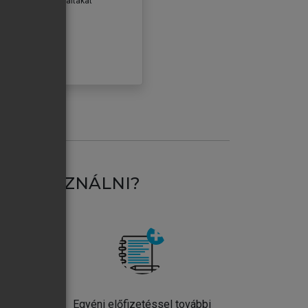
erződéseiben foglaltakat
ogadom.
ÓBÁLOM
AT HASZNÁLNI?
ntos
Egyéni előfizetéssel további