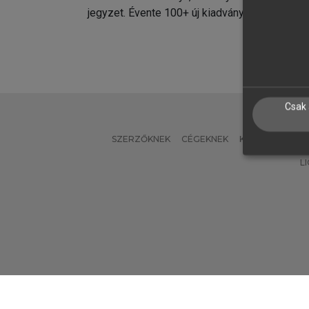
jegyzet. Évente 100+ új kiadvány.
kiadvá
Csak 
SZERZŐKNEK
CÉGEKNEK
KÖNYVTÁROSO
L
Verzió: 2.7.2