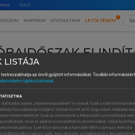
KNAK
SÚGÓ
VENCEIM
MAPPÁIM
KIVONATAIM
LETÖLTÉSEIM
ÓBAIDŐSZAK ELINDÍT
 LISTÁJA
intéséhez lépj be a saját fiókoddal, iskolai azonosítóddal vagy ú
és testreszabhatja az önről gyűjtött információkat.
További információért 
Új felhasználóként
1 óra díjmentes hozzáférésre
vagy jogosult
adatvédelmi tájékoztatónkat
.
k elindításához,
jelentkezz
be meglévő fiókoddal,
vagy hozz lé
A regisztráció után a
próbaidőszak
automatikusan
elindul.
TATISZTIKA
 statisztikai sütiket „teljesítménysütiknek” is nevezik. Ezek a sütik információka
ebhely használatának módjáról, többek között arról, hogy milyen oldalakat kere
ilyen linkekre kattintott. Ezek az információk a felhasználó azonosítására nem
ÚJ FIÓK 
ÁT FIÓKKAL
asználhatóak, mivel az adatok összesítettek és anonimizáltak. Céljuk kizáróla
1 óra díjme
unkcióinak javítása. Ezek közé tartoznak a harmadik féltől származó elemzési
zolgáltatásokhoz tartozó sütik; ilyen elemzési szolgáltatások a látogatóelemz