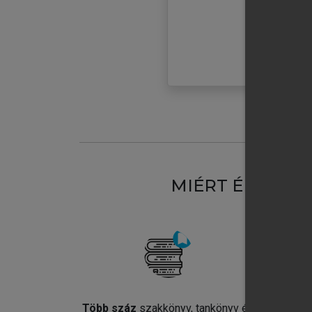
MIÉRT ÉRDEME
Több száz
szakkönyv, tankönyv és
Jel