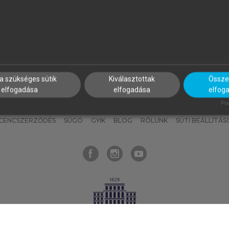
nyokat, hogy bármikor azonnal
részeket, és
készíts
saj
hozzájuk férhess!
jegyzeteket!
a szükséges sütik
Kiválasztottak
Összes
elfogadása
elfogadása
elfog
KNAK
SZERKESZTÉSI ÉS LEKTORÁLÁSI ALAPELVEK
MI – ÁLTALÁNOS
Pow
ICENCSZERZŐDÉS
SÚGÓ
GYIK
BLOG
RÓLUNK
SÜTI BEÁLLÍTÁS