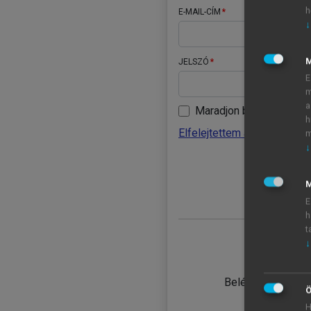
h
E-MAIL-CÍM
↓
JELSZÓ
E
m
a
Maradjon belépve
h
Elfelejtettem a jelszavamat
m
↓
BELÉ
M
E
h
t
↓
TANULÓ
Belépés intézmén
Ö
H