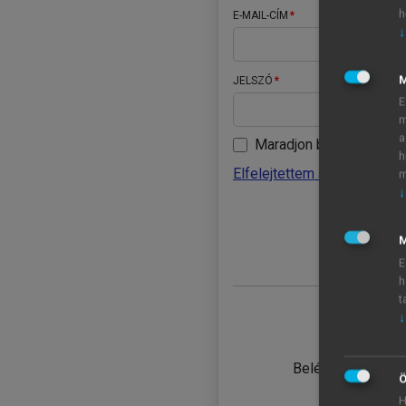
h
E-MAIL-CÍM
↓
JELSZÓ
E
m
a
Maradjon belépve
h
Elfelejtettem a jelszavamat
m
↓
BELÉ
M
E
h
t
↓
TANULÓ
Belépés intézmén
Ö
H