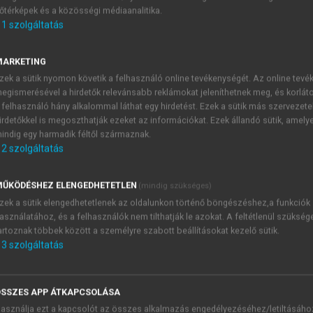
őtérképek és a közösségi médiaanalitika.
E-MAIL-CÍM
1
szolgáltatás
MARKETING
NÉV
zek a sütik nyomon követik a felhasználó online tevékenységét. Az online tev
egismerésével a hirdetők relevánsabb reklámokat jeleníthetnek meg, és korlát
 felhasználó hány alkalommal láthat egy hirdetést. Ezek a sütik más szervezete
JELSZÓ
irdetőkkel is megoszthatják ezeket az információkat. Ezek állandó sütik, amely
indig egy harmadik féltől származnak.
2
szolgáltatás
JELSZÓ ÚJRA
PÉS
ŰKÖDÉSHEZ ELENGEDHETETLEN
(mindig szükséges)
zek a sütik elengedhetetlenek az oldalunkon történő böngészéshez,a funkciók
asználatához, és a felhasználók nem tilthatják le azokat. A feltétlenül szükség
Kérek értesítést a MeRSZ új
artoznak többek között a személyre szabott beállításokat kezelő sütik.
Kérek értesítést az Akadémi
3
szolgáltatás
akcióiról.
 VAGY?
Az
Adatkezelési tájékozta
yi azonosítóval
veszem és elfogadom.
SSZES APP ÁTKAPCSOLÁSA
Az
Általános vásárlási felt
asználja ezt a kapcsolót az összes alkalmazás engedélyezéséhez/letiltásáho