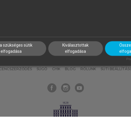
nyokat, hogy bármikor azonnal
részeket, és
készíts
saj
hozzájuk férhess!
jegyzeteket!
a szükséges sütik
Kiválasztottak
Összes
elfogadása
elfogadása
elfog
KNAK
SZERKESZTÉSI ÉS LEKTORÁLÁSI ALAPELVEK
MI – ÁLTALÁNOS
Pow
ICENCSZERZŐDÉS
SÚGÓ
GYIK
BLOG
RÓLUNK
SÜTI BEÁLLÍTÁS