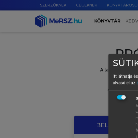
SZERZŐKNEK
CÉGEKNEK
KÖNYVTÁROSO
KÖNYVTÁR
KED
PR
SÜTIK
A tartalom megtek
Itt láthatja 
olvasd el az
A próbaidősza
S
A
w
m
BELÉPÉS SAJ
h
f
s