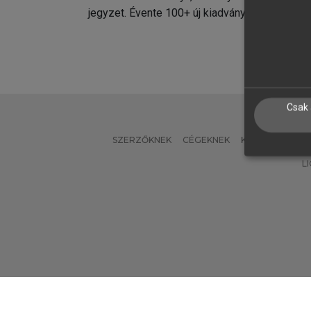
jegyzet. Évente 100+ új kiadvány.
kiadvá
Csak 
SZERZŐKNEK
CÉGEKNEK
KÖNYVTÁROSO
L
Verzió: 2.7.2