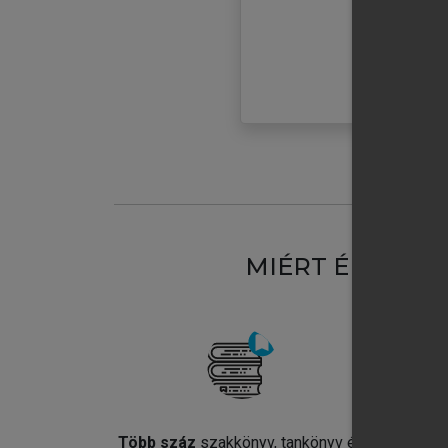
MIÉRT ÉRDEME
Több száz
szakkönyv, tankönyv és
Jel