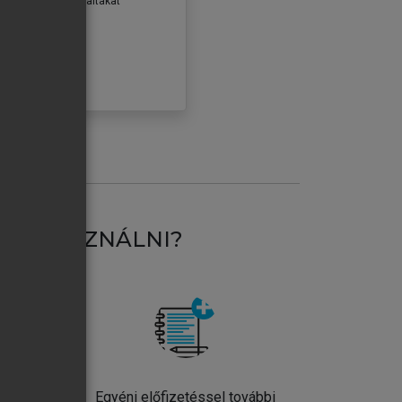
erződéseiben foglaltakat
ogadom.
ÓBÁLOM
AT HASZNÁLNI?
ntos
Egyéni előfizetéssel további