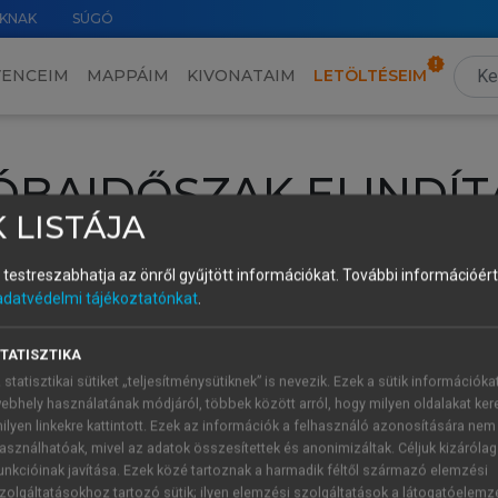
KNAK
SÚGÓ
VENCEIM
MAPPÁIM
KIVONATAIM
LETÖLTÉSEIM
ÓBAIDŐSZAK ELINDÍT
 LISTÁJA
intéséhez lépj be a saját fiókoddal, iskolai azonosítóddal vagy ú
és testreszabhatja az önről gyűjtött információkat.
További információért 
Új felhasználóként
1 óra díjmentes hozzáférésre
vagy jogosult
adatvédelmi tájékoztatónkat
.
k elindításához,
jelentkezz
be meglévő fiókoddal,
vagy hozz lé
A regisztráció után a
próbaidőszak
automatikusan
elindul.
TATISZTIKA
 statisztikai sütiket „teljesítménysütiknek” is nevezik. Ezek a sütik információka
ebhely használatának módjáról, többek között arról, hogy milyen oldalakat kere
ilyen linkekre kattintott. Ezek az információk a felhasználó azonosítására nem
ÚJ FIÓK 
ÁT FIÓKKAL
asználhatóak, mivel az adatok összesítettek és anonimizáltak. Céljuk kizáróla
1 óra díjme
unkcióinak javítása. Ezek közé tartoznak a harmadik féltől származó elemzési
zolgáltatásokhoz tartozó sütik; ilyen elemzési szolgáltatások a látogatóelemz