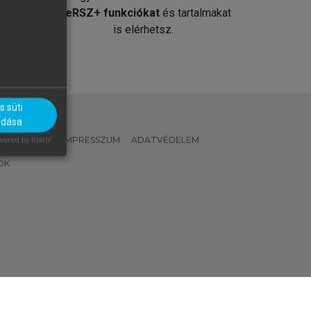
át
MeRSZ+ funkciókat
és tartalmakat
is elérhetsz.
 süti
adása
 IRÁNYELVEK
IMPRESSZUM
ADATVÉDELEM
ered by Klaro!
OK