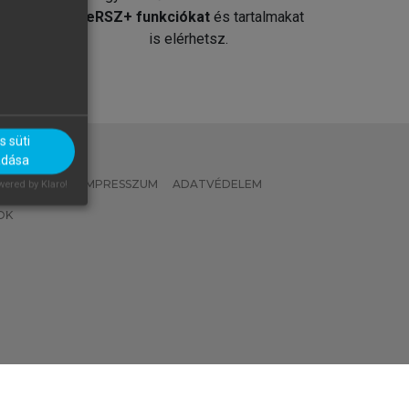
át
MeRSZ+ funkciókat
és tartalmakat
is elérhetsz.
 süti
adása
 IRÁNYELVEK
IMPRESSZUM
ADATVÉDELEM
ered by Klaro!
OK