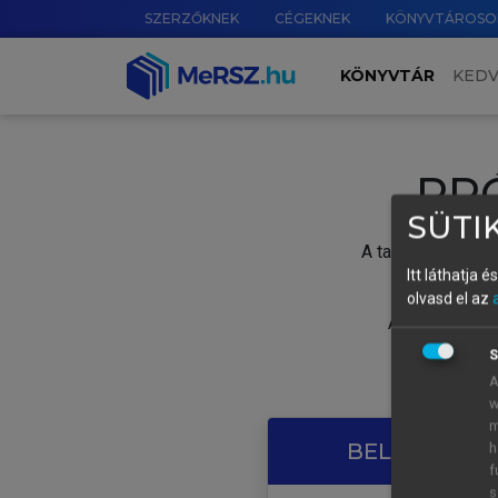
SZERZŐKNEK
CÉGEKNEK
KÖNYVTÁROSO
KÖNYVTÁR
KED
PR
SÜTIK
A tartalom megtek
Itt láthatja 
olvasd el az
A próbaidősza
S
A
w
m
BELÉPÉS SAJ
h
f
s