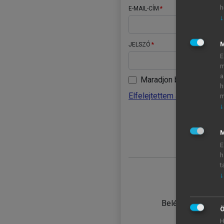
h
E-MAIL-CÍM
↓
JELSZÓ
E
m
a
Maradjon belépve
h
Elfelejtettem a jelszavamat
m
↓
BELÉ
M
E
h
t
↓
TANULÓ
Belépés intézmén
Ö
H