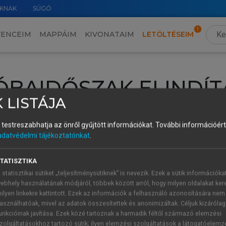
KNAK
SÚGÓ
VENCEIM
MAPPÁIM
KIVONATAIM
LETÖLTÉSEIM
ÓBAIDŐSZAK ELINDÍT
 LISTÁJA
intéséhez lépj be a saját fiókoddal, iskolai azonosítóddal vagy ú
és testreszabhatja az önről gyűjtött információkat.
További információért 
Új felhasználóként
1 óra díjmentes hozzáférésre
vagy jogosult
adatvédelmi tájékoztatónkat
.
k elindításához,
jelentkezz
be meglévő fiókoddal,
vagy hozz lé
A regisztráció után a
próbaidőszak
automatikusan
elindul.
TATISZTIKA
 statisztikai sütiket „teljesítménysütiknek” is nevezik. Ezek a sütik információka
ebhely használatának módjáról, többek között arról, hogy milyen oldalakat kere
ilyen linkekre kattintott. Ezek az információk a felhasználó azonosítására nem
ÚJ FIÓK 
ÁT FIÓKKAL
asználhatóak, mivel az adatok összesítettek és anonimizáltak. Céljuk kizáróla
1 óra díjme
unkcióinak javítása. Ezek közé tartoznak a harmadik féltől származó elemzési
zolgáltatásokhoz tartozó sütik; ilyen elemzési szolgáltatások a látogatóelemz