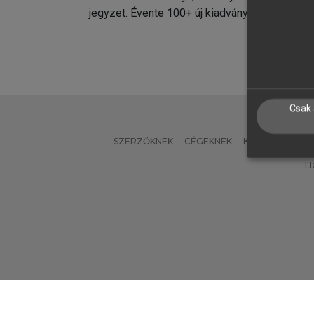
jegyzet. Évente 100+ új kiadvány.
kiadvá
Csak 
SZERZŐKNEK
CÉGEKNEK
KÖNYVTÁROSO
L
Verzió: 2.7.2