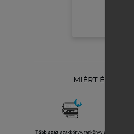
MIÉRT ÉRDEME
Több száz
szakkönyv, tankönyv és
Jel