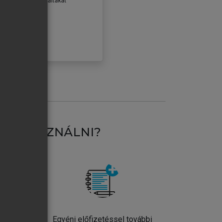
erződéseiben foglaltakat
ogadom.
ÓBÁLOM
AT HASZNÁLNI?
ntos
Egyéni előfizetéssel további