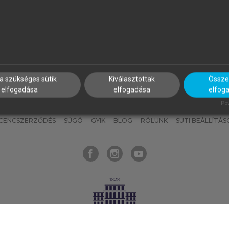
nyokat, hogy bármikor azonnal
részeket, és
készíts
saj
hozzájuk férhess!
jegyzeteket!
a szükséges sütik
Kiválasztottak
Összes
elfogadása
elfogadása
elfog
KNAK
SZERKESZTÉSI ÉS LEKTORÁLÁSI ALAPELVEK
MI – ÁLTALÁNOS
Pow
ICENCSZERZŐDÉS
SÚGÓ
GYIK
BLOG
RÓLUNK
SÜTI BEÁLLÍTÁS