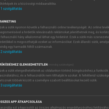
őtérképek és a közösségi médiaanalitika.
E-MAIL-CÍM
1
szolgáltatás
MARKETING
NÉV
zek a sütik nyomon követik a felhasználó online tevékenységét. Az online tev
egismerésével a hirdetők relevánsabb reklámokat jeleníthetnek meg, és korlát
 felhasználó hány alkalommal láthat egy hirdetést. Ezek a sütik más szervezete
JELSZÓ
irdetőkkel is megoszthatják ezeket az információkat. Ezek állandó sütik, amely
indig egy harmadik féltől származnak.
2
szolgáltatás
JELSZÓ ÚJRA
PÉS
ŰKÖDÉSHEZ ELENGEDHETETLEN
(mindig szükséges)
zek a sütik elengedhetetlenek az oldalunkon történő böngészéshez,a funkciók
asználatához, és a felhasználók nem tilthatják le azokat. A feltétlenül szükség
Kérek értesítést a MeRSZ új
artoznak többek között a személyre szabott beállításokat kezelő sütik.
Kérek értesítést az Akadémi
3
szolgáltatás
akcióiról.
 VAGY?
Az
Adatkezelési tájékozta
yi azonosítóval
veszem és elfogadom.
SSZES APP ÁTKAPCSOLÁSA
Az
Általános vásárlási felt
asználja ezt a kapcsolót az összes alkalmazás engedélyezéséhez/letiltásáho