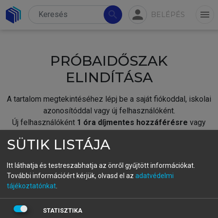
person
search
menu
BELÉPÉS
PRÓBAIDŐSZAK
ELINDÍTÁSA
A tartalom megtekintéséhez lépj be a saját fiókoddal, iskolai
azonosítóddal vagy új felhasználóként.
Új felhasználóként
1 óra díjmentes hozzáférésre
vagy
jogosult.
SÜTIK LISTÁJA
A próbaidőszak elindításához,
jelentkezz
be meglévő
fiókoddal,
vagy hozz létre új fiókot.
Itt láthatja és testreszabhatja az önről gyűjtött információkat.
További információért kérjük, olvasd el az
adatvédelmi
A regisztráció után a
próbaidőszak
automatikusan
elindul.
tájékoztatónkat
.
BELÉPÉS SAJÁT FIÓKKAL
STATISZTIKA