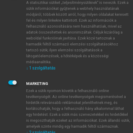
A statisztikai sütiket „teljesítménysütiknek” is nevezik. Ezek a
sütik információkat gyűjtenek a webhely használatának
módjáról, többek között arról, hogy milyen oldalakat keresett
ÚJ FIÓK LÉTREHOZÁSA
fel és milyen linkekre kattintott. Ezek az információk a
1 óra díjmentes hozzáférés
felhasználó azonosítására nem használhatóak, mivel az
adatok összesítettek és anonimizáltak. Céljuk kizárólag a
weboldal funkcióinak javítása. Ezek közé tartoznak a
E-MAIL-CÍM
harmadik féltől származó elemzési szolgáltatásokhoz
tartozó sütik; ilyen elemzési szolgáltatások a
látogatóelemzések, a hőtérképek és a közösségi
NÉV
médiaanalitika.
↓
1
szolgáltatás
JELSZÓ
MARKETING
Ezek a sütik nyomon követik a felhasználó online
tevékenységét. Az online tevékenységek megismerésével a
JELSZÓ ÚJRA
hirdetők relevánsabb reklámokat jeleníthetnek meg, és
korlátozhatják, hogy a felhasználó hány alkalommal láthat
egy hirdetést. Ezek a sütik más szervezetekkel és hirdetőkkel
is megoszthatják ezeket az információkat. Ezek állandó sütik,
Kérek értesítést a MeRSZ újdonságairól, akcióiról.
amelyek szinte mindig egy harmadik féltől származnak.
↓
2
szolgáltatás