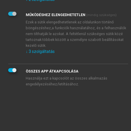
Kérek értesítést az Akadémiai Kiadó Zrt. újdonságairól,
akcióiról.
MŰKÖDÉSHEZ ELENGEDHETETLEN
(mindig szükséges)
Az
Adatkezelési tájékoztatóban
foglaltakat tudomásul
veszem és elfogadom.
Ezek a sütik elengedhetetlenek az oldalunkon történő
Az
Általános vásárlási feltételeket
, valamint a
szotar.net
és a
böngészéshez,a funkciók használatához, és a felhasználók
mersz.hu
oldalak licencszerződéseiben foglaltakat
nem tilthatják le azokat. A feltétlenül szükséges sütik közé
tudomásul veszem és elfogadom.
tartoznak többek között a személyre szabott beállításokat
kezelő sütik.
↓
3
szolgáltatás
KIPRÓBÁLOM
ÖSSZES APP ÁTKAPCSOLÁSA
Használja ezt a kapcsolót az összes alkalmazás
engedélyezéséhez/letiltásához.
MIÉRT ÉRDEMES A MERSZ ONLINE
OKOSKÖNYVTÁRAT HASZNÁLNI?