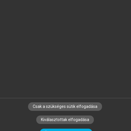
Jelöld meg a számodra fontos részeket, és
készíts
saját
jegyzeteket!
Egyéni előfizetéssel további
MeRSZ+ funkciókat
és
tartalmakat is elérhetsz.
Csak a szükséges sütik elfogadása
SZERZŐKNEK
CÉGEKNEK
KÖNYVTÁROSOKNAK
Kiválasztottak elfogadása
SZERKESZTÉSI ÉS LEKTORÁLÁSI ALAPELVEK