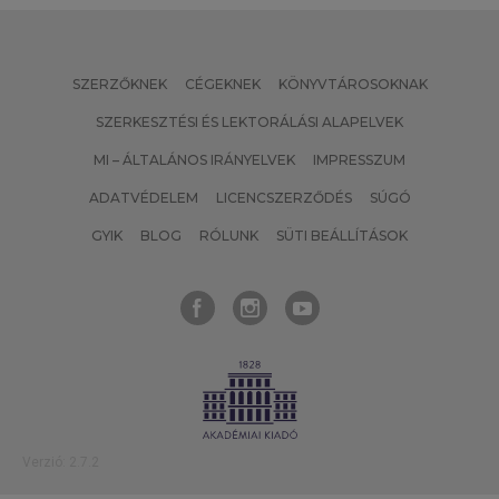
SZERZŐKNEK
CÉGEKNEK
KÖNYVTÁROSOKNAK
SZERKESZTÉSI ÉS LEKTORÁLÁSI ALAPELVEK
MI – ÁLTALÁNOS IRÁNYELVEK
IMPRESSZUM
ADATVÉDELEM
LICENCSZERZŐDÉS
SÚGÓ
GYIK
BLOG
RÓLUNK
SÜTI BEÁLLÍTÁSOK
Verzió: 2.7.2