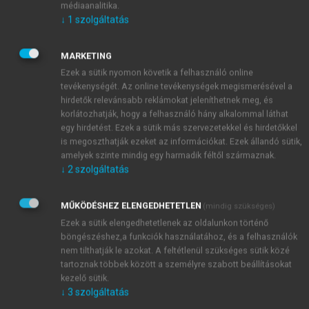
médiaanalitika.
megfelelően. A kölcsönös megértés nem csupán a
↓
1
szolgáltatás
formális kommunikációra épül, hanem a felek közötti
mélyebb szintű együttműködésre, amelyben kiemelt
MARKETING
szerepet kaphat az empátia és a rugalmasság
Ezek a sütik nyomon követik a felhasználó online
(
Grönroos, 2011
).
tevékenységét. Az online tevékenységek megismerésével a
hirdetők relevánsabb reklámokat jeleníthetnek meg, és
korlátozhatják, hogy a felhasználó hány alkalommal láthat
egy hirdetést. Ezek a sütik más szervezetekkel és hirdetőkkel
is megoszthatják ezeket az információkat. Ezek állandó sütik,
amelyek szinte mindig egy harmadik féltől származnak.
↓
2
szolgáltatás
MŰKÖDÉSHEZ ELENGEDHETETLEN
(mindig szükséges)
Ezek a sütik elengedhetetlenek az oldalunkon történő
böngészéshez,a funkciók használatához, és a felhasználók
nem tilthatják le azokat. A feltétlenül szükséges sütik közé
tartoznak többek között a személyre szabott beállításokat
kezelő sütik.
↓
3
szolgáltatás