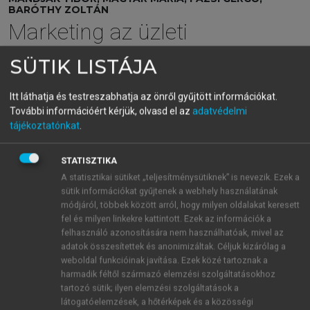
BARÓTHY ZOLTÁN
Marketing az üzleti
hálózatban
SÜTIK LISTÁJA
Az üzleti kapcsolatok sikeres menedzsmentje
Itt láthatja és testreszabhatja az önről gyűjtött információkat.
További információért kérjük, olvasd el az
adatvédelmi
menu_book
OLVASÁS
tájékoztatónkat
.
STATISZTIKA
A statisztikai sütiket „teljesítménysütiknek” is nevezik. Ezek a
Kölcsönös megértés és közös
sütik információkat gyűjtenek a webhely használatának
módjáról, többek között arról, hogy milyen oldalakat keresett
célok
fel és milyen linkekre kattintott. Ezek az információk a
felhasználó azonosítására nem használhatóak, mivel az
Az értékteremtés egyik alapvető feltétele a kölcsönös
adatok összesítettek és anonimizáltak. Céljuk kizárólag a
megértés és a közös célok azonosítása. A kölcsönös
weboldal funkcióinak javítása. Ezek közé tartoznak a
megértés azt jelenti, hogy a felek tisztában vannak
harmadik féltől származó elemzési szolgáltatásokhoz
egymás igényeivel, elvárásaival és üzleti céljaival, és
tartozó sütik; ilyen elemzési szolgáltatások a
látogatóelemzések, a hőtérképek és a közösségi
képesek ezeket összehangolni a közös érdekeknek