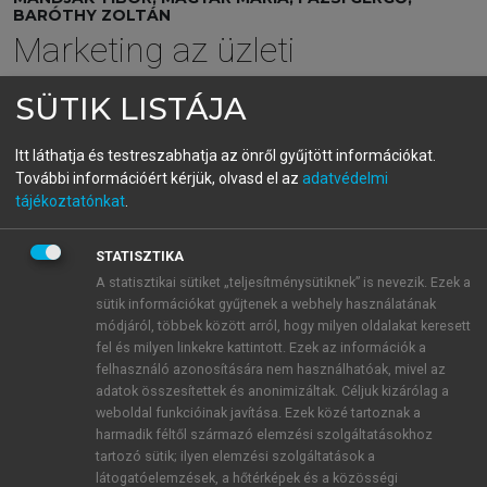
BARÓTHY ZOLTÁN
Marketing az üzleti
hálózatban
SÜTIK LISTÁJA
Az üzleti kapcsolatok sikeres menedzsmentje
Itt láthatja és testreszabhatja az önről gyűjtött információkat.
További információért kérjük, olvasd el az
adatvédelmi
menu_book
OLVASÁS
tájékoztatónkat
.
STATISZTIKA
A statisztikai sütiket „teljesítménysütiknek” is nevezik. Ezek a
Megfontolások az üzleti
sütik információkat gyűjtenek a webhely használatának
módjáról, többek között arról, hogy milyen oldalakat keresett
kapcsolat változásának
fel és milyen linkekre kattintott. Ezek az információk a
menedzseléséhez
felhasználó azonosítására nem használhatóak, mivel az
adatok összesítettek és anonimizáltak. Céljuk kizárólag a
Az üzleti kapcsolatok nem statikusak, hanem a
weboldal funkcióinak javítása. Ezek közé tartoznak a
környezeti hatások, a piaci változások és a felek
harmadik féltől származó elemzési szolgáltatásokhoz
tartozó sütik; ilyen elemzési szolgáltatások a
közötti interakciók függvényében folyamatosan
látogatóelemzések, a hőtérképek és a közösségi