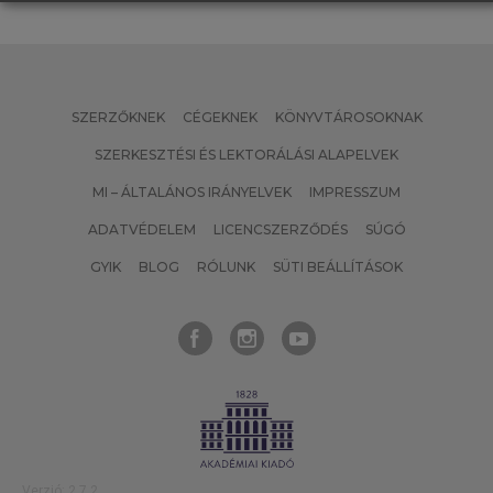
SZERZŐKNEK
CÉGEKNEK
KÖNYVTÁROSOKNAK
SZERKESZTÉSI ÉS LEKTORÁLÁSI ALAPELVEK
MI – ÁLTALÁNOS IRÁNYELVEK
IMPRESSZUM
ADATVÉDELEM
LICENCSZERZŐDÉS
SÚGÓ
GYIK
BLOG
RÓLUNK
SÜTI BEÁLLÍTÁSOK
Verzió: 2.7.2