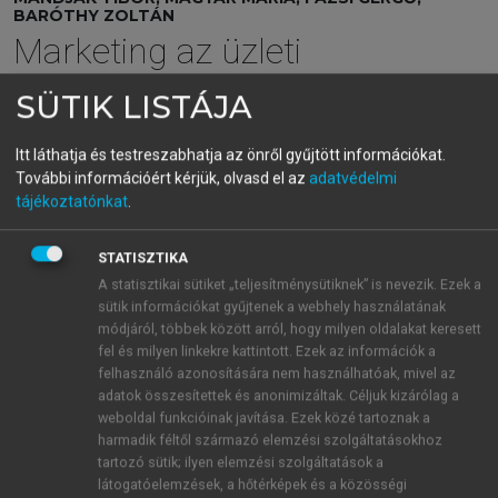
BARÓTHY ZOLTÁN
Marketing az üzleti
hálózatban
SÜTIK LISTÁJA
Az üzleti kapcsolatok sikeres menedzsmentje
Itt láthatja és testreszabhatja az önről gyűjtött információkat.
További információért kérjük, olvasd el az
adatvédelmi
menu_book
OLVASÁS
tájékoztatónkat
.
STATISZTIKA
A statisztikai sütiket „teljesítménysütiknek” is nevezik. Ezek a
A kulcsszereplők azonosítása
sütik információkat gyűjtenek a webhely használatának
módjáról, többek között arról, hogy milyen oldalakat keresett
A vállalatok számára nem minden piaci szereplő
fel és milyen linkekre kattintott. Ezek az információk a
jelent egyforma értéket vagy lehetőséget. A
felhasználó azonosítására nem használhatóak, mivel az
adatok összesítettek és anonimizáltak. Céljuk kizárólag a
kulcsszereplők azonosítása a hálózati pozicionálás
weboldal funkcióinak javítása. Ezek közé tartoznak a
egyik legfontosabb lépése, hiszen ezek a partnerek,
harmadik féltől származó elemzési szolgáltatásokhoz
beszállítók, ügyfelek jelentős hatással vannak vagy
tartozó sütik; ilyen elemzési szolgáltatások a
lehetnek a vállalat üzleti teljesítményére, illetve
látogatóelemzések, a hőtérképek és a közösségi