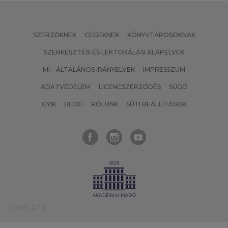
SZERZŐKNEK
CÉGEKNEK
KÖNYVTÁROSOKNAK
SZERKESZTÉSI ÉS LEKTORÁLÁSI ALAPELVEK
MI – ÁLTALÁNOS IRÁNYELVEK
IMPRESSZUM
ADATVÉDELEM
LICENCSZERZŐDÉS
SÚGÓ
GYIK
BLOG
RÓLUNK
SÜTI BEÁLLÍTÁSOK
Verzió: 2.7.2