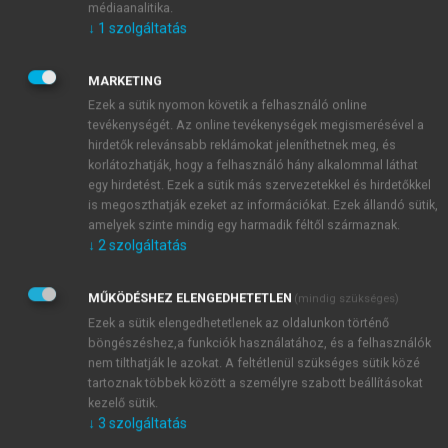
jövőbeni növekedési lehetőségeire. A vállalatok
médiaanalitika.
↓
1
szolgáltatás
számára kiemelt fontosságú, hogy felkutassák azokat
a szereplőket, akik a legnagyobb hozzáadott értéket
biztosíthatják számukra (
Johanson és Mattsson,
MARKETING
1988
).
Ezek a sütik nyomon követik a felhasználó online
tevékenységét. Az online tevékenységek megismerésével a
hirdetők relevánsabb reklámokat jeleníthetnek meg, és
korlátozhatják, hogy a felhasználó hány alkalommal láthat
egy hirdetést. Ezek a sütik más szervezetekkel és hirdetőkkel
is megoszthatják ezeket az információkat. Ezek állandó sütik,
amelyek szinte mindig egy harmadik féltől származnak.
↓
2
szolgáltatás
MŰKÖDÉSHEZ ELENGEDHETETLEN
(mindig szükséges)
Ezek a sütik elengedhetetlenek az oldalunkon történő
böngészéshez,a funkciók használatához, és a felhasználók
nem tilthatják le azokat. A feltétlenül szükséges sütik közé
tartoznak többek között a személyre szabott beállításokat
kezelő sütik.
↓
3
szolgáltatás