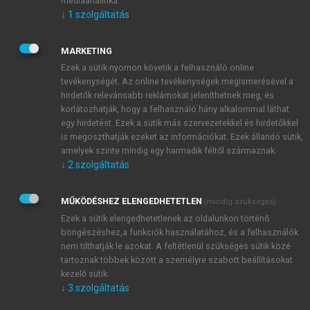
médiaanalitika.
problémák és konfliktusok kezelése alapvetően
↓
1
szolgáltatás
befolyásolhatja egy üzleti kapcsolat sikerességét.
MARKETING
Ezek a sütik nyomon követik a felhasználó online
tevékenységét. Az online tevékenységek megismerésével a
hirdetők relevánsabb reklámokat jeleníthetnek meg, és
korlátozhatják, hogy a felhasználó hány alkalommal láthat
egy hirdetést. Ezek a sütik más szervezetekkel és hirdetőkkel
is megoszthatják ezeket az információkat. Ezek állandó sütik,
amelyek szinte mindig egy harmadik féltől származnak.
↓
2
szolgáltatás
MŰKÖDÉSHEZ ELENGEDHETETLEN
(mindig szükséges)
Ezek a sütik elengedhetetlenek az oldalunkon történő
böngészéshez,a funkciók használatához, és a felhasználók
nem tilthatják le azokat. A feltétlenül szükséges sütik közé
tartoznak többek között a személyre szabott beállításokat
kezelő sütik.
↓
3
szolgáltatás