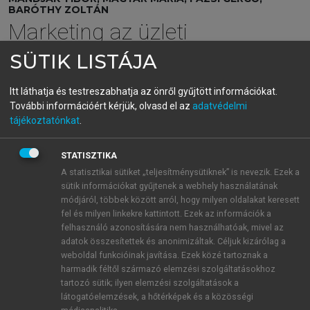
BARÓTHY ZOLTÁN
Marketing az üzleti
hálózatban
SÜTIK LISTÁJA
Az üzleti kapcsolatok sikeres menedzsmentje
Itt láthatja és testreszabhatja az önről gyűjtött információkat.
További információért kérjük, olvasd el az
adatvédelmi
tájékoztatónkat
.
menu_book
OLVASÁS
STATISZTIKA
A statisztikai sütiket „teljesítménysütiknek” is nevezik. Ezek a
sütik információkat gyűjtenek a webhely használatának
Összefoglaló
módjáról, többek között arról, hogy milyen oldalakat keresett
fel és milyen linkekre kattintott. Ezek az információk a
A British Engineering és a Unifix kapcsolata azt
felhasználó azonosítására nem használhatóak, mivel az
mutatja, hogy a hosszú távú üzleti kapcsolatokat
adatok összesítettek és anonimizáltak. Céljuk kizárólag a
nemcsak a tranzakciók mennyisége, hanem a
weboldal funkcióinak javítása. Ezek közé tartoznak a
kölcsönös bizalom, a rendszeres kommunikáció és a
harmadik féltől származó elemzési szolgáltatásokhoz
közös problémamegoldás is erősíti. Az
tartozó sütik; ilyen elemzési szolgáltatások a
látogatóelemzések, a hőtérképek és a közösségi
esettanulmány rámutat arra, hogy a technikai