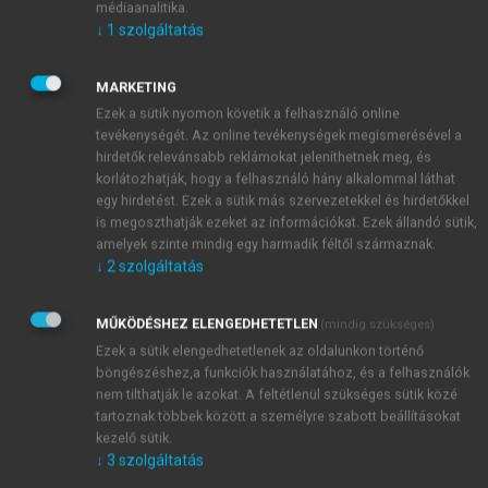
kapcsolatokban számos hasonlóság és különbség
médiaanalitika.
↓
1
szolgáltatás
figyelhető meg. Mindkét esetben hosszú távú üzleti
kapcsolatokról van szó, ahol a felek közötti
rendszeres interakciók és a technológiai innovációk
MARKETING
fontos szerepet játszottak.
Ezek a sütik nyomon követik a felhasználó online
tevékenységét. Az online tevékenységek megismerésével a
hirdetők relevánsabb reklámokat jeleníthetnek meg, és
korlátozhatják, hogy a felhasználó hány alkalommal láthat
egy hirdetést. Ezek a sütik más szervezetekkel és hirdetőkkel
is megoszthatják ezeket az információkat. Ezek állandó sütik,
amelyek szinte mindig egy harmadik féltől származnak.
↓
2
szolgáltatás
MŰKÖDÉSHEZ ELENGEDHETETLEN
(mindig szükséges)
Ezek a sütik elengedhetetlenek az oldalunkon történő
böngészéshez,a funkciók használatához, és a felhasználók
nem tilthatják le azokat. A feltétlenül szükséges sütik közé
tartoznak többek között a személyre szabott beállításokat
kezelő sütik.
↓
3
szolgáltatás