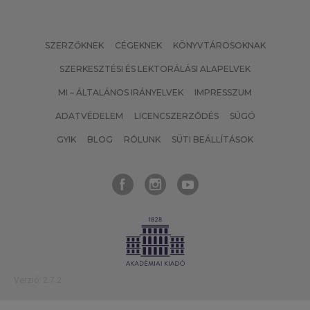
SZERZŐKNEK
CÉGEKNEK
KÖNYVTÁROSOKNAK
SZERKESZTÉSI ÉS LEKTORÁLÁSI ALAPELVEK
MI – ÁLTALÁNOS IRÁNYELVEK
IMPRESSZUM
ADATVÉDELEM
LICENCSZERZŐDÉS
SÚGÓ
GYIK
BLOG
RÓLUNK
SÜTI BEÁLLÍTÁSOK
Verzió: 2.7.2