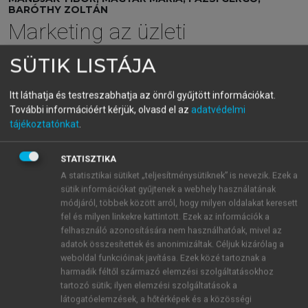
BARÓTHY ZOLTÁN
Marketing az üzleti
hálózatban
SÜTIK LISTÁJA
Az üzleti kapcsolatok sikeres menedzsmentje
Itt láthatja és testreszabhatja az önről gyűjtött információkat.
További információért kérjük, olvasd el az
adatvédelmi
menu_book
OLVASÁS
tájékoztatónkat
.
STATISZTIKA
A statisztikai sütiket „teljesítménysütiknek” is nevezik. Ezek a
Összehasonlítás: Gebrüder
sütik információkat gyűjtenek a webhely használatának
módjáról, többek között arról, hogy milyen oldalakat keresett
Gunther és British Engineering
fel és milyen linkekre kattintott. Ezek az információk a
(hasonlóságok, különbségek,
felhasználó azonosítására nem használhatóak, mivel az
adatok összesítettek és anonimizáltak. Céljuk kizárólag a
tanulságok)
weboldal funkcióinak javítása. Ezek közé tartoznak a
harmadik féltől származó elemzési szolgáltatásokhoz
A
Gebrüder Gunther (GG)
és az
MM,
valamint a
tartozó sütik; ilyen elemzési szolgáltatások a
British Engineering
és a
Unifix
közötti
látogatóelemzések, a hőtérképek és a közösségi