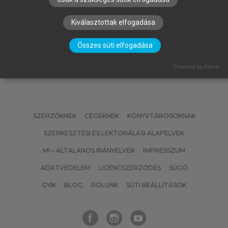
DOBÁK MIKLÓS, ANTAL ZSUZSA
Vezetés és szervezés
Kiválasztottak elfogadása
Összes süti elfogadása
Powered by Klaro!
SZERZŐKNEK
CÉGEKNEK
KÖNYVTÁROSOKNAK
SZERKESZTÉSI ÉS LEKTORÁLÁSI ALAPELVEK
MI – ÁLTALÁNOS IRÁNYELVEK
IMPRESSZUM
ADATVÉDELEM
LICENCSZERZŐDÉS
SÚGÓ
GYIK
BLOG
RÓLUNK
SÜTI BEÁLLÍTÁSOK