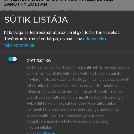
BARÓTHY ZOLTÁN
Marketing az üzleti
SÜTIK LISTÁJA
hálózatban
Itt láthatja és testreszabhatja az önről gyűjtött információkat.
Az üzleti kapcsolatok sikeres menedzsmentje
További információért kérjük, olvasd el az
adatvédelmi
tájékoztatónkat
.
menu_book
OLVASÁS
STATISZTIKA
A statisztikai sütiket „teljesítménysütiknek” is nevezik. Ezek a
sütik információkat gyűjtenek a webhely használatának
módjáról, többek között arról, hogy milyen oldalakat keresett
6. Az üzleti kapcsolat lényege
fel és milyen linkekre kattintott. Ezek az információk a
felhasználó azonosítására nem használhatóak, mivel az
Magyar Mária
adatok összesítettek és anonimizáltak. Céljuk kizárólag a
weboldal funkcióinak javítása. Ezek közé tartoznak a
harmadik féltől származó elemzési szolgáltatásokhoz
tartozó sütik; ilyen elemzési szolgáltatások a
látogatóelemzések, a hőtérképek és a közösségi
médiaanalitika.
↓
1
szolgáltatás