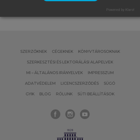
Powered by Klaro!
SZERZŐKNEK
CÉGEKNEK
KÖNYVTÁROSOKNAK
SZERKESZTÉSI ÉS LEKTORÁLÁSI ALAPELVEK
MI – ÁLTALÁNOS IRÁNYELVEK
IMPRESSZUM
ADATVÉDELEM
LICENCSZERZŐDÉS
SÚGÓ
GYIK
BLOG
RÓLUNK
SÜTI BEÁLLÍTÁSOK