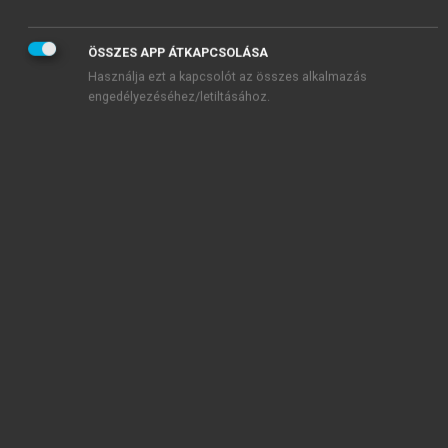
ÖSSZES APP ÁTKAPCSOLÁSA
Használja ezt a kapcsolót az összes alkalmazás
engedélyezéséhez/letiltásához.
TARTALOMJEGYZÉK
Marketing az üzleti hálózatban • Az üzleti kapcsolatok
sikeres menedzsmentje
Impresszum
A szerzőkről
Előszó