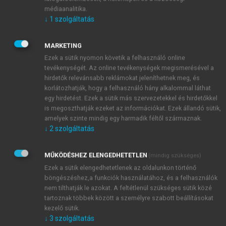
együttműködéseket jelentik ugyanis, hanem olyan
médiaanalitika.
széles spektrumú interakciókat, amelyek alapvetően
↓
1
szolgáltatás
befolyásolják a piaci helyzetet és a
versenyképességet. A partnerségek általában a
MARKETING
szervezetek által közvetlenül elérhető erőforrások
Ezek a sütik nyomon követik a felhasználó online
optimális kihasználására épülnek, mivel mind a
tevékenységét. Az online tevékenységek megismerésével a
profitorientált, mind a nonprofit intézmények
hirdetők relevánsabb reklámokat jeleníthetnek meg, és
korlátozhatják, hogy a felhasználó hány alkalommal láthat
számára elengedhetetlen, hogy maximálisan
egy hirdetést. Ezek a sütik más szervezetekkel és hirdetőkkel
kiaknázzák a forrásokat, amelyekkel rendelkeznek.
is megoszthatják ezeket az információkat. Ezek állandó sütik,
amelyek szinte mindig egy harmadik féltől származnak.
↓
2
szolgáltatás
MŰKÖDÉSHEZ ELENGEDHETETLEN
(mindig szükséges)
Ezek a sütik elengedhetetlenek az oldalunkon történő
böngészéshez,a funkciók használatához, és a felhasználók
nem tilthatják le azokat. A feltétlenül szükséges sütik közé
tartoznak többek között a személyre szabott beállításokat
kezelő sütik.
↓
3
szolgáltatás