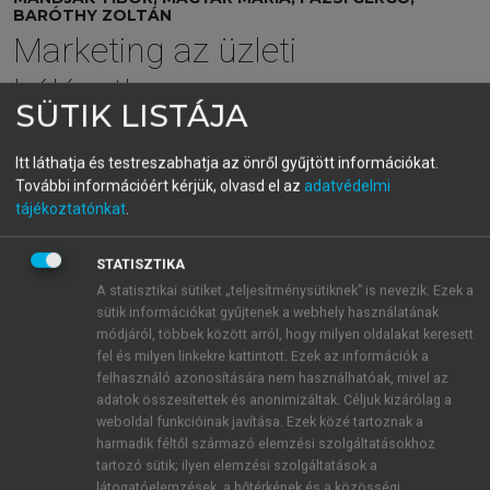
BARÓTHY ZOLTÁN
Marketing az üzleti
hálózatban
SÜTIK LISTÁJA
Az üzleti kapcsolatok sikeres menedzsmentje
Itt láthatja és testreszabhatja az önről gyűjtött információkat.
További információért kérjük, olvasd el az
adatvédelmi
menu_book
OLVASÁS
tájékoztatónkat
.
STATISZTIKA
A statisztikai sütiket „teljesítménysütiknek” is nevezik. Ezek a
Az erőforrások
sütik információkat gyűjtenek a webhely használatának
módjáról, többek között arról, hogy milyen oldalakat keresett
A modern gazdasági rendszerben a különböző típusú
fel és milyen linkekre kattintott. Ezek az információk a
szervezetek között létrejövő üzleti kapcsolatok
felhasználó azonosítására nem használhatóak, mivel az
kialakítása és fejlesztése kulcskérdés, ráadásul a
adatok összesítettek és anonimizáltak. Céljuk kizárólag a
globalizáció és a technológiai fejlődés aktuális
weboldal funkcióinak javítása. Ezek közé tartoznak a
harmadik féltől származó elemzési szolgáltatásokhoz
folyamatai a kapcsolatok jelentőségét még inkább
tartozó sütik; ilyen elemzési szolgáltatások a
kiemelik. Ezek nem csupán a vállalatok közötti
látogatóelemzések, a hőtérképek és a közösségi