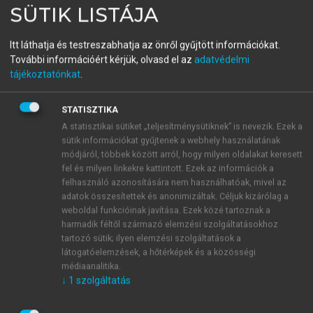
SÜTIK LISTÁJA
Közgazdasági Nobel-díjasok
2005-2024
Itt láthatja és testreszabhatja az önről gyűjtött információkat.
További információért kérjük, olvasd el az
adatvédelmi
tájékoztatónkat
.
menu_book
OLVASÁS
STATISZTIKA
A statisztikai sütiket „teljesítménysütiknek” is nevezik. Ezek a
sütik információkat gyűjtenek a webhely használatának
módjáról, többek között arról, hogy milyen oldalakat keresett
Egyoldalú keresés
fel és milyen linkekre kattintott. Ezek az információk a
felhasználó azonosítására nem használhatóak, mivel az
A fő feltételezések a következők. A munkanélküliek
adatok összesítettek és anonimizáltak. Céljuk kizárólag a
folyamatosan állást keresnek, és minden időszakban
weboldal funkcióinak javítása. Ezek közé tartoznak a
kapnak egy
bérajánlatot. Az (egyelőre) exogén
harmadik féltől származó elemzési szolgáltatásokhoz
tartozó sütik; ilyen elemzési szolgáltatások a
munkabér véletlenszerűen jelenik meg az
látogatóelemzések, a hőtérképek és a közösségi
eloszlásfüggvény által leírt eloszlásból (nem
médiaanalitika.
irányított keresés). Ha a munkakereső elfogadja a
↓
1
szolgáltatás
bérajánlatot, munkába áll, és a továbbiakban
ugyanazért a bérért dolgozik (végtelen