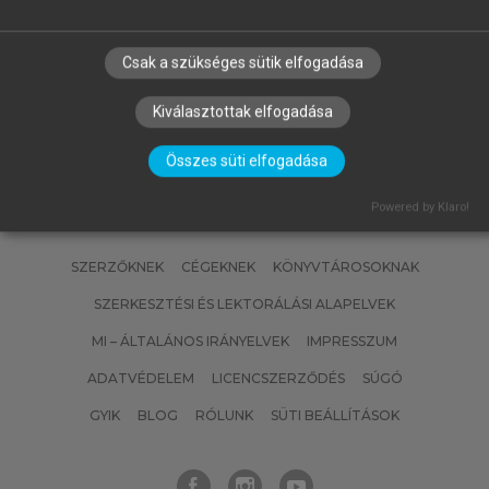
MATISCSÁKNÉ LIZÁK MARIANNA
(SZERK.)
Emberi erőforrás gazdálkodás
Csak a szükséges sütik elfogadása
Kiválasztottak elfogadása
Összes süti elfogadása
Powered by Klaro!
SZERZŐKNEK
CÉGEKNEK
KÖNYVTÁROSOKNAK
SZERKESZTÉSI ÉS LEKTORÁLÁSI ALAPELVEK
MI – ÁLTALÁNOS IRÁNYELVEK
IMPRESSZUM
ADATVÉDELEM
LICENCSZERZŐDÉS
SÚGÓ
GYIK
BLOG
RÓLUNK
SÜTI BEÁLLÍTÁSOK