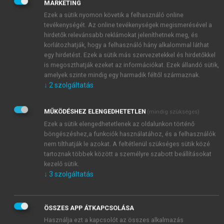
MARKETING
időhorizonton). Munkanélküliként a kereső
Ezek a sütik nyomon követik a felhasználó online
nagyságú munkanélküli-segélyt kap.
tevékenységét. Az online tevékenységek megismerésével a
hirdetők relevánsabb reklámokat jeleníthetnek meg, és
korlátozhatják, hogy a felhasználó hány alkalommal láthat
egy hirdetést. Ezek a sütik más szervezetekkel és hirdetőkkel
is megoszthatják ezeket az információkat. Ezek állandó sütik,
amelyek szinte mindig egy harmadik féltől származnak.
↓
2
szolgáltatás
MŰKÖDÉSHEZ ELENGEDHETETLEN
(mindig szükséges)
Ezek a sütik elengedhetetlenek az oldalunkon történő
böngészéshez,a funkciók használatához, és a felhasználók
nem tilthatják le azokat. A feltétlenül szükséges sütik közé
tartoznak többek között a személyre szabott beállításokat
kezelő sütik.
↓
3
szolgáltatás
ÖSSZES APP ÁTKAPCSOLÁSA
Használja ezt a kapcsolót az összes alkalmazás