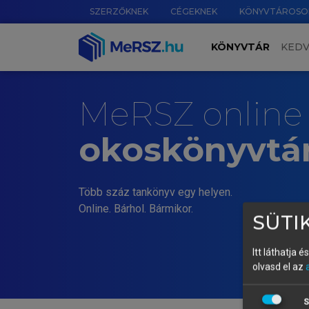
SZERZŐKNEK
CÉGEKNEK
KÖNYVTÁROSO
KÖNYVTÁR
KED
MeRSZ online
okoskönyvtá
Több száz tankönyv egy helyen.
Online. Bárhol. Bármikor.
SÜTIK
Itt láthatja 
olvasd el az
S