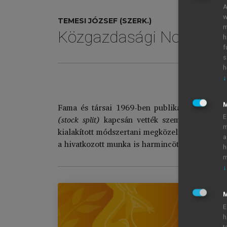
A
w
TEMESI JÓZSEF (SZERK.)
m
Közgazdasági Nobel-dí
h
f
s
h
↓
Ha
Fama és társai 1969-ben publikálták irányza
E
(stock split)
kapcsán vették szemügyre, hogy e
m
kialakított módszertani megközelítés már fél 
a
a hivatkozott munka is harmincöt évet elemez.
h
m
↓
M
E
h
Kö