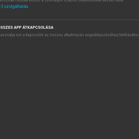
artoznak többek között a személyre szabott beállításokat kezelő sütik.
presszum
3
szolgáltatás
kötet tanulmányai
sz év Nobel-díjasai a közgazdaságtanban
05
SSZES APP ÁTKAPCSOLÁSA
06
asználja ezt a kapcsolót az összes alkalmazás engedélyezéséhez/letiltásáho
07
08
09
10
11
12
13
Eugene F. Fama (sz. 1939)
Életút
Munkássága
Hatékony piacok (1): a kapcsolt hipotézis kérdésköre
Hatékony piacok (2): eseményvizsgálatok