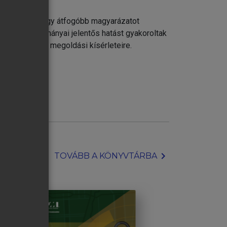
zése iránt, vagy átfogóbb magyarázatot
önyvei, tanulmányai jelentős hatást gyakoroltak
i problémáinak megoldási kísérleteire.
chevron_right
TOVÁBB A KÖNYVTÁRBA