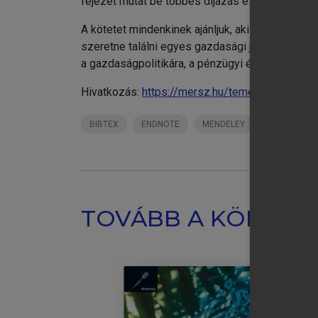
fejezet mutat be többes díjazás esetén is.
A 
A kötetet mindenkinek ajánljuk, aki érdeklődik
szeretne találni egyes gazdasági jelenségek ke
a gazdaságpolitikára, a pénzügyi és üzleti vilá
Hivatkozás:
https://mersz.hu/temesi-kozgazda
BIBTEX
ENDNOTE
MENDELEY
ZOTERO
TOVÁBB A KÖNYVT