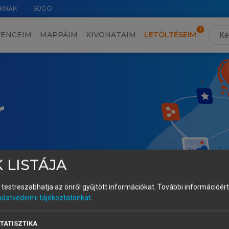
KNAK
SÚGÓ
VENCEIM
MAPPÁIM
KIVONATAIM
LETÖLTÉSEIM
r
 LISTÁJA
és testreszabhatja az önről gyűjtött információkat.
További információért 
adatvédelmi tájékoztatónkat
.
TATISZTIKA