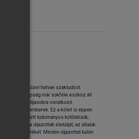
, lektorálása közel hatvan szaktudóst
tet, hogy manapság már sokféle eszköz áll
ra és a Nobel-díjasokra vonatkozó
sznek olvasó emberek. Ez a kötet is éppen
ris tudása mellett tudományos kötődésük,
rtalmazzák a díjazottak életútját, az általuk
 műveik jegyzékét. Minden díjazottat külön