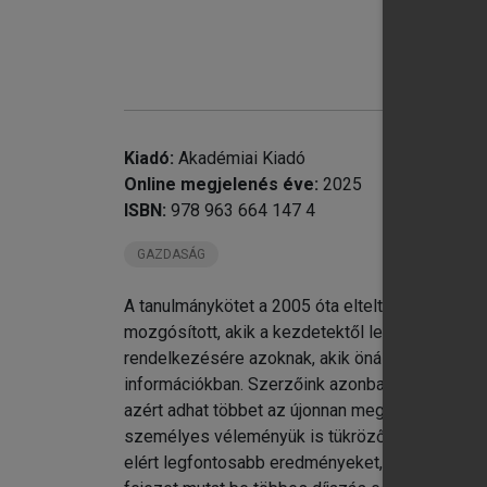
chevron_right
Kiadó:
Akadémiai Kiadó
chevron_right
Online megjelenés éve:
2025
chevron_right
20
ISBN:
978 963 664 147 4
chevron_right
20
GAZDASÁG
chevron_right
20
chevron_right
20
A tanulmánykötet a 2005 óta eltelt 20 év közga
chevron_right
20
mozgósított, akik a kezdetektől lelkesen fogad
chevron_right
20
rendelkezésére azoknak, akik önállóan és gyors
chevron_right
20
információkban. Szerzőink azonban hisznek abb
chevron_right
20
azért adhat többet az újonnan megjelent inform
chevron_right
20
személyes véleményük is tükröződik a Nobel-díja
chevron_right
20
elért legfontosabb eredményeket, hatásukat a k
chevron_right
20