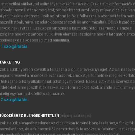
 statisztikai sütiket „teljesítménysütiknek” is nevezik. Ezek a sütik információka
ebhely használatának módjáról, többek között arról, hogy milyen oldalakat kere
ilyen linkekre kattintott. Ezek az információk a felhasználó azonosítására nem
jasok 2005-2024
asználhatóak, mivel az adatok összesítettek és anonimizáltak. Céljuk kizáróla
unkcióinak javítása. Ezek közé tartoznak a harmadik féltől származó elemzési
zolgáltatásokhoz tartozó sütik; ilyen elemzési szolgáltatások a látogatóelemz
őtérképek és a közösségi médiaanalitika.
1
szolgáltatás
tékony piacok (2): eseményvizsgálato
MARKETING
tindító tanulmányukat az eseményvizsgálatok témakörében (
F
zek a sütik nyomon követik a felhasználó online tevékenységét. Az online tev
gyes vállalati események előzetes bejelentéséhez miként al
egismerésével a hirdetők relevánsabb reklámokat jeleníthetnek meg, és korlát
évszázada szolgál a hasonló vizsgálatok standard eljárásaként.
 felhasználó hány alkalommal láthat egy hirdetést. Ezek a sütik más szervezete
 Az eljárás központi eleme egy idősoros regresszió:
irdetőkkel is megoszthatják ezeket az információkat. Ezek állandó sütik, amely
indig egy harmadik féltől származnak.
2
szolgáltatás
TARTALOMJEGYZÉK
ŰKÖDÉSHEZ ELENGEDHETETLEN
(mindig szükséges)
zek a sütik elengedhetetlenek az oldalunkon történő böngészéshez,a funkciók
asználatához, és a felhasználók nem tilthatják le azokat. A feltétlenül szükség
zgazdasági Nobel-díjasok 2005–2024 • Közgazdasági Nobel-d