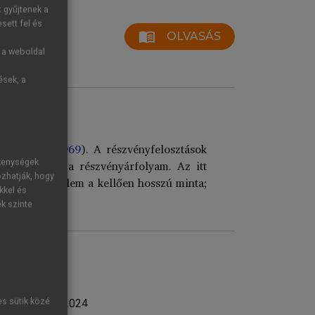
t gyűjtenek a
sett fel és
menu_book
OLVASÁS
g a weboldal
ések, a
k
ama et al. 1969
). A részvényfelosztások
ékenységek
kalmazkodik a részvényárfolyam. Az itt
ozhatják, hogy
 Fontos építőelem a kellően hosszú minta;
kkel és
ek szinte
es sütik közé
íjasok 2005–2024