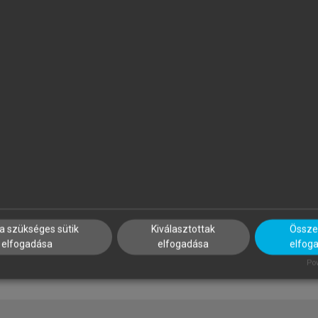
APP ILONA (SZERK.)
PROJECT MANAGEMENT
INSTITUTE
zálloda- és
Projektmenedzsment útmut
endéglátásmenedzsment
a szükséges sütik
Kiválasztottak
Összes
elfogadása
elfogadása
elfog
Pow