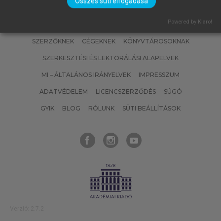
Összes süti elfogadása
Powered by Klaro!
SZERZŐKNEK
CÉGEKNEK
KÖNYVTÁROSOKNAK
SZERKESZTÉSI ÉS LEKTORÁLÁSI ALAPELVEK
MI – ÁLTALÁNOS IRÁNYELVEK
IMPRESSZUM
ADATVÉDELEM
LICENCSZERZŐDÉS
SÚGÓ
GYIK
BLOG
RÓLUNK
SÜTI BEÁLLÍTÁSOK
Verzió: 2.7.2