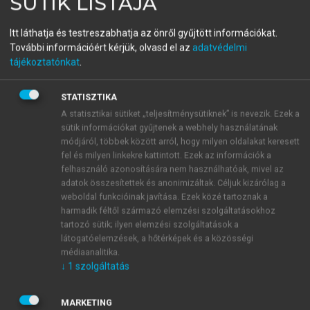
SÜTIK LISTÁJA
Közgazdasági Nobel-díjasok
Itt láthatja és testreszabhatja az önről gyűjtött információkat.
2005-2024
További információért kérjük, olvasd el az
adatvédelmi
tájékoztatónkat
.
menu_book
OLVASÁS
STATISZTIKA
A statisztikai sütiket „teljesítménysütiknek” is nevezik. Ezek a
sütik információkat gyűjtenek a webhely használatának
módjáról, többek között arról, hogy milyen oldalakat keresett
fel és milyen linkekre kattintott. Ezek az információk a
Bengt R. Holmström válogatott
felhasználó azonosítására nem használhatóak, mivel az
művei
adatok összesítettek és anonimizáltak. Céljuk kizárólag a
weboldal funkcióinak javítása. Ezek közé tartoznak a
1979 Moral Hazard and Observability.
The Bell
harmadik féltől származó elemzési szolgáltatásokhoz
tartozó sütik; ilyen elemzési szolgáltatások a
Journal of Economics
10: 74–91.
látogatóelemzések, a hőtérképek és a közösségi
médiaanalitika.
↓
1
szolgáltatás
MARKETING