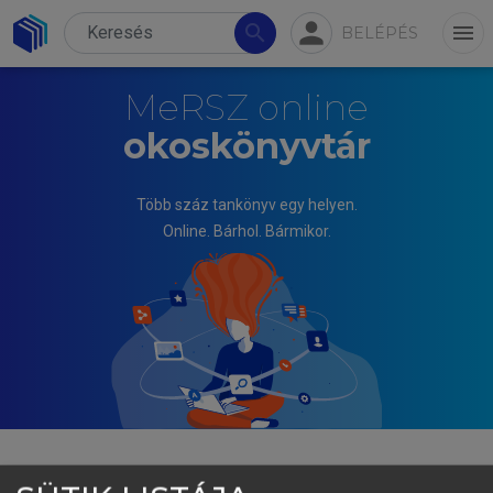
person
search
menu
BELÉPÉS
MeRSZ online
okoskönyvtár
Több száz tankönyv egy helyen.
Online. Bárhol. Bármikor.
TEMESI JÓZSEF (SZERK.)