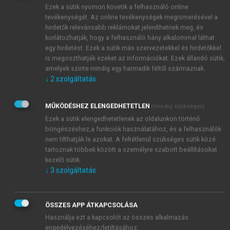
Ezek a sütik nyomon követik a felhasználó online
tevékenységét. Az online tevékenységek megismerésével a
hirdetők relevánsabb reklámokat jeleníthetnek meg, és
korlátozhatják, hogy a felhasználó hány alkalommal láthat
egy hirdetést. Ezek a sütik más szervezetekkel és hirdetőkkel
is megoszthatják ezeket az információkat. Ezek állandó sütik,
amelyek szinte mindig egy harmadik féltől származnak.
↓
2
szolgáltatás
MŰKÖDÉSHEZ ELENGEDHETETLEN
(mindig szükséges)
Ezek a sütik elengedhetetlenek az oldalunkon történő
böngészéshez,a funkciók használatához, és a felhasználók
nem tilthatják le azokat. A feltétlenül szükséges sütik közé
tartoznak többek között a személyre szabott beállításokat
kezelő sütik.
↓
3
szolgáltatás
ÖSSZES APP ÁTKAPCSOLÁSA
TARTALOMJEGYZÉK
Használja ezt a kapcsolót az összes alkalmazás
engedélyezéséhez/letiltásához.