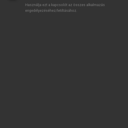
Használja ezt a kapcsolót az összes alkalmazás
engedélyezéséhez/letiltásához.
TARTALOMJEGYZÉK
Közgazdasági Nobel-díjasok 2005–2024 •
Közgazdasági Nobel-díjasok 2005–2024