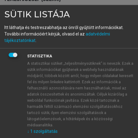
Közgazdasági Nobel-díjasok
SÜTIK LISTÁJA
2005-2024
Itt láthatja és testreszabhatja az önről gyűjtött információkat.
További információért kérjük, olvasd el az
adatvédelmi
tájékoztatónkat
.
menu_book
OLVASÁS
STATISZTIKA
A statisztikai sütiket „teljesítménysütiknek” is nevezik. Ezek a
sütik információkat gyűjtenek a webhely használatának
Életút
módjáról, többek között arról, hogy milyen oldalakat keresett
fel és milyen linkekre kattintott. Ezek az információk a
Thaler 1945. szeptember 12-én született East
felhasználó azonosítására nem használhatóak, mivel az
Orange-ban, az Egyesült Államokban. Közgazdasági
adatok összesítettek és anonimizáltak. Céljuk kizárólag a
mester- és PhD-fokozatát a Rochesteri Egyetemen
weboldal funkcióinak javítása. Ezek közé tartoznak a
szerezte 1970-ben, illetve 1974-ben. Adjunktusi
harmadik féltől származó elemzési szolgáltatásokhoz
tartozó sütik; ilyen elemzési szolgáltatások a
beosztásban tanított a Rochester Management
látogatóelemzések, a hőtérképek és a közösségi
Graduate Schoolban (1974–1978), majd a New York
médiaanalitika.
állambeli Ithaca Cornell Egyetemének üzleti karán
↓
1
szolgáltatás
(1978–1986), ahol 1980-ban egyetemi docensi,