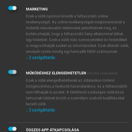
1986-ban egyetemi tanári kinevezést kapott. 1988 és
MARKETING
1995 között a Cornell Egyetem Johnson Schooljában
Ezek a sütik nyomon követik a felhasználó online
dolgozott professzorként és a Cornell Egyetem
tevékenységét. Az online tevékenységek megismerésével a
Viselkedés-gazdaságtani és Döntéskutatási
hirdetők relevánsabb reklámokat jeleníthetnek meg, és
Központjának alapítójaként. 1977–1978-ban egy évig
korlátozhatják, hogy a felhasználó hány alkalommal láthat
egy hirdetést. Ezek a sütik más szervezetekkel és hirdetőkkel
az NBER (National Bureau of Economic Research)
is megoszthatják ezeket az információkat. Ezek állandó sütik,
ösztöndíjasa volt a kaliforniai Stanfordon. A Cornell
amelyek szinte mindig egy harmadik féltől származnak.
Egyetem közgazdaság-tudományi karán (1988–
↓
2
szolgáltatás
1995), majd 1995-től a Chicagói Egyetem Booth
School of Business részlegén a viselkedéstudomány
MŰKÖDÉSHEZ ELENGEDHETETLEN
(mindig szükséges)
és a közgazdaságtan kiemelt professzori állásait
Ezek a sütik elengedhetetlenek az oldalunkon történő
töltötte be.
böngészéshez,a funkciók használatához, és a felhasználók
nem tilthatják le azokat. A feltétlenül szükséges sütik közé
tartoznak többek között a személyre szabott beállításokat
kezelő sütik.
↓
3
szolgáltatás
ÖSSZES APP ÁTKAPCSOLÁSA