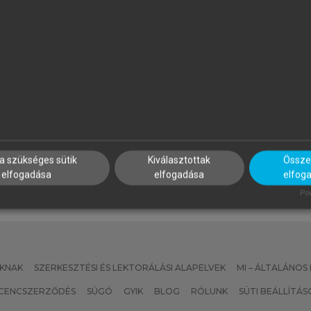
APP ILONA (SZERK.)
PROJECT MANAGEMENT
INSTITUTE
zálloda- és
Projektmenedzsment útmut
endéglátásmenedzsment
a szükséges sütik
Kiválasztottak
Összes
elfogadása
elfogadása
elfog
Pow
KNAK
SZERKESZTÉSI ÉS LEKTORÁLÁSI ALAPELVEK
MI – ÁLTALÁNOS
ICENCSZERZŐDÉS
SÚGÓ
GYIK
BLOG
RÓLUNK
SÜTI BEÁLLÍTÁS