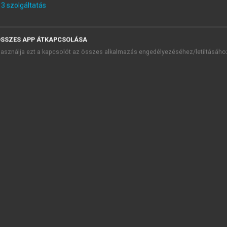
06
3
szolgáltatás
07
08
SSZES APP ÁTKAPCSOLÁSA
09
asználja ezt a kapcsolót az összes alkalmazás engedélyezéséhez/letiltásáho
10
11
12
13
14
15
16
17
18
19
20
21
22