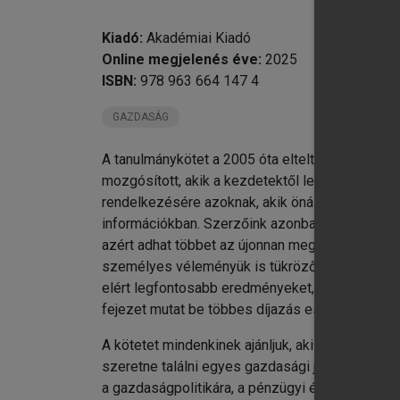
chevron_right
20
chevron_right
20
Kiadó:
Akadémiai Kiadó
A 
Online megjelenés éve:
2025
ISBN:
978 963 664 147 4
GAZDASÁG
A tanulmánykötet a 2005 óta eltelt 20 év közga
mozgósított, akik a kezdetektől lelkesen fogad
rendelkezésére azoknak, akik önállóan és gyors
információkban. Szerzőink azonban hisznek abb
azért adhat többet az újonnan megjelent inform
személyes véleményük is tükröződik a Nobel-díja
elért legfontosabb eredményeket, hatásukat a k
fejezet mutat be többes díjazás esetén is.
A kötetet mindenkinek ajánljuk, aki érdeklődik
szeretne találni egyes gazdasági jelenségek ke
a gazdaságpolitikára, a pénzügyi és üzleti vilá