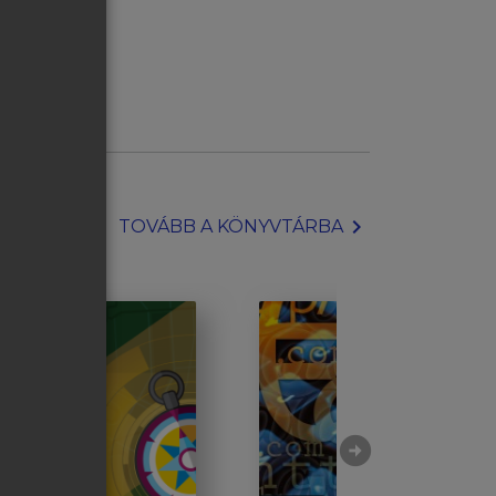
chevron_right
TOVÁBB A KÖNYVTÁRBA
arrow_circle_right