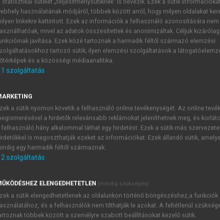
 statisztikai sütiket „teljesítménysütiknek” is nevezik. Ezek a sütik információka
ebhely használatának módjáról, többek között arról, hogy milyen oldalakat kere
ilyen linkekre kattintott. Ezek az információk a felhasználó azonosítására nem
jasok 2005-2024
asználhatóak, mivel az adatok összesítettek és anonimizáltak. Céljuk kizáróla
unkcióinak javítása. Ezek közé tartoznak a harmadik féltől származó elemzési
zolgáltatásokhoz tartozó sütik; ilyen elemzési szolgáltatások a látogatóelemz
őtérképek és a közösségi médiaanalitika.
1
szolgáltatás
MARKETING
zek a sütik nyomon követik a felhasználó online tevékenységét. Az online tev
egismerésével a hirdetők relevánsabb reklámokat jeleníthetnek meg, és korlát
 felhasználó hány alkalommal láthat egy hirdetést. Ezek a sütik más szervezete
TARTALOMJEGYZÉK
irdetőkkel is megoszthatják ezeket az információkat. Ezek állandó sütik, amely
indig egy harmadik féltől származnak.
2
szolgáltatás
zgazdasági Nobel-díjasok 2005–2024 • Közgazdasági Nobel-d
presszum
ŰKÖDÉSHEZ ELENGEDHETETLEN
(mindig szükséges)
kötet tanulmányai
zek a sütik elengedhetetlenek az oldalunkon történő böngészéshez,a funkciók
sz év Nobel-díjasai a közgazdaságtanban
asználatához, és a felhasználók nem tilthatják le azokat. A feltétlenül szükség
05
artoznak többek között a személyre szabott beállításokat kezelő sütik.