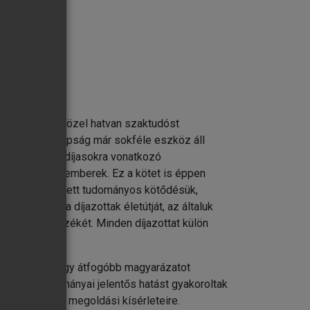
, lektorálása közel hatvan szaktudóst
tet, hogy manapság már sokféle eszköz áll
ra és a Nobel-díjasokra vonatkozó
sznek olvasó emberek. Ez a kötet is éppen
ris tudása mellett tudományos kötődésük,
rtalmazzák a díjazottak életútját, az általuk
 műveik jegyzékét. Minden díjazottat külön
zése iránt, vagy átfogóbb magyarázatot
önyvei, tanulmányai jelentős hatást gyakoroltak
i problémáinak megoldási kísérleteire.