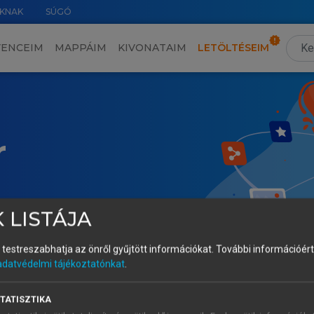
KNAK
SÚGÓ
VENCEIM
MAPPÁIM
KIVONATAIM
LETÖLTÉSEIM
r
 LISTÁJA
és testreszabhatja az önről gyűjtött információkat.
További információért 
adatvédelmi tájékoztatónkat
.
TATISZTIKA