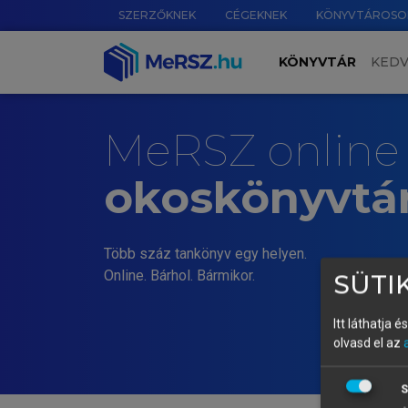
SZERZŐKNEK
CÉGEKNEK
KÖNYVTÁROSO
KÖNYVTÁR
KED
MeRSZ online
okoskönyvtá
Több száz tankönyv egy helyen.
Online. Bárhol. Bármikor.
SÜTIK
Itt láthatja 
olvasd el az
S