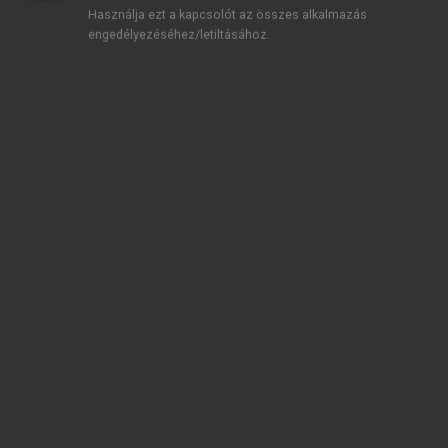
Használja ezt a kapcsolót az összes alkalmazás
engedélyezéséhez/letiltásához.
TARTALOMJEGYZÉK
Közgazdasági Nobel-díjasok 2005–2024 •
Közgazdasági Nobel-díjasok 2005–2024
Impresszum