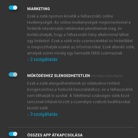
hangok is az empirikus közgazdaságtan hitelességi
MARKETING
forradalmával kapcsolatban – lásd például
Heckman–
Ezek a sütik nyomon követik a felhasználó online
Urzúa 2010
, illetve
Keane 2010
cikkeit a strukturális
tevékenységét. Az online tevékenységek megismerésével a
ökonometria nézőpontjából –, az új megközelítést és
hirdetők relevánsabb reklámokat jeleníthetnek meg, és
az annak keretében kialakított statisztikai
korlátozhatják, hogy a felhasználó hány alkalommal láthat
egy hirdetést. Ezek a sütik más szervezetekkel és hirdetőkkel
módszereket szakcikkek ezrei használják, és sorra
is megoszthatják ezeket az információkat. Ezek állandó sütik,
jelennek meg az empirikus közgazdaságtan
amelyek szinte mindig egy harmadik féltől származnak.
hitelességi forradalmának szellemében írt
↓
2
szolgáltatás
tankönyvek, például a részben magyar nyelvre is
lefordított Békés és Kézdi-féle tankönyv (
Békés–
MŰKÖDÉSHEZ ELENGEDHETETLEN
(mindig szükséges)
Kézdi 2021
).
Ezek a sütik elengedhetetlenek az oldalunkon történő
böngészéshez,a funkciók használatához, és a felhasználók
nem tilthatják le azokat. A feltétlenül szükséges sütik közé
tartoznak többek között a személyre szabott beállításokat
kezelő sütik.
↓
3
szolgáltatás
ÖSSZES APP ÁTKAPCSOLÁSA