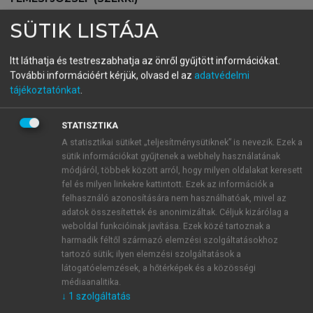
Közgazdasági Nobel-díjasok
SÜTIK LISTÁJA
2005-2024
Itt láthatja és testreszabhatja az önről gyűjtött információkat.
További információért kérjük, olvasd el az
adatvédelmi
tájékoztatónkat
.
menu_book
OLVASÁS
STATISZTIKA
A statisztikai sütiket „teljesítménysütiknek” is nevezik. Ezek a
sütik információkat gyűjtenek a webhely használatának
Zárszó
módjáról, többek között arról, hogy milyen oldalakat keresett
fel és milyen linkekre kattintott. Ezek az információk a
Angrist és Imbens munkássága teljesen
felhasználó azonosítására nem használhatóak, mivel az
megváltoztatta az empirikus közgazdaságtan és
adatok összesítettek és anonimizáltak. Céljuk kizárólag a
ökonometria gyakorlatát és oktatását. A szakcikkek és
weboldal funkcióinak javítása. Ezek közé tartoznak a
harmadik féltől származó elemzési szolgáltatásokhoz
a tankönyvek harminc-negyven évvel ezelőtt az
tartozó sütik; ilyen elemzési szolgáltatások a
instrumentális változókat és a TSLS-becslést
látogatóelemzések, a hőtérképek és a közösségi
jellemzően mint technikai eljárást használták, illetve
médiaanalitika.
mutatták be, az identifikációs feltételek értékelésével
↓
1
szolgáltatás
kevésbé foglalkoztak. Bár vannak (voltak) kritikus