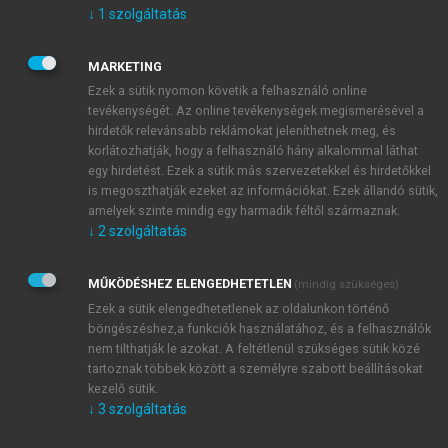
gazdasági fejlődés a középosztály bővülése révén a
↓
1
szolgáltatás
demokratizációt is biztosítja (
Lipset 1959
). Robinson
ezt a tézist már a kezdetektől vitatta – matematikai
MARKETING
modell segítségével mutatta be (lásd
Robinson
Ezek a sütik nyomon követik a felhasználó online
2006
), hogy nincs ilyen modernizációs
tevékenységét. Az online tevékenységek megismerésével a
szükségszerűség. Demokrácia abban az esetben
hirdetők relevánsabb reklámokat jeleníthetnek meg, és
várható, ha a tömegek képesek megszerveződni, és
korlátozhatják, hogy a felhasználó hány alkalommal láthat
az elit nem veszít túl sokat az új rendszerben. A
egy hirdetést. Ezek a sütik más szervezetekkel és hirdetőkkel
is megoszthatják ezeket az információkat. Ezek állandó sütik,
modellt statisztikai elemzés révén tesztelte, és
amelyek szinte mindig egy harmadik féltől származnak.
egyértelműen rávilágított, hogy nincs összefüggés az
↓
2
szolgáltatás
egy főre jutó jövedelem növekedése és a demokrácia
megerősödése között. Acemoglu, Naidu, Restrepo és
MŰKÖDÉSHEZ ELENGEDHETETLEN
(mindig szükséges)
Robinson ezzel szemben azt a tézist fogalmazta meg,
Ezek a sütik elengedhetetlenek az oldalunkon történő
hogy az okság éppen fordított: a demokratikus
böngészéshez,a funkciók használatához, és a felhasználók
politikai rendszer okozza a gazdasági fejlődést a
nem tilthatják le azokat. A feltétlenül szükséges sütik közé
befogadó intézményrendszer révén (
Acemoglu et al.
tartoznak többek között a személyre szabott beállításokat
2019
). 175 ország 1960 és 2010 közötti adatai
kezelő sütik.
alapján arra az eredményre jutottak, hogy a
↓
3
szolgáltatás
demokratikus rendszerek hosszú távon – körülbelül