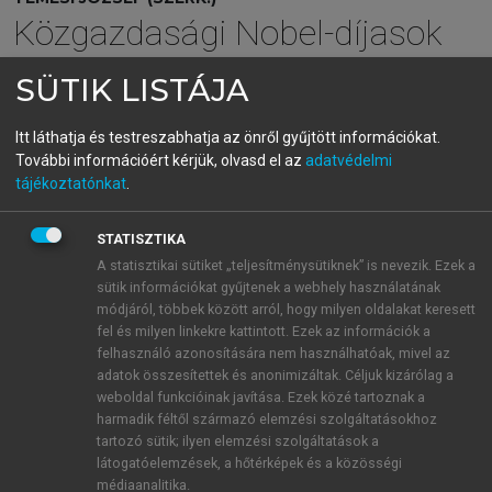
Közgazdasági Nobel-díjasok
2005-2024
SÜTIK LISTÁJA
Itt láthatja és testreszabhatja az önről gyűjtött információkat.
menu_book
OLVASÁS
További információért kérjük, olvasd el az
adatvédelmi
tájékoztatónkat
.
STATISZTIKA
Demokrácia és gazdasági
A statisztikai sütiket „teljesítménysütiknek” is nevezik. Ezek a
sütik információkat gyűjtenek a webhely használatának
fejlődés
módjáról, többek között arról, hogy milyen oldalakat keresett
fel és milyen linkekre kattintott. Ezek az információk a
Robinson és szerzőtársai intézményi gazdaságtani
felhasználó azonosítására nem használhatóak, mivel az
kutatási programja szorosan kapcsolódik a
adatok összesítettek és anonimizáltak. Céljuk kizárólag a
demokrácia és a gazdasági fejlődés közötti oksági
weboldal funkcióinak javítása. Ezek közé tartoznak a
viszony megértésének politikatudományi
harmadik féltől származó elemzési szolgáltatásokhoz
vizsgálódásaihoz. Lipset tanulmánya alapján
tartozó sütik; ilyen elemzési szolgáltatások a
látogatóelemzések, a hőtérképek és a közösségi
évtizedekig uralkodó volt az a nézet, hogy a
médiaanalitika.