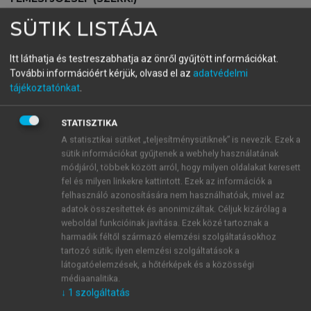
Közgazdasági Nobel-díjasok
SÜTIK LISTÁJA
2005-2024
Itt láthatja és testreszabhatja az önről gyűjtött információkat.
További információért kérjük, olvasd el az
adatvédelmi
tájékoztatónkat
.
menu_book
OLVASÁS
STATISZTIKA
A statisztikai sütiket „teljesítménysütiknek” is nevezik. Ezek a
sütik információkat gyűjtenek a webhely használatának
Életrajz
módjáról, többek között arról, hogy milyen oldalakat keresett
fel és milyen linkekre kattintott. Ezek az információk a
Elinor Ostrom életútja és munkássága sok
felhasználó azonosítására nem használhatóak, mivel az
szempontból érdekes és egyben példaértékű
adatok összesítettek és anonimizáltak. Céljuk kizárólag a
kifejezetten a női kutatók és akadémiai pályát
weboldal funkcióinak javítása. Ezek közé tartoznak a
harmadik féltől származó elemzési szolgáltatásokhoz
választók számára. 1933. augusztus 7-én született
tartozó sütik; ilyen elemzési szolgáltatások a
Los Angelesben, szegény családban. Szülei a
látogatóelemzések, a hőtérképek és a közösségi
középiskola elvégzéséig tudták támogatni, és arra
médiaanalitika.
számítottak, hogy utána dolgozni fog. Hogy végül
↓
1
szolgáltatás
felső fokon továbbtanult és egyetemre került, azt