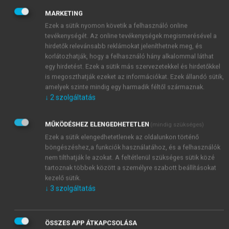
csak saját magának és korai elhatározásának,
MARKETING
kitartásának köszönhette. A nagy világgazdasági
Ezek a sütik nyomon követik a felhasználó online
válság utáni időszakban nőtt fel, korán elsajátította a
tevékenységét. Az online tevékenységek megismerésével a
szerény, de gyakorlatias életszemléletet. Beverly
hirdetők relevánsabb reklámokat jeleníthetnek meg, és
korlátozhatják, hogy a felhasználó hány alkalommal láthat
Hills déli övezetében, kertes családi házban éltek. A
egy hirdetést. Ezek a sütik más szervezetekkel és hirdetőkkel
nagy hátsó kertben megtanulta, hogyan kell
is megoszthatják ezeket az információkat. Ezek állandó sütik,
zöldséget és gyümölcsöt termeszteni. Egyetlen
amelyek szinte mindig egy harmadik féltől származnak.
szórakozása az úszás volt, amit versenyszerűen
↓
2
szolgáltatás
űzött, majd úszásoktatást is vállalt, hogy a
megtakarított pénzből továbbtanulhasson.
MŰKÖDÉSHEZ ELENGEDHETETLEN
(mindig szükséges)
Ezek a sütik elengedhetetlenek az oldalunkon történő
böngészéshez,a funkciók használatához, és a felhasználók
nem tilthatják le azokat. A feltétlenül szükséges sütik közé
tartoznak többek között a személyre szabott beállításokat
kezelő sütik.
↓
3
szolgáltatás
ÖSSZES APP ÁTKAPCSOLÁSA