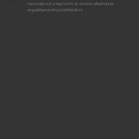
Használja ezt a kapcsolót az összes alkalmazás
engedélyezéséhez/letiltásához.
TARTALOMJEGYZÉK
Közgazdasági Nobel-díjasok 2005–2024 •
Közgazdasági Nobel-díjasok 2005–2024
Impresszum
A kötet tanulmányai