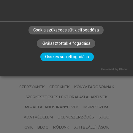
MATISCSÁKNÉ LIZÁK MARIANNA
(SZERK.)
Emberi erőforrás gazdálkodás
Csak a szükséges sütik elfogadása
Kiválasztottak elfogadása
Összes süti elfogadása
Powered by Klaro!
SZERZŐKNEK
CÉGEKNEK
KÖNYVTÁROSOKNAK
SZERKESZTÉSI ÉS LEKTORÁLÁSI ALAPELVEK
MI – ÁLTALÁNOS IRÁNYELVEK
IMPRESSZUM
ADATVÉDELEM
LICENCSZERZŐDÉS
SÚGÓ
GYIK
BLOG
RÓLUNK
SÜTI BEÁLLÍTÁSOK