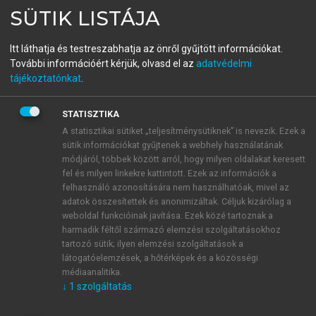
SÜTIK LISTÁJA
Közgazdasági Nobel-díjasok
2005-2024
Itt láthatja és testreszabhatja az önről gyűjtött információkat.
További információért kérjük, olvasd el az
adatvédelmi
tájékoztatónkat
.
menu_book
OLVASÁS
STATISZTIKA
A statisztikai sütiket „teljesítménysütiknek” is nevezik. Ezek a
sütik információkat gyűjtenek a webhely használatának
módjáról, többek között arról, hogy milyen oldalakat keresett
Robert J. Aumann (sz. 1930)
fel és milyen linkekre kattintott. Ezek az információk a
felhasználó azonosítására nem használhatóak, mivel az
Robert J. Aumann 2005-ben kapta meg a
adatok összesítettek és anonimizáltak. Céljuk kizárólag a
közgazdasági Nobel-díjat Thomas Schellinggel
weboldal funkcióinak javítása. Ezek közé tartoznak a
megosztva, a konfliktus és a kooperáció játékelméleti
harmadik féltől származó elemzési szolgáltatásokhoz
elemzéséért. A hivatalos tájékoztató szerint Aumann
tartozó sütik; ilyen elemzési szolgáltatások a
látogatóelemzések, a hőtérképek és a közösségi
elsődleges tudományos hozzájárulása a matematika
médiaanalitika.
eszközeivel koncepciók és hipotézisek kialakítása,
↓
1
szolgáltatás
illetve felállítása, azok lényegre törő formalizálása
és precíz következtetések levonása. Mindezeket –