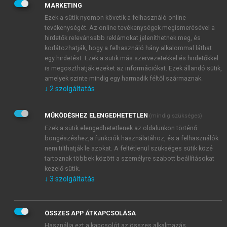
MARKETING
tesszük hozzá személyes tapasztalataink alapján –
Ezek a sütik nyomon követik a felhasználó online
Aumann virtuóz módon teszi. A hivatalos tájékoztató
tevékenységét. Az online tevékenységek megismerésével a
Aumann fő eredményeinek három konkrét területét
hirdetők relevánsabb reklámokat jeleníthetnek meg, és
jelöli meg.
korlátozhatják, hogy a felhasználó hány alkalommal láthat
egy hirdetést. Ezek a sütik más szervezetekkel és hirdetőkkel
is megoszthatják ezeket az információkat. Ezek állandó sütik,
amelyek szinte mindig egy harmadik féltől származnak.
↓
2
szolgáltatás
MŰKÖDÉSHEZ ELENGEDHETETLEN
(mindig szükséges)
Ezek a sütik elengedhetetlenek az oldalunkon történő
böngészéshez,a funkciók használatához, és a felhasználók
nem tilthatják le azokat. A feltétlenül szükséges sütik közé
tartoznak többek között a személyre szabott beállításokat
kezelő sütik.
↓
3
szolgáltatás
ÖSSZES APP ÁTKAPCSOLÁSA
Használja ezt a kapcsolót az összes alkalmazás