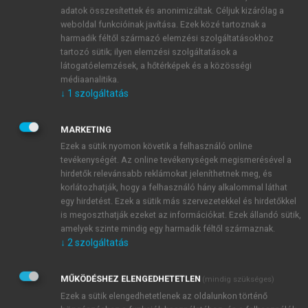
adatok összesítettek és anonimizáltak. Céljuk kizárólag a
gyártójának (P&G) és a világ legjelentősebb
weboldal funkcióinak javítása. Ezek közé tartoznak a
kiskereskedelmiüzletlánc-hálózatának (Walmart)
harmadik féltől származó elemzési szolgáltatásokhoz
a köztük fennálló szoros együttműködés révén
tartozó sütik; ilyen elemzési szolgáltatások a
mindkét fél számára fontos versenyelőnyöket
látogatóelemzések, a hőtérképek és a közösségi
sikerült elérnie.
médiaanalitika.
↓
1
szolgáltatás
Az értékteremtés alapja ebben az esetben a
logisztikai folyamatok összehangolása és
optimalizálása volt, a P&G és a Walmart ugyanis
MARKETING
egy olyan, integrált ellátásilánc-modellt
Ezek a sütik nyomon követik a felhasználó online
tevékenységét. Az online tevékenységek megismerésével a
dolgozott ki közösen, amely egyszerre tette
hirdetők relevánsabb reklámokat jeleníthetnek meg, és
lehetővé a készletek valós idejű nyomon
korlátozhatják, hogy a felhasználó hány alkalommal láthat
követését és a pontos szállítási ütemezést. Ez
egy hirdetést. Ezek a sütik más szervezetekkel és hirdetőkkel
ahhoz vezetett, hogy a Walmart üzleteiben
is megoszthatják ezeket az információkat. Ezek állandó sütik,
csökkenthették a készletek nagyságát,
amelyek szinte mindig egy harmadik féltől származnak.
↓
2
szolgáltatás
ugyanakkor a termékek elérhetősége folyamatos
maradt, ami úgy segített növelni az eladásokat,
hogy közben a partnerek költségei is csökkentek.
MŰKÖDÉSHEZ ELENGEDHETETLEN
(mindig szükséges)
A közös értékteremtés másik fontos eleme a
Ezek a sütik elengedhetetlenek az oldalunkon történő