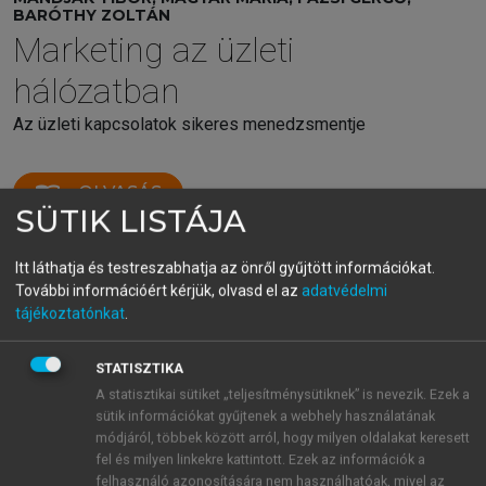
BARÓTHY ZOLTÁN
Marketing az üzleti
hálózatban
Az üzleti kapcsolatok sikeres menedzsmentje
menu_book
OLVASÁS
SÜTIK LISTÁJA
Itt láthatja és testreszabhatja az önről gyűjtött információkat.
További információért kérjük, olvasd el az
adatvédelmi
3.2.6. Gyakorlati példák a közös
tájékoztatónkat
.
értékteremtésre
STATISZTIKA
A statisztikai sütiket „teljesítménysütiknek” is nevezik. Ezek a
Procter & Gamble (P&G) és Walmart:
sütik információkat gyűjtenek a webhely használatának
értékteremtés a beszállítói
módjáról, többek között arról, hogy milyen oldalakat keresett
1
kapcsolatokban
fel és milyen linkekre kattintott. Ezek az információk a
A világ egyik legnagyobb fogyasztásicikk-
felhasználó azonosítására nem használhatóak, mivel az