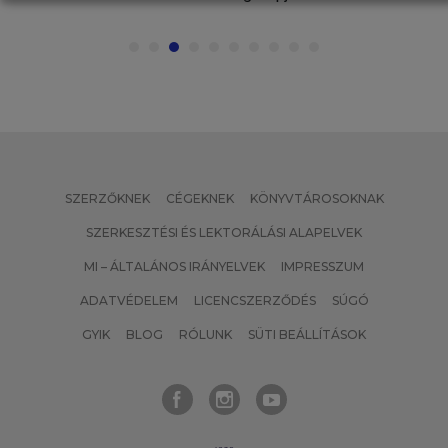
SZERZŐKNEK
CÉGEKNEK
KÖNYVTÁROSOKNAK
SZERKESZTÉSI ÉS LEKTORÁLÁSI ALAPELVEK
MI – ÁLTALÁNOS IRÁNYELVEK
IMPRESSZUM
ADATVÉDELEM
LICENCSZERZŐDÉS
SÚGÓ
GYIK
BLOG
RÓLUNK
SÜTI BEÁLLÍTÁSOK