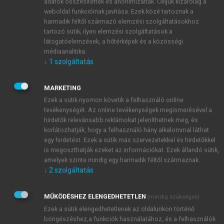
adatok összesítettek és anonimizáltak. Céljuk kizárólag a
kiskereskedelmiüzletlánc-hálózata folyamatosan
weboldal funkcióinak javítása. Ezek közé tartoznak a
kereste azokat a beszállítókat, amelyek
harmadik féltől származó elemzési szolgáltatásokhoz
tartozó sütik; ilyen elemzési szolgáltatások a
megfelelő minőségben és költséghatékonyan
látogatóelemzések, a hőtérképek és a közösségi
tudják ellátni a hálózat üzleteit.
médiaanalitika.
A globális piac egyik legnagyobb
↓
1
szolgáltatás
fogyasztásicikk-gyártója, a P&G szintén
felismerte, hogy a Walmarttal való
MARKETING
együttműködés hatalmas piaci előnyöket
Ezek a sütik nyomon követik a felhasználó online
biztosíthat számukra, ezért mindkét fél részletes
tevékenységét. Az online tevékenységek megismerésével a
piackutatást végzett, hogy felmérjék egymás
hirdetők relevánsabb reklámokat jeleníthetnek meg, és
képességeit és az együttműködés lehetőségeit. A
korlátozhatják, hogy a felhasználó hány alkalommal láthat
egy hirdetést. Ezek a sütik más szervezetekkel és hirdetőkkel
P&G számára világossá vált, hogy a Walmart
is megoszthatják ezeket az információkat. Ezek állandó sütik,
segítségével növelni tudja termékei piaci
amelyek szinte mindig egy harmadik féltől származnak.
jelenlétét, míg a Walmart számára a P&G stabil
↓
2
szolgáltatás
beszállítói kapacitása lehetővé tette az
áruházlánc hatékony működését és a
MŰKÖDÉSHEZ ELENGEDHETETLEN
(mindig szükséges)
versenyképes árpolitikát.
Ezek a sütik elengedhetetlenek az oldalunkon történő
A korai tárgyalások során a felek
böngészéshez,a funkciók használatához, és a felhasználók