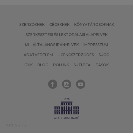
SZERZŐKNEK
CÉGEKNEK
KÖNYVTÁROSOKNAK
SZERKESZTÉSI ÉS LEKTORÁLÁSI ALAPELVEK
MI – ÁLTALÁNOS IRÁNYELVEK
IMPRESSZUM
ADATVÉDELEM
LICENCSZERZŐDÉS
SÚGÓ
GYIK
BLOG
RÓLUNK
SÜTI BEÁLLÍTÁSOK
Verzió: 2.7.2