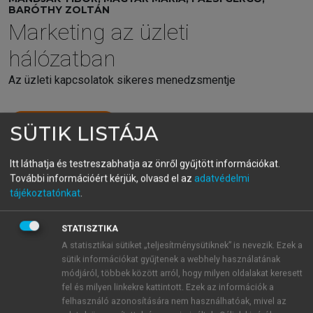
BARÓTHY ZOLTÁN
Marketing az üzleti
hálózatban
Az üzleti kapcsolatok sikeres menedzsmentje
menu_book
OLVASÁS
SÜTIK LISTÁJA
Itt láthatja és testreszabhatja az önről gyűjtött információkat.
További információért kérjük, olvasd el az
adatvédelmi
4.2.4. Gyakorlati példa az üzleti
tájékoztatónkat
.
kapcsolat születésére
STATISZTIKA
A statisztikai sütiket „teljesítménysütiknek” is nevezik. Ezek a
Walmart és Procter & Gamble: az
sütik információkat gyűjtenek a webhely használatának
1
módjáról, többek között arról, hogy milyen oldalakat keresett
együttműködés alapjainak előkészítése
fel és milyen linkekre kattintott. Ezek az információk a
A két vállalat kapcsolata úgy indult, hogy a
felhasználó azonosítására nem használhatóak, mivel az
Walmart, az Egyesült Államok legjelentősebb