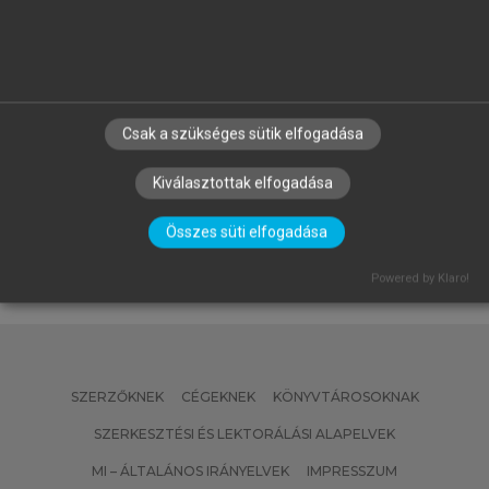
Csak a szükséges sütik elfogadása
LISKA FANNY
Az online marketing alapjai
Kiválasztottak elfogadása
Összes süti elfogadása
Powered by Klaro!
SZERZŐKNEK
CÉGEKNEK
KÖNYVTÁROSOKNAK
SZERKESZTÉSI ÉS LEKTORÁLÁSI ALAPELVEK
MI – ÁLTALÁNOS IRÁNYELVEK
IMPRESSZUM