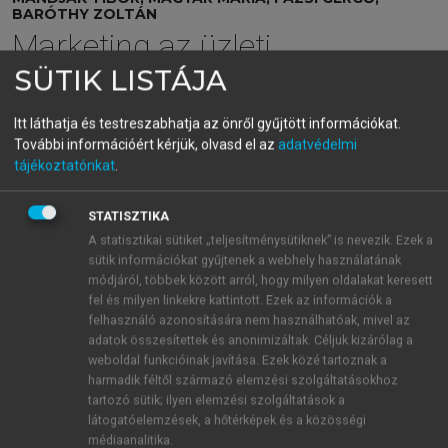
BARÓTHY ZOLTÁN
Marketing az üzleti
SÜTIK LISTÁJA
hálózatban
Az üzleti kapcsolatok sikeres menedzsmentje
Itt láthatja és testreszabhatja az önről gyűjtött információkat.
További információért kérjük, olvasd el az
adatvédelmi
tájékoztatónkat
.
menu_book
OLVASÁS
STATISZTIKA
A statisztikai sütiket „teljesítménysütiknek” is nevezik. Ezek a
sütik információkat gyűjtenek a webhely használatának
1
5.14. Minieset: Sud Composants
módjáról, többek között arról, hogy milyen oldalakat keresett
fel és milyen linkekre kattintott. Ezek az információk a
felhasználó azonosítására nem használhatóak, mivel az
adatok összesítettek és anonimizáltak. Céljuk kizárólag a
weboldal funkcióinak javítása. Ezek közé tartoznak a
1
Håkansson,
harmadik féltől származó elemzési szolgáltatásokhoz
tartozó sütik; ilyen elemzési szolgáltatások a
1982
:114–122.
látogatóelemzések, a hőtérképek és a közösségi
médiaanalitika.