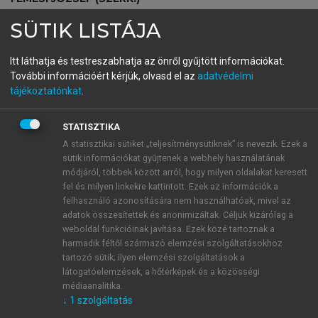
Közgazdasági Nobel-díjasok
SÜTIK LISTÁJA
2005-2024
Itt láthatja és testreszabhatja az önről gyűjtött információkat.
További információért kérjük, olvasd el az
adatvédelmi
tájékoztatónkat
.
menu_book
OLVASÁS
STATISZTIKA
A statisztikai sütiket „teljesítménysütiknek” is nevezik. Ezek a
sütik információkat gyűjtenek a webhely használatának
Hansen életművének
módjáról, többek között arról, hogy milyen oldalakat keresett
kvintesszenciája:
fel és milyen linkekre kattintott. Ezek az információk a
felhasználó azonosítására nem használhatóak, mivel az
bizonytalanság a modellen
adatok összesítettek és anonimizáltak. Céljuk kizárólag a
weboldal funkcióinak javítása. Ezek közé tartoznak a
kívül és belül
harmadik féltől származó elemzési szolgáltatásokhoz
tartozó sütik; ilyen elemzési szolgáltatások a
A bizonytalanság gyakran háttérbe szorul a
látogatóelemzések, a hőtérképek és a közösségi
kockázatkerülő szereplőket és racionális
médiaanalitika.
várakozásokat feltételező gazdasági elemzésekben.
↓
1
szolgáltatás
Korábban a kutatók (nagy részük) a kockázatnak való