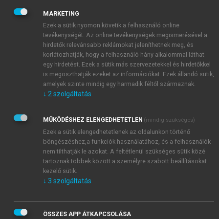
kitettség következményeinek hangsúlyosabbá tétele
MARKETING
érdekében nagymértékű és állapotfüggő
Ezek a sütik nyomon követik a felhasználó online
kockázatkerülést alkalmaztak modelljeikben. Hansen
tevékenységét. Az online tevékenységek megismerésével a
ezzel szemben a bizonytalanságot fogalmilag tágabb
hirdetők relevánsabb reklámokat jeleníthetnek meg, és
1
kontextusban vizsgálta. Habár sok neves közgazdász
korlátozhatják, hogy a felhasználó hány alkalommal láthat
egy hirdetést. Ezek a sütik más szervezetekkel és hirdetőkkel
eleve a gazdasági események modellezhetőségét (a
is megoszthatják ezeket az információkat. Ezek állandó sütik,
bizonytalanság pontos valószínűségek formájában
amelyek szinte mindig egy harmadik féltől származnak.
történő megfogalmazhatóságát) is megkérdőjelezi,
↓
2
szolgáltatás
Hansen abból indult ki, hogy a bizonytalanság egyik
– talán legfontosabb – forrása az ökonometriai
MŰKÖDÉSHEZ ELENGEDHETETLEN
(mindig szükséges)
modellek hibás specifikációja.
Ezek a sütik elengedhetetlenek az oldalunkon történő
böngészéshez,a funkciók használatához, és a felhasználók
nem tilthatják le azokat. A feltétlenül szükséges sütik közé
tartoznak többek között a személyre szabott beállításokat
kezelő sütik.
↓
3
szolgáltatás
ÖSSZES APP ÁTKAPCSOLÁSA