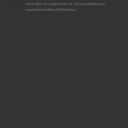
Használja ezt a kapcsolót az összes alkalmazás
engedélyezéséhez/letiltásához.
TARTALOMJEGYZÉK
Közgazdasági Nobel-díjasok 2005–2024 •
Közgazdasági Nobel-díjasok 2005–2024
Impresszum