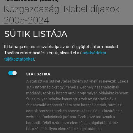
Közgazdasági Nobel-díjasok
2005-2024
SÜTIK LISTÁJA
menu_book
OLVASÁS
Itt láthatja és testreszabhatja az önről gyűjtött információkat.
További információért kérjük, olvasd el az
adatvédelmi
tájékoztatónkat
.
Életút
STATISZTIKA
Abhijit Vinayak Banerjee 1961. február 21-én
A statisztikai sütiket „teljesítménysütiknek” is nevezik. Ezek a
sütik információkat gyűjtenek a webhely használatának
született Mumbaiban, közgazdász egyetemi tanár
módjáról, többek között arról, hogy milyen oldalakat keresett
szülőktől. Apja, Dipak Banerjee a kalkuttai
fel és milyen linkekre kattintott. Ezek az információk a
Presidence College professzora volt, anyja a
felhasználó azonosítására nem használhatóak, mivel az
kalkuttai Centre for Studies in Social Sciences
adatok összesítettek és anonimizáltak. Céljuk kizárólag a
tanára, mindketten a London School of Economics
weboldal funkcióinak javítása. Ezek közé tartoznak a
harmadik féltől származó elemzési szolgáltatásokhoz
végzett diákjai. Útkeresése nem vezette azonnal a
tartozó sütik; ilyen elemzési szolgáltatások a
fejlődés-gazdaságtan és a szegénység gazdaságtana