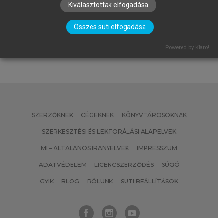
(SZERK.)
Kiválasztottak elfogadása
Emberi erőforrás gazdálkodás
Összes süti elfogadása
Powered by Klaro!
SZERZŐKNEK
CÉGEKNEK
KÖNYVTÁROSOKNAK
SZERKESZTÉSI ÉS LEKTORÁLÁSI ALAPELVEK
MI – ÁLTALÁNOS IRÁNYELVEK
IMPRESSZUM
ADATVÉDELEM
LICENCSZERZŐDÉS
SÚGÓ
GYIK
BLOG
RÓLUNK
SÜTI BEÁLLÍTÁSOK