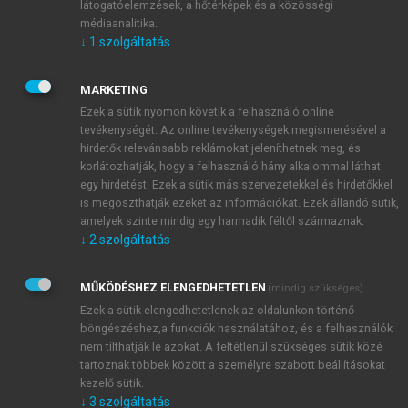
látogatóelemzések, a hőtérképek és a közösségi
felé. Önmagát a Nobel-díj weboldalán található
médiaanalitika.
1
életrajzi írásában
úgy jellemzi, mint aki véletlenek
↓
1
szolgáltatás
sorozatának köszönheti, hogy közgazdász lett. Bár
inkább a bölcsészeti és filozófiai tudományok
MARKETING
érdekelték, felsőfokú tanulmányait szülői nyomásra a
Ezek a sütik nyomon követik a felhasználó online
kalkuttai Statisztikai Intézet matematikai
tevékenységét. Az online tevékenységek megismerésével a
alapképzésén kezdte. Saját bevallása szerint azonban
hirdetők relevánsabb reklámokat jeleníthetnek meg, és
korlátozhatják, hogy a felhasználó hány alkalommal láthat
kolostornak érezte ezt az intézményt, és nem érezte
egy hirdetést. Ezek a sütik más szervezetekkel és hirdetőkkel
magáénak a pályát. Ekkor, 1981-ben ismét csak
is megoszthatják ezeket az információkat. Ezek állandó sütik,
szülői tanácsra a Presidency College közgazdasági
amelyek szinte mindig egy harmadik féltől származnak.
szakán – apja munkahelyén – folytatta tanulmányait.
↓
2
szolgáltatás
Leginkább az motiválta, hogy közgazdász diplomával
– állítólag – könnyű eltérni más szakmai területek
MŰKÖDÉSHEZ ELENGEDHETETLEN
(mindig szükséges)
felé, valamint az a multidiszciplináris nyitottság,
Ezek a sütik elengedhetetlenek az oldalunkon történő
amely a közgazdaságtant mint társadalomtudományt
böngészéshez,a funkciók használatához, és a felhasználók
összekapcsolja a filozófiával, az irodalommal, a
nem tilthatják le azokat. A feltétlenül szükséges sütik közé
filmművészettel, a társadalmi problémák különböző
tartoznak többek között a személyre szabott beállításokat
kezelő sütik.
leképeződéseivel. Az alapképzés után tanulmányait a
↓
3
szolgáltatás