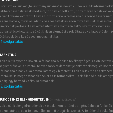
TATISZTIKA
 statisztikai sütiket „teljesítménysütiknek” is nevezik. Ezek a sütik információka
ebhely használatának módjáról, többek között arról, hogy milyen oldalakat kere
században
ilyen linkekre kattintott. Ezek az információk a felhasználó azonosítására nem
asználhatóak, mivel az adatok összesítettek és anonimizáltak. Céljuk kizáróla
unkcióinak javítása. Ezek közé tartoznak a harmadik féltől származó elemzési
zolgáltatásokhoz tartozó sütik; ilyen elemzési szolgáltatások a látogatóelemz
őtérképek és a közösségi médiaanalitika.
1
szolgáltatás
Bevezető
őként hogyan érdemes, hogyan tudunk eredményesen együtt
MARKETING
s kompetenciákat igényel, ehhez képest a csoportokkal (akár a 
zek a sütik nyomon követik a felhasználó online tevékenységét. Az online tev
során nagyobb hangsúly kerül az emberek közti viszonyokra,
egismerésével a hirdetők relevánsabb reklámokat jeleníthetnek meg, és korlát
kor is fontos lehet a személyes dinamika figyelembevétele
 felhasználó hány alkalommal láthat egy hirdetést. Ezek a sütik más szervezete
irdetőkkel is megoszthatják ezeket az információkat. Ezek állandó sütik, amely
sönhatások, illetve a vezető és csoport (mint csoport) visz
indig egy harmadik féltől származnak.
redményes vezetéshez emiatt érdemes megismerni a csoporto
2
szolgáltatás
l, az eredményességüket befolyásoló tényezőkről szóló főbb mod
ŰKÖDÉSHEZ ELENGEDHETETLEN
(mindig szükséges)
zek a sütik elengedhetetlenek az oldalunkon történő böngészéshez,a funkciók
asználatához, és a felhasználók nem tilthatják le azokat. A feltétlenül szükség
TARTALOMJEGYZÉK