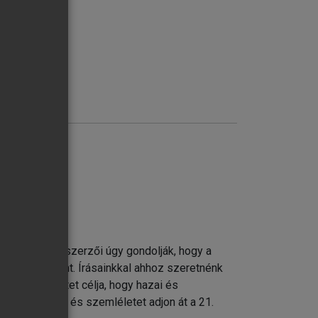
ődés. A kötet szerzői úgy gondolják, hogy a
jlesztése iránt. Írásainkkal ahhoz szeretnénk
vásokat. A kötet célja, hogy hazai és
ethető tudást és szemléletet adjon át a 21.