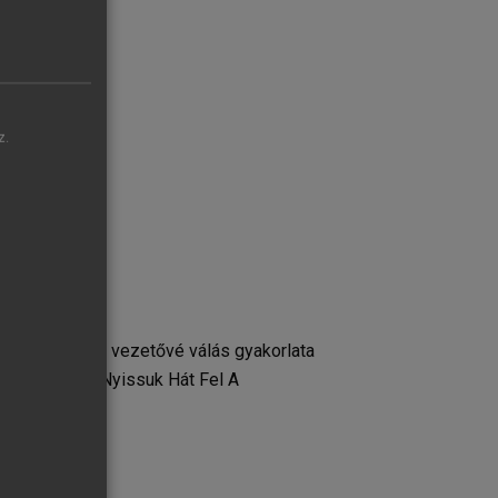
z.
sel • A hiteles vezetővé válás gyakorlata
olyamatban • „Nyissuk Hát Fel A
a