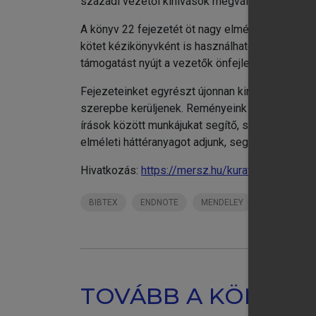
századi vezetői kihívások megválaszolásához.
A könyv 22 fejezetét öt nagy elméleti blokkba 
kötet kézikönyvként is használható, eszközökk
támogatást nyújt a vezetők önfejlesztéséhez.
Fejezeteinket egyrészt újonnan kinevezett veze
szerepbe kerüljenek. Reményeink szerint humán
írások között munkájukat segítő, szemléletüket
elméleti háttéranyagot adjunk, segítve az önálló 
Hivatkozás:
https://mersz.hu/kurath-banyai-ve
BIBTEX
ENDNOTE
MENDELEY
ZOTERO
TOVÁBB A KÖNYVT