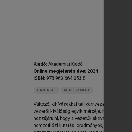
chevron_right
Mó
chevron_right
Es
Kiadó:
Akadémiai Kiadó
Online megjelenés éve:
2024
ISBN:
978 963 664 053 8
GAZDASÁG
MENEDZSMENT
Változó, kihívásokkal teli környezetben a szerv
vezetői kiválóság egyik mércéje, hogy mennyire
hozzájárulni, hogy a vezetők aktívan és proaktíva
nemzetközi kutatási eredmények, trendek bemutat