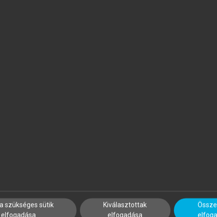
APP ILONA (SZERK.)
PAPP ILONA (SZERK.)
zálloda- és
Szálloda- és
endéglátásmenedzsment
vendéglátásmenedzsment
a szükséges sütik
Kiválasztottak
Összes
elfogadása
elfogadása
elfog