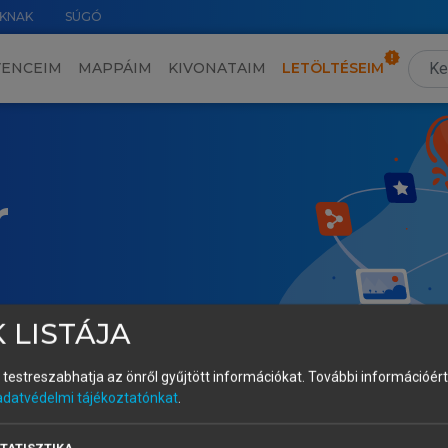
KNAK
SÚGÓ
VENCEIM
MAPPÁIM
KIVONATAIM
LETÖLTÉSEIM
r
 LISTÁJA
és testreszabhatja az önről gyűjtött információkat.
További információért 
adatvédelmi tájékoztatónkat
.