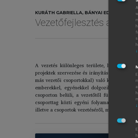
S
A
KURÁTH GABRIELLA, BÁNYAI EDIT (SZERK.)
w
Vezetőfejlesztés a 21. 
m
h
f
s
h
↓
A vezetés különleges területe, hogy vezet
projektek szervezése és irányítása némileg má
E
más vezetői csoportokkal) való közös munka 
m
emberekkel, egyénekkel dolgozik együtt, ak
a
h
csoporton belüli, a vezetőtől független kölc
m
csoporttag közti egyéni folyamatokat. Az e
↓
illetve a csoportok vezetéséről, motiválásáró
M
E
h