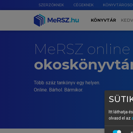
SZERZŐKNEK
CÉGEKNEK
KÖNYVTÁROSO
KÖNYVTÁR
KED
MeRSZ online
okoskönyvtá
Több száz tankönyv egy helyen.
Online. Bárhol. Bármikor.
SÜTIK
Itt láthatja 
olvasd el az