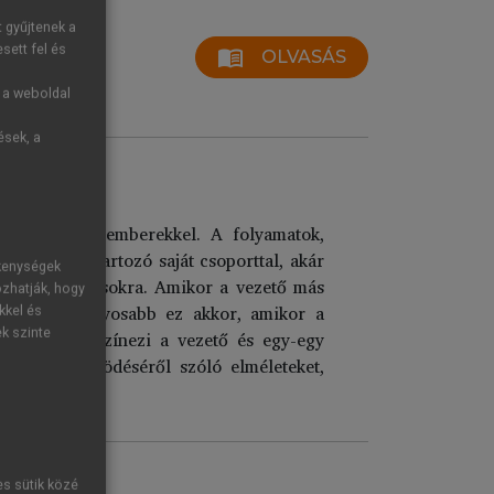
t gyűjtenek a
sett fel és
menu_book
OLVASÁS
g a weboldal
ések, a
működni más emberekkel. A folyamatok,
vezető alá tartozó saját csoporttal, akár
ékenységek
 kölcsönhatásokra. Amikor a vezető más
ozhatják, hogy
. Még hangsúlyosabb ez akkor, amikor a
kkel és
ek szinte
onya tovább színezi a vezető és egy-egy
k belső működéséről szóló elméleteket,
elleket.
es sütik közé