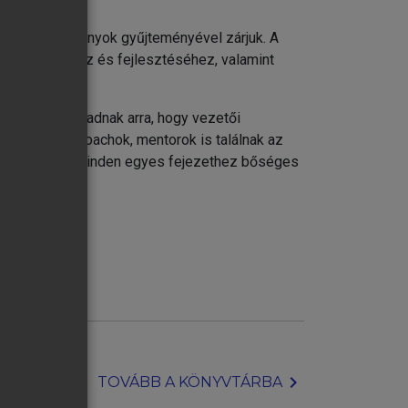
ító esettanulmányok gyűjteményével zárjuk. A
határozásához és fejlesztéséhez, valamint
k vagy esélyt adnak arra, hogy vezetői
 trénerek, coachok, mentorok is találnak az
ünk arra, hogy minden egyes fejezethez bőséges
chevron_right
TOVÁBB A KÖNYVTÁRBA