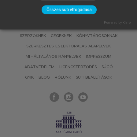
Összes süti elfogadása
Powered by Klaro!
SZERZŐKNEK
CÉGEKNEK
KÖNYVTÁROSOKNAK
SZERKESZTÉSI ÉS LEKTORÁLÁSI ALAPELVEK
MI – ÁLTALÁNOS IRÁNYELVEK
IMPRESSZUM
ADATVÉDELEM
LICENCSZERZŐDÉS
SÚGÓ
GYIK
BLOG
RÓLUNK
SÜTI BEÁLLÍTÁSOK