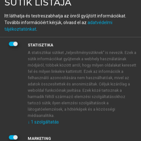
SÜTIK LISTÁJA
Vezetőfejlesztés a 21.
Itt láthatja és testreszabhatja az önről gyűjtött információkat.
században
További információért kérjük, olvasd el az
adatvédelmi
tájékoztatónkat
.
menu_book
OLVASÁS
STATISZTIKA
A statisztikai sütiket „teljesítménysütiknek” is nevezik. Ezek a
sütik információkat gyűjtenek a webhely használatának
módjáról, többek között arról, hogy milyen oldalakat keresett
fel és milyen linkekre kattintott. Ezek az információk a
Összegzés
felhasználó azonosítására nem használhatóak, mivel az
adatok összesítettek és anonimizáltak. Céljuk kizárólag a
A fejezet bemutatta a vezetőfejlesztés hazai és
weboldal funkcióinak javítása. Ezek közé tartoznak a
nemzetközi piacát, a főbb szereplőket és az elmúlt
harmadik féltől származó elemzési szolgáltatásokhoz
évtizedek kihívásait, új trendjeit.
tartozó sütik; ilyen elemzési szolgáltatások a
látogatóelemzések, a hőtérképek és a közösségi
médiaanalitika.
↓
1
szolgáltatás
MARKETING