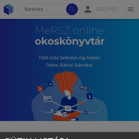
person
search
menu
BELÉPÉS
MeRSZ online
okoskönyvtár
Több száz tankönyv egy helyen.
Online. Bárhol. Bármikor.
KURÁTH GABRIELLA, BÁNYAI EDIT (SZERK.)