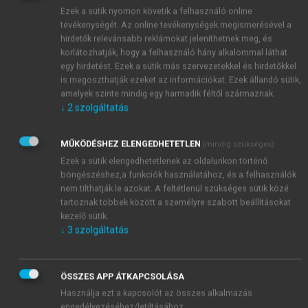
Ezek a sütik nyomon követik a felhasználó online
tevékenységét. Az online tevékenységek megismerésével a
hirdetők relevánsabb reklámokat jeleníthetnek meg, és
korlátozhatják, hogy a felhasználó hány alkalommal láthat
egy hirdetést. Ezek a sütik más szervezetekkel és hirdetőkkel
is megoszthatják ezeket az információkat. Ezek állandó sütik,
amelyek szinte mindig egy harmadik féltől származnak.
↓
2
szolgáltatás
MŰKÖDÉSHEZ ELENGEDHETETLEN
(mindig szükséges)
Ezek a sütik elengedhetetlenek az oldalunkon történő
böngészéshez,a funkciók használatához, és a felhasználók
nem tilthatják le azokat. A feltétlenül szükséges sütik közé
tartoznak többek között a személyre szabott beállításokat
kezelő sütik.
↓
3
szolgáltatás
TARTALOMJEGYZÉK
ÖSSZES APP ÁTKAPCSOLÁSA
Használja ezt a kapcsolót az összes alkalmazás
engedélyezéséhez/letiltásához.