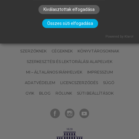
Kiválasztottak elfogadása
Összes süti elfogadása
Powered by Klaro!
SZERZŐKNEK
CÉGEKNEK
KÖNYVTÁROSOKNAK
SZERKESZTÉSI ÉS LEKTORÁLÁSI ALAPELVEK
MI – ÁLTALÁNOS IRÁNYELVEK
IMPRESSZUM
ADATVÉDELEM
LICENCSZERZŐDÉS
SÚGÓ
GYIK
BLOG
RÓLUNK
SÜTI BEÁLLÍTÁSOK