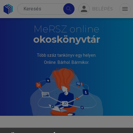
person
search
menu
BELÉPÉS
MeRSZ online
okoskönyvtár
Több száz tankönyv egy helyen.
Online. Bárhol. Bármikor.
KURÁTH GABRIELLA, BÁNYAI EDIT (SZERK.)