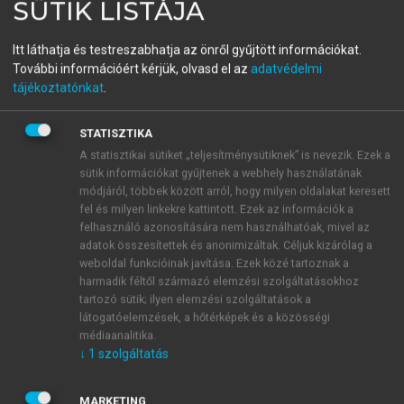
SÜTIK LISTÁJA
Vezetőfejlesztés a 21.
Itt láthatja és testreszabhatja az önről gyűjtött információkat.
században
További információért kérjük, olvasd el az
adatvédelmi
tájékoztatónkat
.
menu_book
OLVASÁS
STATISZTIKA
A statisztikai sütiket „teljesítménysütiknek” is nevezik. Ezek a
sütik információkat gyűjtenek a webhely használatának
módjáról, többek között arról, hogy milyen oldalakat keresett
Irodalomjegyzék
fel és milyen linkekre kattintott. Ezek az információk a
felhasználó azonosítására nem használhatóak, mivel az
Al-Habsi, N., Luo, M. & Zighan, S. M. (2022). A
adatok összesítettek és anonimizáltak. Céljuk kizárólag a
weboldal funkcióinak javítása. Ezek közé tartoznak a
systematic literature review exploring the impact
harmadik féltől származó elemzési szolgáltatásokhoz
of digitalisation on leadership towards a new style
tartozó sütik; ilyen elemzési szolgáltatások a
of leadership.
International Journal of Business
látogatóelemzések, a hőtérképek és a közösségi
Innovation and Research,
29(2), 169–193.
médiaanalitika.
↓
1
szolgáltatás
MARKETING