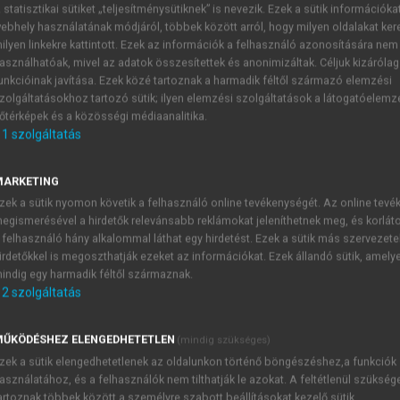
 statisztikai sütiket „teljesítménysütiknek” is nevezik. Ezek a sütik információka
ebhely használatának módjáról, többek között arról, hogy milyen oldalakat kere
ilyen linkekre kattintott. Ezek az információk a felhasználó azonosítására nem
században
asználhatóak, mivel az adatok összesítettek és anonimizáltak. Céljuk kizáróla
unkcióinak javítása. Ezek közé tartoznak a harmadik féltől származó elemzési
zolgáltatásokhoz tartozó sütik; ilyen elemzési szolgáltatások a látogatóelemz
őtérképek és a közösségi médiaanalitika.
1
szolgáltatás
A mentorálás folyamata
MARKETING
i folyamatot a
3. ábra
szemlélteti.
zek a sütik nyomon követik a felhasználó online tevékenységét. Az online tev
egismerésével a hirdetők relevánsabb reklámokat jeleníthetnek meg, és korlát
 felhasználó hány alkalommal láthat egy hirdetést. Ezek a sütik más szervezete
irdetőkkel is megoszthatják ezeket az információkat. Ezek állandó sütik, amely
TARTALOMJEGYZÉK
indig egy harmadik féltől származnak.
2
szolgáltatás
zetőfejlesztés a 21. században
ŰKÖDÉSHEZ ELENGEDHETETLEN
(mindig szükséges)
presszum
zek a sütik elengedhetetlenek az oldalunkon történő böngészéshez,a funkciók
erkesztői bevezető
asználatához, és a felhasználók nem tilthatják le azokat. A feltétlenül szükség
őszó
artoznak többek között a személyre szabott beállításokat kezelő sütik.