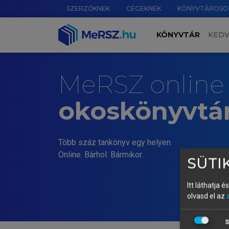
SZERZŐKNEK
CÉGEKNEK
KÖNYVTÁROSO
KÖNYVTÁR
KED
MeRSZ online
okoskönyvtá
Több száz tankönyv egy helyen.
Online. Bárhol. Bármikor.
SÜTIK
Itt láthatja 
olvasd el az
S