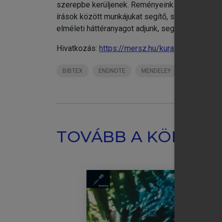
szerepbe kerüljenek. Reményeink szerint humán
írások között munkájukat segítő, szemléletüket
elméleti háttéranyagot adjunk, segítve az önálló 
Hivatkozás:
https://mersz.hu/kurath-banyai-ve
BIBTEX
ENDNOTE
MENDELEY
ZOTERO
TOVÁBB A KÖNYVT