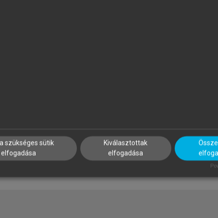
APP ILONA (SZERK.)
PAPP ILONA (SZERK.)
zálloda- és
Szálloda- és
endéglátásmenedzsment
vendéglátásmenedzsment
a szükséges sütik
Kiválasztottak
Összes
elfogadása
elfogadása
elfog
Pow