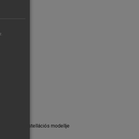
z.
entorálás konstellációs modellje