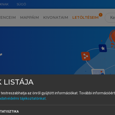
KNAK
SÚGÓ
VENCEIM
MAPPÁIM
KIVONATAIM
LETÖLTÉSEIM
r
 LISTÁJA
és testreszabhatja az önről gyűjtött információkat.
További információért 
adatvédelmi tájékoztatónkat
.
TATISZTIKA