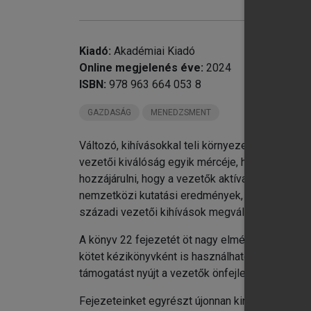
Kiadó:
Akadémiai Kiadó
Online megjelenés éve:
2024
ISBN:
978 963 664 053 8
chevron_right
Es
GAZDASÁG
MENEDZSMENT
Változó, kihívásokkal teli környezetben a szerv
vezetői kiválóság egyik mércéje, hogy mennyire
hozzájárulni, hogy a vezetők aktívan és proaktíva
nemzetközi kutatási eredmények, trendek bemutat
századi vezetői kihívások megválaszolásához.
A könyv 22 fejezetét öt nagy elméleti blokkba 
kötet kézikönyvként is használható, eszközökk
támogatást nyújt a vezetők önfejlesztéséhez.
Fejezeteinket egyrészt újonnan kinevezett veze