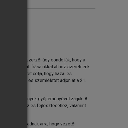
ldások
k tükrében
ődés. A kötet szerzői úgy gondolják, hogy a
jlesztése iránt. Írásainkkal ahhoz szeretnénk
vásokat. A kötet célja, hogy hazai és
ethető tudást és szemléletet adjon át a 21.
ító esettanulmányok gyűjteményével zárjuk. A
határozásához és fejlesztéséhez, valamint
k vagy esélyt adnak arra, hogy vezetői