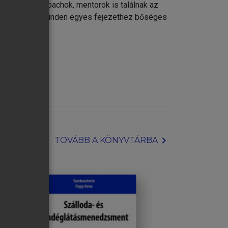
 trénerek, coachok, mentorok is találnak az
ünk arra, hogy minden egyes fejezethez bőséges
chevron_right
TOVÁBB A KÖNYVTÁRBA