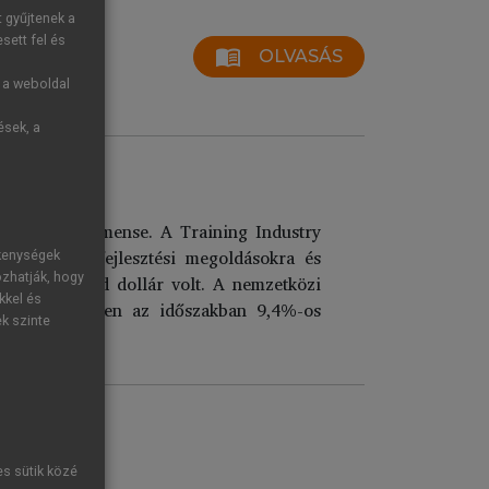
t gyűjtenek a
sett fel és
menu_book
OLVASÁS
g a weboldal
ések, a
 növekvő szegmense. A Training Industry
öttek vezetőfejlesztési megoldásokra és
ékenységek
ozhatják, hogy
 34,7 milliárd dollár volt. A nemzetközi
kkel és
amely ugyanebben az időszakban 9,4%-os
ek szinte
es sütik közé