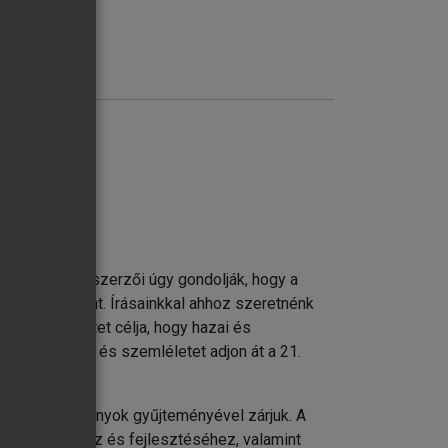
ődés. A kötet szerzői úgy gondolják, hogy a
jlesztése iránt. Írásainkkal ahhoz szeretnénk
vásokat. A kötet célja, hogy hazai és
ethető tudást és szemléletet adjon át a 21.
ító esettanulmányok gyűjteményével zárjuk. A
határozásához és fejlesztéséhez, valamint