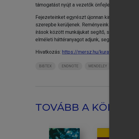
támogatást nyújt a vezetők önfejlesztéséhez.
Fejezeteinket egyrészt újonnan kinevezett veze
szerepbe kerüljenek. Reményeink szerint humán
írások között munkájukat segítő, szemléletüket
elméleti háttéranyagot adjunk, segítve az önálló 
Hivatkozás:
https://mersz.hu/kurath-banyai-ve
BIBTEX
ENDNOTE
MENDELEY
ZOTERO
TOVÁBB A KÖNYVT