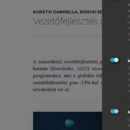
A
w
KURÁTH GABRIELLA, BÁNYAI EDIT (SZERK.)
m
Vezetőfejlesztés a 21. 
h
f
s
h
↓
A
A nemzetközi vezetőfejlesztési piac a globál
kutatás (
Bouchrika, 2023
) szerint 2019-ben 
E
m
programokra, ami a globális vállalati képzési
a
vezetőfejlesztési piac 14%-kal nőtt 2018-r
h
növekedést ért el.
m
↓
M
E
h