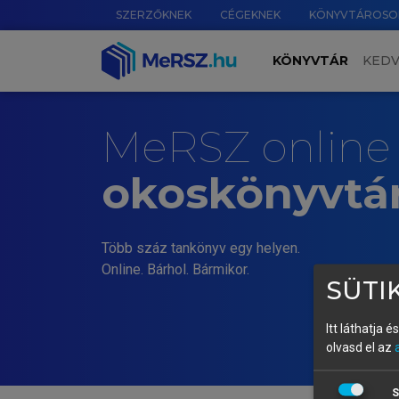
SZERZŐKNEK
CÉGEKNEK
KÖNYVTÁROSO
KÖNYVTÁR
KED
MeRSZ online
okoskönyvtá
Több száz tankönyv egy helyen.
Online. Bárhol. Bármikor.
SÜTIK
Itt láthatja 
olvasd el az
S