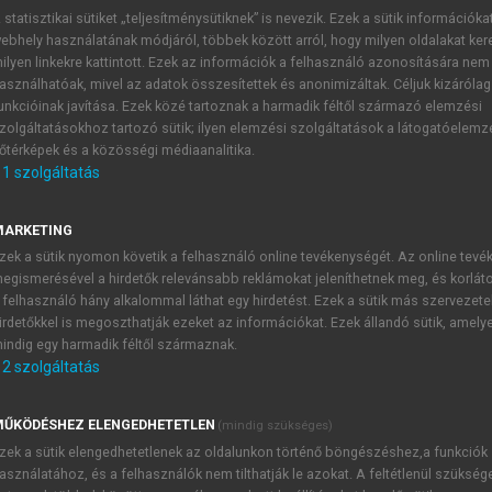
 statisztikai sütiket „teljesítménysütiknek” is nevezik. Ezek a sütik információka
ebhely használatának módjáról, többek között arról, hogy milyen oldalakat kere
ilyen linkekre kattintott. Ezek az információk a felhasználó azonosítására nem
században
asználhatóak, mivel az adatok összesítettek és anonimizáltak. Céljuk kizáróla
unkcióinak javítása. Ezek közé tartoznak a harmadik féltől származó elemzési
zolgáltatásokhoz tartozó sütik; ilyen elemzési szolgáltatások a látogatóelemz
őtérképek és a közösségi médiaanalitika.
1
szolgáltatás
 nemzetközi és hazai piac számokban
is vállalati képzési piac egyik legnagyobb és leggyorsabban
MARKETING
a szervezetek világszerte mintegy 3,5 milliárd dollárt költ
zek a sütik nyomon követik a felhasználó online tevékenységét. Az online tev
egismerésével a hirdetők relevánsabb reklámokat jeleníthetnek meg, és korlát
 piac mintegy 10%-át teszi ki. Ez utóbbi a becslések szerint
 felhasználó hány alkalommal láthat egy hirdetést. Ezek a sütik más szervezete
ól 2019-re, szemben a globális vállalati képzési piaccal, 
irdetőkkel is megoszthatják ezeket az információkat. Ezek állandó sütik, amely
indig egy harmadik féltől származnak.
2
szolgáltatás
ŰKÖDÉSHEZ ELENGEDHETETLEN
(mindig szükséges)
TARTALOMJEGYZÉK
zek a sütik elengedhetetlenek az oldalunkon történő böngészéshez,a funkciók
asználatához, és a felhasználók nem tilthatják le azokat. A feltétlenül szükség