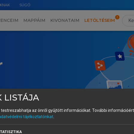
KNAK
SÚGÓ
VENCEIM
MAPPÁIM
KIVONATAIM
LETÖLTÉSEIM
r
 LISTÁJA
és testreszabhatja az önről gyűjtött információkat.
További információért 
adatvédelmi tájékoztatónkat
.
TATISZTIKA