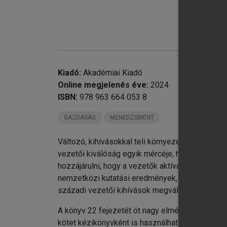
chevron_right
A 
chevron_right
Mó
chevron_right
Es
Kiadó:
Akadémiai Kiadó
Online megjelenés éve:
2024
ISBN:
978 963 664 053 8
GAZDASÁG
MENEDZSMENT
Változó, kihívásokkal teli környezetben a szerv
vezetői kiválóság egyik mércéje, hogy mennyire
hozzájárulni, hogy a vezetők aktívan és proaktíva
nemzetközi kutatási eredmények, trendek bemutat
századi vezetői kihívások megválaszolásához.
A könyv 22 fejezetét öt nagy elméleti blokkba 
kötet kézikönyvként is használható, eszközökk