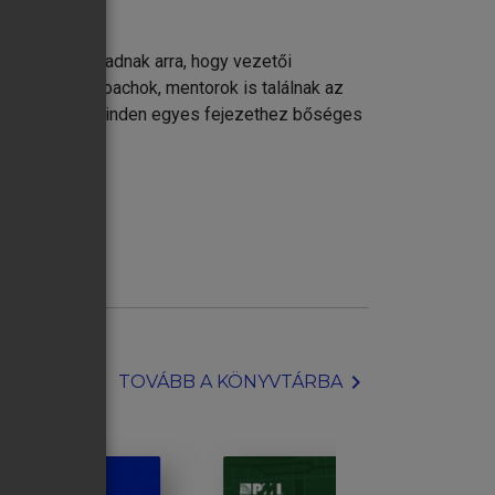
k vagy esélyt adnak arra, hogy vezetői
 trénerek, coachok, mentorok is találnak az
ünk arra, hogy minden egyes fejezethez bőséges
chevron_right
TOVÁBB A KÖNYVTÁRBA