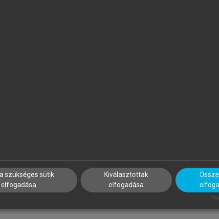
APP ILONA (SZERK.)
PAPP ILONA (SZERK.)
zálloda- és
Szálloda- és
endéglátásmenedzsment
vendéglátásmenedzsment
a szükséges sütik
Kiválasztottak
Összes
elfogadása
elfogadása
elfog
Pow