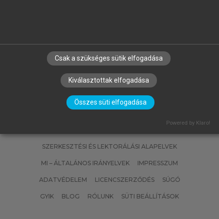
.)
MÁK ERZSÉBET, BODOR ZSANETT,
HERMÁNNÉ JUHÁSZ RÉKA, MOLNÁR
SZILVIA, VÉKONY BLANKA
Ételkészítési technológia és
kolloidika
Csak a szükséges sütik elfogadása
Kiválasztottak elfogadása
Összes süti elfogadása
Powered by Klaro!
SZERZŐKNEK
CÉGEKNEK
KÖNYVTÁROSOKNAK
SZERKESZTÉSI ÉS LEKTORÁLÁSI ALAPELVEK
MI – ÁLTALÁNOS IRÁNYELVEK
IMPRESSZUM
ADATVÉDELEM
LICENCSZERZŐDÉS
SÚGÓ
GYIK
BLOG
RÓLUNK
SÜTI BEÁLLÍTÁSOK