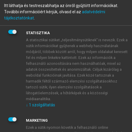
Itt láthatja és testreszabhatja az önről gyűjtött információkat.
Nukleáris és radiokémia
További információért kérjük, olvasd el az
adatvédelmi
tájékoztatónkat
.
menu_book
OLVASÁS
STATISZTIKA
A statisztikai sütiket „teljesítménysütiknek” is nevezik. Ezek a
sütik információkat gyűjtenek a webhely használatának
módjáról, többek között arról, hogy milyen oldalakat keresett
2. Alapfogalmak
fel és milyen linkekre kattintott. Ezek az információk a
felhasználó azonosítására nem használhatóak, mivel az
adatok összesítettek és anonimizáltak. Céljuk kizárólag a
weboldal funkcióinak javítása. Ezek közé tartoznak a
harmadik féltől származó elemzési szolgáltatásokhoz
tartozó sütik; ilyen elemzési szolgáltatások a
látogatóelemzések, a hőtérképek és a közösségi
médiaanalitika.
↓
1
szolgáltatás
MARKETING
Ezek a sütik nyomon követik a felhasználó online