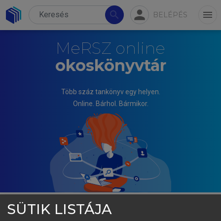
person
search
menu
BELÉPÉS
MeRSZ online
okoskönyvtár
Több száz tankönyv egy helyen.
Online. Bárhol. Bármikor.
SÜTIK LISTÁJA
KÓNYA JÓZSEF, M. NAGY NOÉMI