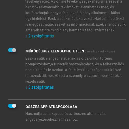
tevékenységét. Az online tevékenységek megismerésével a
hirdetők relevánsabb reklámokat jeleníthetnek meg, és
korlátozhatják, hogy a felhasználó hány alkalommal láthat
egy hirdetést. Ezek a sütik más szervezetekkel és hirdetőkkel
is megoszthatják ezeket az információkat. Ezek állandó sütik,
amelyek szinte mindig egy harmadik féltől származnak.
↓
2
szolgáltatás
MŰKÖDÉSHEZ ELENGEDHETETLEN
(mindig szükséges)
Ezek a sütik elengedhetetlenek az oldalunkon történő
böngészéshez,a funkciók használatához, és a felhasználók
nem tilthatják le azokat. A feltétlenül szükséges sütik közé
tartoznak többek között a személyre szabott beállításokat
TARTALOMJEGYZÉK
kezelő sütik.
↓
3
szolgáltatás
Nukleáris és radiokémia
Impresszum
ÖSSZES APP ÁTKAPCSOLÁSA
Előszó a magyar kiadáshoz
Használja ezt a kapcsolót az összes alkalmazás
engedélyezéséhez/letiltásához.
chevron_right
1. Bevezetés
chevron_right
2. Alapfogalmak