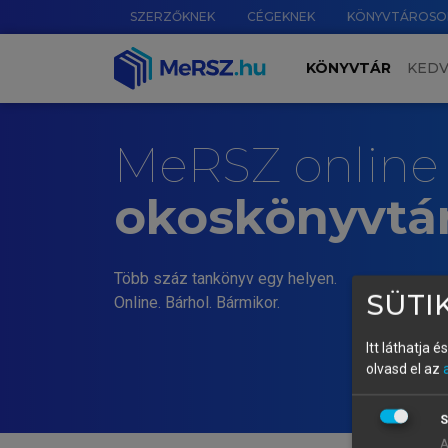
SZERZŐKNEK
CÉGEKNEK
KÖNYVTÁROSO
KÖNYVTÁR
KED
MeRSZ online
okoskönyvtá
Több száz tankönyv egy helyen.
SÜTIK
Online. Bárhol. Bármikor.
Itt láthatja 
olvasd el az
S
A