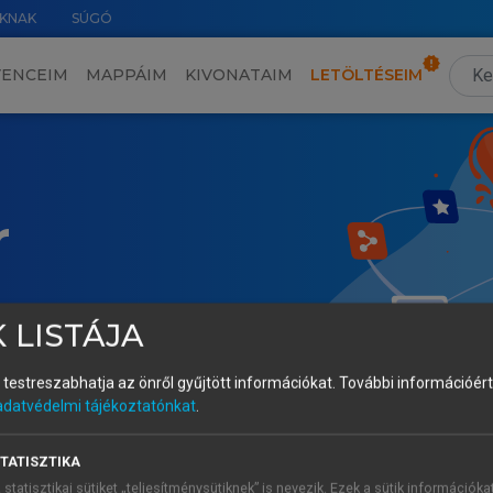
KNAK
SÚGÓ
VENCEIM
MAPPÁIM
KIVONATAIM
LETÖLTÉSEIM
r
 LISTÁJA
és testreszabhatja az önről gyűjtött információkat.
További információért 
adatvédelmi tájékoztatónkat
.
TATISZTIKA
 statisztikai sütiket „teljesítménysütiknek” is nevezik. Ezek a sütik információka