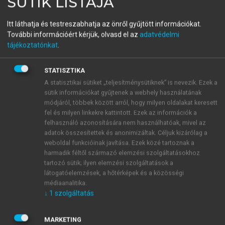
SÜTIK LISTÁJA
A biotechnológia etikai
Itt láthatja és testreszabhatja az önről gyűjtött információkat.
kérdései
További információért kérjük, olvasd el az
adatvédelmi
tájékoztatónkat
.
menu_book
OLVASÁS
STATISZTIKA
A statisztikai sütiket „teljesítménysütiknek” is nevezik. Ezek a
sütik információkat gyűjtenek a webhely használatának
módjáról, többek között arról, hogy milyen oldalakat keresett
fel és milyen linkekre kattintott. Ezek az információk a
A terméshozam közvetlen
felhasználó azonosítására nem használhatóak, mivel az
növelése
adatok összesítettek és anonimizáltak. Céljuk kizárólag a
weboldal funkcióinak javítása. Ezek közé tartoznak a
A terméshozam nem csak közvetve, a növények
harmadik féltől származó elemzési szolgáltatásokhoz
ellenállóképességének javításával növelhető. Ez a cél
tartozó sütik; ilyen elemzési szolgáltatások a
ugyanis más élettani folyamatok genetikai
látogatóelemzések, a hőtérképek és a közösségi
módosításával közvetlenül is elérhető: a szénhidrátés
médiaanalitika.
↓
1
szolgáltatás
a nitrogén-anyagcsere az egyik, a növekedés és a
fejlődés befolyásolása pedig a másik olyan lehetőség,
mellyel a terméshozam közvetlenül növelhető.
MARKETING