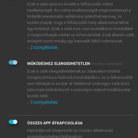
Mindkét területen intenzív kutatómunka folyik jobb
Ezek a sütik nyomon követik a felhasználó online
tevékenységét. Az online tevékenységek megismerésével a
terméshozamú GM növények létrehozása érdekében.
hirdetők relevánsabb reklámokat jeleníthetnek meg, és
korlátozhatják, hogy a felhasználó hány alkalommal láthat
egy hirdetést. Ezek a sütik más szervezetekkel és hirdetőkkel
is megoszthatják ezeket az információkat. Ezek állandó sütik,
amelyek szinte mindig egy harmadik féltől származnak.
↓
2
szolgáltatás
MŰKÖDÉSHEZ ELENGEDHETETLEN
(mindig szükséges)
Ezek a sütik elengedhetetlenek az oldalunkon történő
böngészéshez,a funkciók használatához, és a felhasználók
nem tilthatják le azokat. A feltétlenül szükséges sütik közé
tartoznak többek között a személyre szabott beállításokat
kezelő sütik.
↓
3
szolgáltatás
ÖSSZES APP ÁTKAPCSOLÁSA
Használja ezt a kapcsolót az összes alkalmazás
engedélyezéséhez/letiltásához.