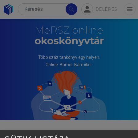
person
search
menu
BELÉPÉS
MeRSZ online
okoskönyvtár
Több száz tankönyv egy helyen.
Online. Bárhol. Bármikor.
KOVÁCS JÓZSEF (SZERK.)