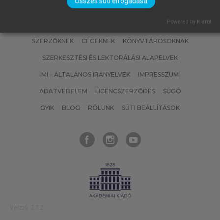
Összes süti elfogadása
Powered by Klaro!
SZERZŐKNEK
CÉGEKNEK
KÖNYVTÁROSOKNAK
SZERKESZTÉSI ÉS LEKTORÁLÁSI ALAPELVEK
MI – ÁLTALÁNOS IRÁNYELVEK
IMPRESSZUM
ADATVÉDELEM
LICENCSZERZŐDÉS
SÚGÓ
GYIK
BLOG
RÓLUNK
SÜTI BEÁLLÍTÁSOK
Verzió: 2.7.2