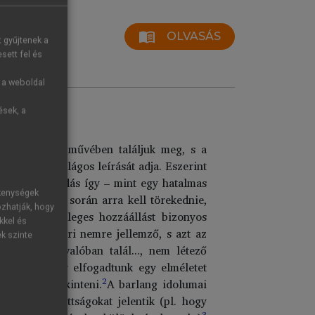
menu_book
OLVASÁS
t gyűjtenek a
sett fel és
g a weboldal
ések, a
rganum című művében találjuk meg, s a
dszer első világos leírását adja. Eszerint
zőnek, s a tudás így – mint egy hatalmas
ékenységek
 megfigyelés során arra kell törekednie,
ozhatják, hogy
ághoz való semleges hozzáállást bizonyos
kkel és
z egész emberi nemre jellemző, s azt az
ek szinte
t amilyent valóban talál..., nem létező
gy ha egyszer elfogadtunk egy elméletet
2
ételeknek tekinteni.
A barlang idolumai
i korlátozottságokat jelentik (pl. hogy
3