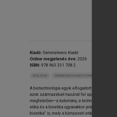
Kiadó:
Semmelweis Kiadó
chevron_right
Online megjelenés éve:
2026
chevron_right
ISBN:
978 963 331 708 2
BIOLÓGIA
SEMMELWEIS KIADÓ KÖNYVEI
chevron_right
chevron_right
A biotechnológia egyik elfogadott meghatározás
chevron_right
azok származékait használ fel speciális céloka
megfelelően—a tudomány, a technológia és ezek 
chevron_right
etika és a bioetika ugyanakkor jelentős átfedé
chevron_right
2.
bioetika” is, mely a környezeti etikát is magába