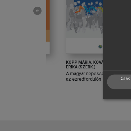
arrow_circle_left
A (SZERK.)
KOPP MÁRIA, KOVÁCS MÓNIKA
K
ERIKA (SZERK.)
B
A magyar népesség életminősége
Á
az ezredfordulón
Csak 