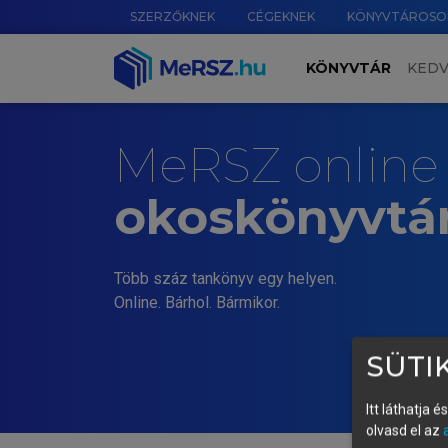
SZERZŐKNEK
CÉGEKNEK
KÖNYVTÁROSO
KÖNYVTÁR
KED
MeRSZ online
okoskönyvtá
Több száz tankönyv egy helyen.
Online. Bárhol. Bármikor.
SÜTIK
Itt láthatja 
olvasd el az