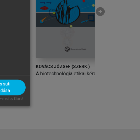
arrow_circle_right
KOVÁCS JÓZSEF (SZERK.)
KOVÁCS JÓZSEF (
A biotechnológia etikai kérdései
A biotechnológia 
 süti
adása
ered by Klaro!