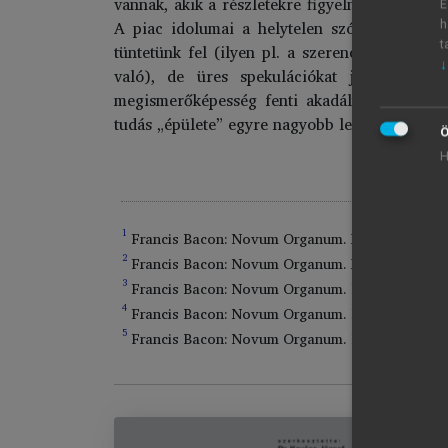
vannak, akik a részletekre figyelnek, míg más
E
A piac idolumai a helytelen szóhasználatot 
h
t
tüntetünk fel (ilyen pl. a szerencse, az első 
↓
való), de üres spekulációkat jelentik, me
megismerőképesség fenti akadályait kiküszöb
tudás „épülete” egyre nagyobb lesz. Így ismer
Ö
H
1
Francis Bacon: Novum Organum. XLV.
2
Francis Bacon: Novum Organum. XLVI.
3
Francis Bacon: Novum Organum. LVII.
4
Francis Bacon: Novum Organum. LX.
5
Francis Bacon: Novum Organum. LXII.