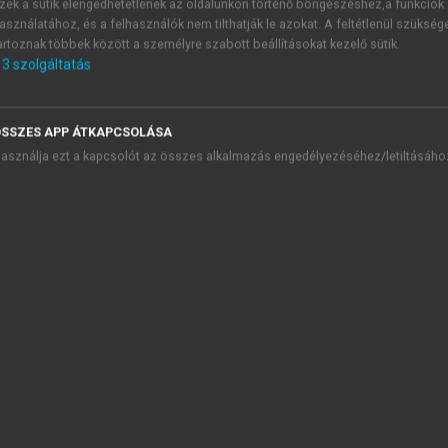
ok inkább az egészre, vannak, akik a hasonlóságokat veszik in
zek a sütik elengedhetetlenek az oldalunkon történő böngészéshez,a funkciók
jelentik. Ilyenkor vagy létező dolgokról homályosan beszél
asználatához, és a felhasználók nem tilthatják le azokat. A feltétlenül szükség
4
artoznak többek között a személyre szabott beállításokat kezelő sütik.
mozgató stb.)
Végül a színház idolumai azokat a tetszetős 
3
szolgáltatás
lyek általánosan elterjedtek a tudományban és a filozófiá
ölve, s így antropomorfizmusoktól megtisztított ismereteket
eteink folyamatosan nőnek, a tudomány egyenletesen halad elő
SSZES APP ÁTKAPCSOLÁSA
asználja ezt a kapcsolót az összes alkalmazás engedélyezéséhez/letiltásáho
TARTALOMJEGYZÉK