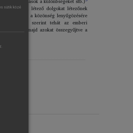
kább észre, mások a különbségeket stb.)
ünk, vagy nem létező dolgokat létezőnek
es sütik közé
(a színházba , a közönség lenyűgözésére
5
ban.
Bacon szerint tehát az emberi
 létrehozva, majd azokat összegyűjtve a
re.
z.