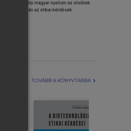
EMZETKÖZI ÉS HAZAI JOGI-ETIKAI
ika tankönyv—mely magyar nyelven az elsőnek
ia oktatás során az etikai kérdések
TÁSÁNAK ETIKAI KÉRDÉSEI
ÉSEI
chevron_right
TOVÁBB A KÖNYVTÁRBA