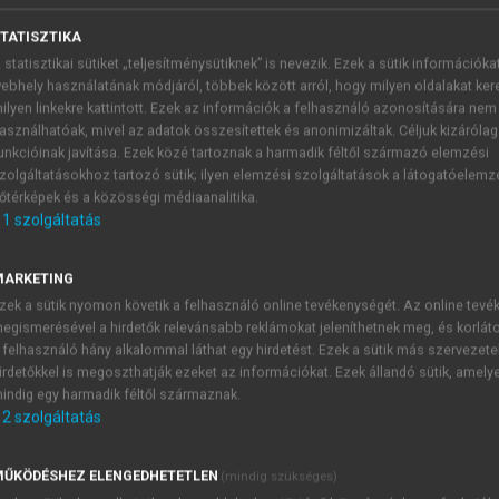
TATISZTIKA
 statisztikai sütiket „teljesítménysütiknek” is nevezik. Ezek a sütik információka
kérdései
ebhely használatának módjáról, többek között arról, hogy milyen oldalakat kere
ilyen linkekre kattintott. Ezek az információk a felhasználó azonosítására nem
asználhatóak, mivel az adatok összesítettek és anonimizáltak. Céljuk kizáróla
unkcióinak javítása. Ezek közé tartoznak a harmadik féltől származó elemzési
zolgáltatásokhoz tartozó sütik; ilyen elemzési szolgáltatások a látogatóelemz
lfogása
őtérképek és a közösségi médiaanalitika.
1
szolgáltatás
 első leírását Francis Bacon 1620-ban megjelent Novum O
zert tekinti
a tudományos
módszernek. Bacon itt az induktív mó
MARKETING
eneráció az általa felhalmozott ismereteket átadja a követke
zek a sütik nyomon követik a felhasználó online tevékenységét. Az online tev
egyűjtött tudás pedig mintegy egymásra rakódik. A tudósnak a
egismerésével a hirdetők relevánsabb reklámokat jeleníthetnek meg, és korlát
ntesen, semlegesen, objektíven közelítsen a világhoz. A vil
 felhasználó hány alkalommal láthat egy hirdetést. Ezek a sütik más szervezete
 négy ilyen idolumot ír le. A törzs idoluma Bacon szerint a
irdetőkkel is megoszthatják ezeket az információkat. Ezek állandó sütik, amely
yobb rendet és egyenletességet tételez fel a dolgokban, min
indig egy harmadik féltől származnak.
1
2
szolgáltatás
kat vél felfedezni mindenütt”
Ide sorolja Bacon azt is, ho
nket cáfoló ellenpéldákat figyelmen kívül hagyni, azokat kiv
er jelleméből, neveltetéséből, alkatából fakadó megismerés
ŰKÖDÉSHEZ ELENGEDHETETLEN
(mindig szükséges)