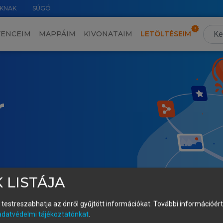
KNAK
SÚGÓ
VENCEIM
MAPPÁIM
KIVONATAIM
LETÖLTÉSEIM
r
 LISTÁJA
és testreszabhatja az önről gyűjtött információkat.
További információért 
adatvédelmi tájékoztatónkat
.