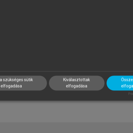
RISKA GYÖRGY, LŐW PÉTER
SÓTONYI PÉTER (SZERK.)
iológia érettségire felkészítő -
Orvosi felelősség
llati szervezetek
a szükséges sütik
Kiválasztottak
Összes
elfogadása
elfogadása
elfog
Pow