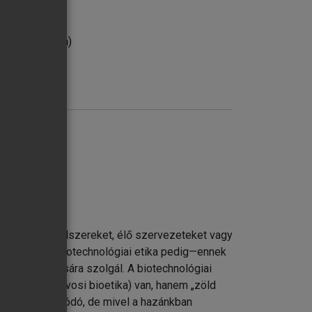
nzurabilitása)
k az oka
 biológiai rendszereket, élő szervezeteket vagy
matlanság kérdései
sítására.” A biotechnológiai etika pedig—ennek
kus tárgyalására szolgál. A biotechnológiai
gyományos (orvosi bioetika) van, hanem „zöld
át a határ elmosódó, de mivel a hazánkban