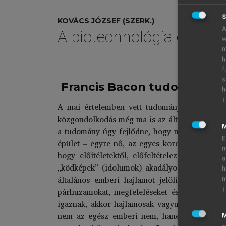
S
KOVÁCS JÓZSEF (SZERK.)
A
A biotechnológia etikai 
w
m
h
f
s
Francis Bacon tudományfe
h
↓
A mai értelemben vett tudományos módszer
közgondolkodás még ma is az általa leírt móds
a tudomány úgy fejlődne, hogy minden egyes g
E
épület – egyre nő, az egyes korok által össz
m
hogy előítéletektől, előfeltételezésektől me
a
„ködképek” (idolumok) akadályozzák, s Bacon
h
általános emberi hajlamot jelöli, hogy „nag
m
↓
párhuzamokat, megfeleléseket és vonatkozáso
igaznak, akkor hajlamosak vagyunk az elméletü
nem az egész emberi nem, hanem az egyes emb
M