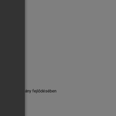
ban és a tudomány fejlődésében
fikáció?