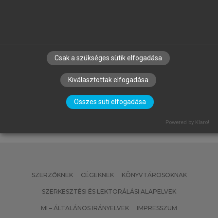
KOPP MÁRIA, KOVÁCS MÓNIKA ERIKA
Csak a szükséges sütik elfogadása
(SZERK.)
A magyar népesség életminősége
Kiválasztottak elfogadása
az ezredfordulón
Összes süti elfogadása
Powered by Klaro!
SZERZŐKNEK
CÉGEKNEK
KÖNYVTÁROSOKNAK
SZERKESZTÉSI ÉS LEKTORÁLÁSI ALAPELVEK
MI – ÁLTALÁNOS IRÁNYELVEK
IMPRESSZUM