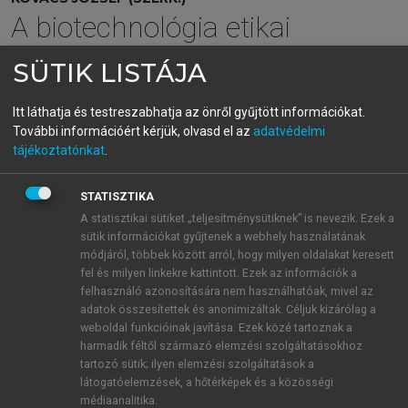
A biotechnológia etikai
kérdései
SÜTIK LISTÁJA
Itt láthatja és testreszabhatja az önről gyűjtött információkat.
menu_book
OLVASÁS
További információért kérjük, olvasd el az
adatvédelmi
tájékoztatónkat
.
STATISZTIKA
Szómagyarázat
A statisztikai sütiket „teljesítménysütiknek” is nevezik. Ezek a
sütik információkat gyűjtenek a webhely használatának
Csírasejtes génterápia:
Az ivarsejteken (petesejt,
módjáról, többek között arról, hogy milyen oldalakat keresett
spermium), a megtermékenyített petesejten vagy
fel és milyen linkekre kattintott. Ezek az információk a
felhasználó azonosítására nem használhatóak, mivel az
ennek későbbi osztódási formáján végzett
adatok összesítettek és anonimizáltak. Céljuk kizárólag a
beavatkozás; a beavatkozás következtében
weboldal funkcióinak javítása. Ezek közé tartoznak a
létrejövő változás elvileg a kezelt személy
harmadik féltől származó elemzési szolgáltatásokhoz
leszármazottjainak genetikai állományát is érinti.
tartozó sütik; ilyen elemzési szolgáltatások a
Érdemes megkülönböztetni a sejtmag DNS-én
látogatóelemzések, a hőtérképek és a közösségi
médiaanalitika.
(nDNS) és a sejt citoplazmájában található