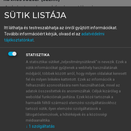
A biotechnológia etikai
SÜTIK LISTÁJA
kérdései
Itt láthatja és testreszabhatja az önről gyűjtött információkat.
További információért kérjük, olvasd el az
adatvédelmi
menu_book
tájékoztatónkat
.
OLVASÁS
STATISZTIKA
A statisztikai sütiket „teljesítménysütiknek” is nevezik. Ezek a
sütik információkat gyűjtenek a webhely használatának
9. FEJEZET – AZ EMBEREN
módjáról, többek között arról, hogy milyen oldalakat keresett
VÉGZETT KUTATÁS ETIKAI
fel és milyen linkekre kattintott. Ezek az információk a
felhasználó azonosítására nem használhatóak, mivel az
1
2
3
KÉRDÉSEI
adatok összesítettek és anonimizáltak. Céljuk kizárólag a
weboldal funkcióinak javítása. Ezek közé tartoznak a
harmadik féltől származó elemzési szolgáltatásokhoz
(Dr. Kovács József)
tartozó sütik; ilyen elemzési szolgáltatások a
látogatóelemzések, a hőtérképek és a közösségi
médiaanalitika.
↓
1
szolgáltatás