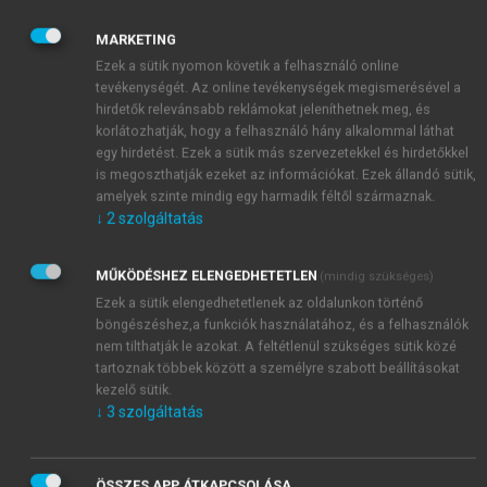
1
E fejezet két részlete már megjelent a következő
MARKETING
könyvfejezetben, illetve folyóiratcikkben: Dr. Kovács
Ezek a sütik nyomon követik a felhasználó online
József (2012): Az emberen végzett kutatás etikai
tevékenységét. Az online tevékenységek megismerésével a
kérdései. In: Törő Klára – Sótonyi Péter (szerk.)
hirdetők relevánsabb reklámokat jeleníthetnek meg, és
(2012): Az orvostudományi kutatások etikai
korlátozhatják, hogy a felhasználó hány alkalommal láthat
vonatkozásai.: BME oktatási jegyzet az Egészségügyi
egy hirdetést. Ezek a sütik más szervezetekkel és hirdetőkkel
mérnök mesterképzés hallgatói számára. Budapest:
is megoszthatják ezeket az információkat. Ezek állandó sütik,
amelyek szinte mindig egy harmadik féltől származnak.
BME Printer Kft. (3–192) (p. 105–138) (egyetemi
↓
2
szolgáltatás
jegyzet) ISBN: 978-963-313-044-5; Azonosító:
VIEVM-300 és Dr. Kovács József: Az emberen végzett
kutatás és szabályozásának története etikai
MŰKÖDÉSHEZ ELENGEDHETETLEN
(mindig szükséges)
szemszögből. Lege Artis Medicinae (LAM) 22. évf. 3.
Ezek a sütik elengedhetetlenek az oldalunkon történő
szám. 2012. március (p. 226–231) (LAM
böngészéshez,a funkciók használatához, és a felhasználók
nem tilthatják le azokat. A feltétlenül szükséges sütik közé
2012;22(3):226–231
tartoznak többek között a személyre szabott beállításokat
2
Az emberen való kutatás etikai kérdéseivel kiterjedten
kezelő sütik.
foglalkoztam a következő könyvemben: Dr. Kovács
↓
3
szolgáltatás
József (2007): Bioetikai kérdések a pszichiátriában és
a pszichoterápiában. Budapest: Medicina könyvkiadó
(9. fejezet: A pszichiátriai, magatartástudományi
ÖSSZES APP ÁTKAPCSOLÁSA