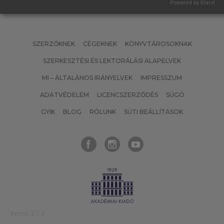
Powered by Klaro!
SZERZŐKNEK
CÉGEKNEK
KÖNYVTÁROSOKNAK
SZERKESZTÉSI ÉS LEKTORÁLÁSI ALAPELVEK
MI – ÁLTALÁNOS IRÁNYELVEK
IMPRESSZUM
ADATVÉDELEM
LICENCSZERZŐDÉS
SÚGÓ
GYIK
BLOG
RÓLUNK
SÜTI BEÁLLÍTÁSOK
Verzió: 2.7.2