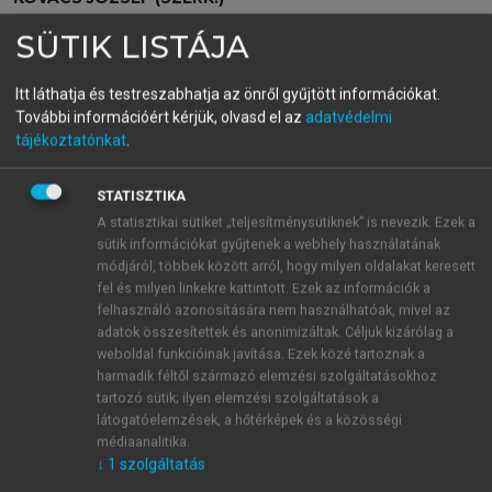
A biotechnológia etikai
SÜTIK LISTÁJA
kérdései
Itt láthatja és testreszabhatja az önről gyűjtött információkat.
További információért kérjük, olvasd el az
adatvédelmi
tájékoztatónkat
.
menu_book
OLVASÁS
STATISZTIKA
A statisztikai sütiket „teljesítménysütiknek” is nevezik. Ezek a
sütik információkat gyűjtenek a webhely használatának
A hatóságok és lakosság
módjáról, többek között arról, hogy milyen oldalakat keresett
közötti kommunikáció két
fel és milyen linkekre kattintott. Ezek az információk a
felhasználó azonosítására nem használhatóak, mivel az
modellje
adatok összesítettek és anonimizáltak. Céljuk kizárólag a
weboldal funkcióinak javítása. Ezek közé tartoznak a
Hagyományosan, még demokratikus társadalmakban
harmadik féltől származó elemzési szolgáltatásokhoz
is a hatóságok és az állampolgárok közötti
tartozó sütik; ilyen elemzési szolgáltatások a
kommunikáció egyoldalú, felülről lefelé történik. Ezt
látogatóelemzések, a hőtérképek és a közösségi
médiaanalitika.
szokták DHV modellnek nevezni, melynek sorrendje:
↓
1
szolgáltatás
Döntsd el! – Hirdesd ki! – Védd meg!