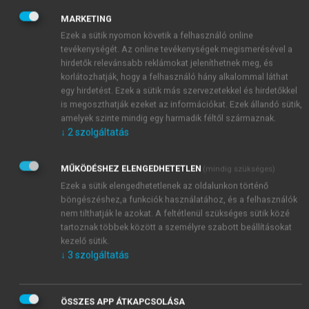
A modernebb – és demokratikusabb –
MARKETING
megközelítés a döntéshozók és az állampolgárok
Ezek a sütik nyomon követik a felhasználó online
közötti kétirányú kommunikációt, vagyis dialógust
tevékenységét. Az online tevékenységek megismerésével a
jelent. Ez a tanácskozó (deliberatív) demokrácia
hirdetők relevánsabb reklámokat jeleníthetnek meg, és
modellje, amikor az érintetteket olyan korán vonják
korlátozhatják, hogy a felhasználó hány alkalommal láthat
be a döntéshozatali folyamatba, amilyen korán csak
egy hirdetést. Ezek a sütik más szervezetekkel és hirdetőkkel
lehetséges, s a vélemények és az információk lehető
is megoszthatják ezeket az információkat. Ezek állandó sütik,
amelyek szinte mindig egy harmadik féltől származnak.
legszélesebb spektrumát használják fel. A fent
↓
2
szolgáltatás
említett DHV modellel szemben ezt TÉM modellnek
1
nevezik: Találkozz! – Értsd meg! – Módosíts!
MŰKÖDÉSHEZ ELENGEDHETETLEN
(mindig szükséges)
Ezek a sütik elengedhetetlenek az oldalunkon történő
böngészéshez,a funkciók használatához, és a felhasználók
nem tilthatják le azokat. A feltétlenül szükséges sütik közé
tartoznak többek között a személyre szabott beállításokat
1
Deborah Oughton (2005): The Promises and Pitfalls of
kezelő sütik.
Participation In: Laurens Landeweerd – Louis-Marie
↓
3
szolgáltatás
Houdebine – Ruud Termeulen (2005) (eds):
BioTechnology-Ethics. An Introduction. Firenze:
Angelo PonteCorboli Editore (p. 307))
ÖSSZES APP ÁTKAPCSOLÁSA