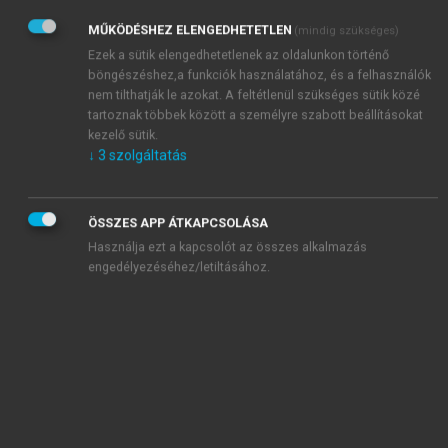
MŰKÖDÉSHEZ ELENGEDHETETLEN
(mindig szükséges)
Ezek a sütik elengedhetetlenek az oldalunkon történő
böngészéshez,a funkciók használatához, és a felhasználók
1.6. ábra.
Hiperkeratotikus lézió a szájnyálkahártyán
nem tilthatják le azokat. A feltétlenül szükséges sütik közé
tartoznak többek között a személyre szabott beállításokat
kezelő sütik.
↓
3
szolgáltatás
ÖSSZES APP ÁTKAPCSOLÁSA
Használja ezt a kapcsolót az összes alkalmazás
engedélyezéséhez/letiltásához.