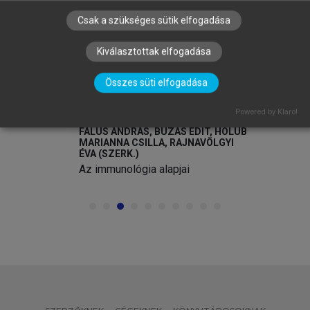
arrow_circle_left
arrow_circle_right
Csak a szükséges sütik elfogadása
Kiválasztottak elfogadása
Összes süti elfogadása
Powered by Klaro!
FALUS ANDRÁS, BUZÁS EDIT, HOLUB
MARIANNA CSILLA, RAJNAVÖLGYI
ÉVA (SZERK.)
Az immunológia alapjai