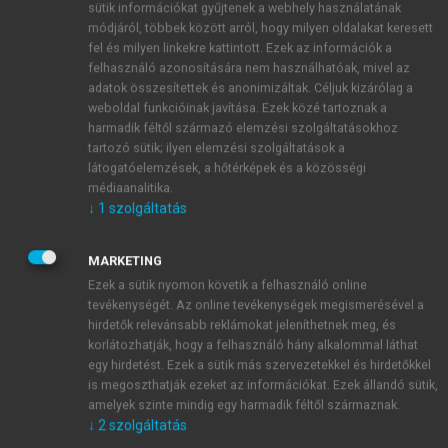
sütik információkat gyűjtenek a webhely használatának
pl. atrophia esetén
(
1.7. ábra
)
, aminek az eredménye
módjáról, többek között arról, hogy milyen oldalakat keresett
inkomplett keratinizáció. Ekkor már kis trauma
fel és milyen linkekre kattintott. Ezek az információk a
hatására is sérül a hám, és fekély (erózió) alakul ki.
felhasználó azonosítására nem használhatóak, mivel az
Számos erózióval járó betegség alakul ki ilyen
adatok összesítettek és anonimizáltak. Céljuk kizárólag a
módon. A szájnyálkahártya-hólyag két úton jelenhet
weboldal funkcióinak javítása. Ezek közé tartoznak a
harmadik féltől származó elemzési szolgáltatásokhoz
meg: a sejtek közötti kapcsolat degenerációja miatt a
tartozó sütik; ilyen elemzési szolgáltatások a
str. spinosumban, vagy a hám elválik az alatta lévő
látogatóelemzések, a hőtérképek és a közösségi
kötőszövettől (corium) és bulla alakul ki
(
1.8. ábra
)
.
médiaanalitika.
↓
1
szolgáltatás
MARKETING
Ezek a sütik nyomon követik a felhasználó online
tevékenységét. Az online tevékenységek megismerésével a
hirdetők relevánsabb reklámokat jeleníthetnek meg, és
korlátozhatják, hogy a felhasználó hány alkalommal láthat
egy hirdetést. Ezek a sütik más szervezetekkel és hirdetőkkel
is megoszthatják ezeket az információkat. Ezek állandó sütik,
amelyek szinte mindig egy harmadik féltől származnak.
↓
2
szolgáltatás