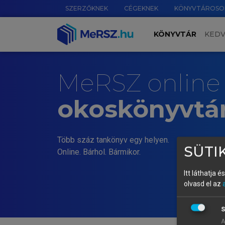
SZERZŐKNEK
CÉGEKNEK
KÖNYVTÁROSO
KÖNYVTÁR
KED
MeRSZ online
okoskönyvtá
Több száz tankönyv egy helyen.
SÜTIK
Online. Bárhol. Bármikor.
Itt láthatja 
olvasd el az
S
A