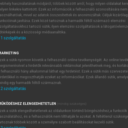
ebhely használatának módjáról, többek között arról, hogy milyen oldalakat kere
ilyen linkekre kattintott. Ezek az információk a felhasználó azonosítására nem
asználhatóak, mivel az adatok összesítettek és anonimizáltak. Céljuk kizáróla
unkcióinak javítása. Ezek közé tartoznak a harmadik féltől származó elemzési
zolgáltatásokhoz tartozó sütik; ilyen elemzési szolgáltatások a látogatóelemz
őtérképek és a közösségi médiaanalitika.
1
szolgáltatás
ségek
MARKETING
zek a sütik nyomon követik a felhasználó online tevékenységét. Az online tev
egismerésével a hirdetők relevánsabb reklámokat jeleníthetnek meg, és korlát
 felhasználó hány alkalommal láthat egy hirdetést. Ezek a sütik más szervezete
TARTALOMJEGYZÉK
irdetőkkel is megoszthatják ezeket az információkat. Ezek állandó sütik, amely
indig egy harmadik féltől származnak.
2
szolgáltatás
ális medicina
presszum
ŰKÖDÉSHEZ ELENGEDHETETLEN
(mindig szükséges)
őszó
zek a sütik elengedhetetlenek az oldalunkon történő böngészéshez,a funkciók
 A szájnyálkahártya
asználatához, és a felhasználók nem tilthatják le azokat. A feltétlenül szükség
 Az orális medicina irányelvei: a betegek értékelése és vizsgálat
artoznak többek között a személyre szabott beállításokat kezelő sütik.