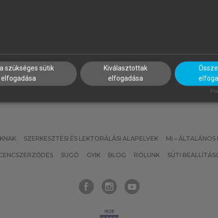
ALUS ANDRÁS, BUZÁS EDIT,
SZÉKÁCS BÉLA (SZERK.)
OLUB MARIANNA CSILLA,
Geriátria
AJNAVÖLGYI ÉVA (SZERK.)
z immunológia alapjai
a szükséges sütik
Kiválasztottak
Összes
elfogadása
elfogadása
elfog
Pow
KNAK
SZERKESZTÉSI ÉS LEKTORÁLÁSI ALAPELVEK
MI – ÁLTALÁNOS
ICENCSZERZŐDÉS
SÚGÓ
GYIK
BLOG
RÓLUNK
SÜTI BEÁLLÍTÁS