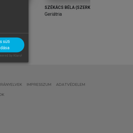
SZÉKÁCS BÉLA (SZERK.)
SZATMÁRI ZOLTÁN
Geriátria
Sport, életmód, 
 süti
adása
ered by Klaro!
 IRÁNYELVEK
IMPRESSZUM
ADATVÉDELEM
OK