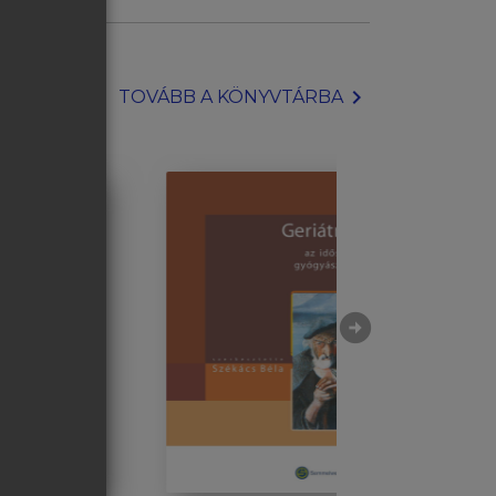
chevron_right
TOVÁBB A KÖNYVTÁRBA
arrow_circle_right