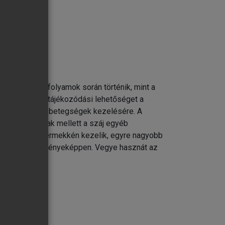
te korábbi évfolyamok során történik, mint a
vatkozva adhat tájékozódási lehetőséget a
állítására és a betegségek kezelésére. A
aira és a fogak mellett a száj egyéb
ssé mostohagyermekkén kezelik, egyre nagyobb
egtartása eredményeképpen. Vegye hasznát az