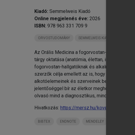
chevron_right
13
chevron_right
14
Kiadó:
Semmelweis Kiadó
chevron_right
15
Online megjelenés éve:
2026
chevron_right
16
ISBN:
978 963 331 709 9
chevron_right
17
ORVOSTUDOMÁNY
SEMMELWEIS KIADÓ KÖNYVEI
chevron_right
18
chevron_right
19
Az Orális Medicina a fogorvostan-hallgatók szám
chevron_right
20
tárgy oktatása (anatómia, élettan, immunológia)
fogorvostan-hallgatóknak és alkalmanként a fog
szerzők célja emellett az is, hogy bizonyos táj
alkotóelemeinek és szerveinek betegségeivel k
jelentőséggel bír az életkor meghosszabbodás
olvasó mind a diagnosztikus, mind a terápiás mó
Hivatkozás:
https://mersz.hu/kovesi-oralis-med
BIBTEX
ENDNOTE
MENDELEY
ZOTERO