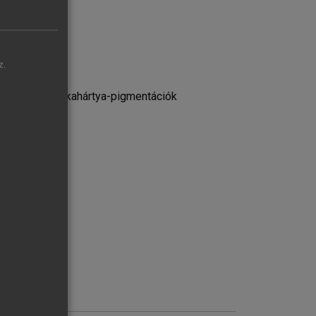
z.
léziók és nyálkahártya-pigmentációk