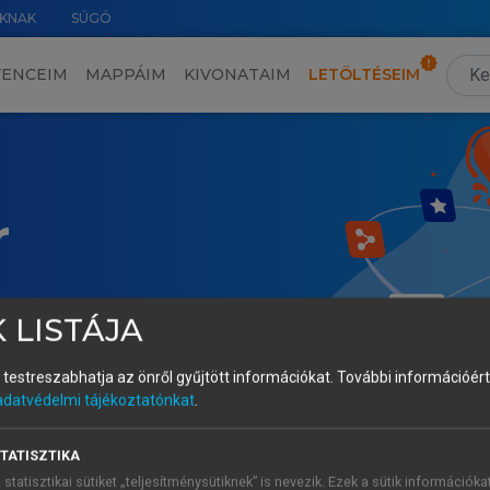
KNAK
SÚGÓ
VENCEIM
MAPPÁIM
KIVONATAIM
LETÖLTÉSEIM
r
 LISTÁJA
és testreszabhatja az önről gyűjtött információkat.
További információért 
adatvédelmi tájékoztatónkat
.
TATISZTIKA
 statisztikai sütiket „teljesítménysütiknek” is nevezik. Ezek a sütik információka