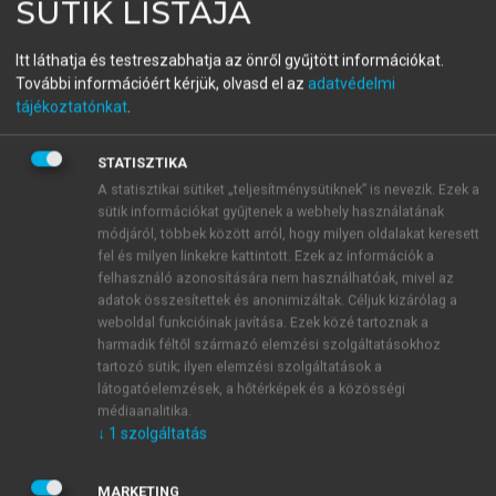
SÜTIK LISTÁJA
menu_book
OLVASÁS
Orális medicina
Itt láthatja és testreszabhatja az önről gyűjtött információkat.
További információért kérjük, olvasd el az
adatvédelmi
tájékoztatónkat
.
11.2.2.4. Gyógyszer okozta
STATISZTIKA
pemphigus
A statisztikai sütiket „teljesítménysütiknek” is nevezik. Ezek a
Gyógyszer mellékhatásként is kifejlődhet a
sütik információkat gyűjtenek a webhely használatának
pemphigus vulgarisnak teljesen megfelelő bullosus
módjáról, többek között arról, hogy milyen oldalakat keresett
fel és milyen linkekre kattintott. Ezek az információk a
lézió, mind bőr, mint szájnyálkahártya tünetekkel.
felhasználó azonosítására nem használhatóak, mivel az
Bizonyos kémiai szerkezetek tehetők felelőssé az
adatok összesítettek és anonimizáltak. Céljuk kizárólag a
immunfolyamatokért. A leggyakrabban szulfhidril-
weboldal funkcióinak javítása. Ezek közé tartoznak a
gyököt tartalmazó (tiolés SH-csoport) penicillamine
harmadik féltől származó elemzési szolgáltatásokhoz
és captopril, valamint az amidcsoportot tartalmazó
tartozó sütik; ilyen elemzési szolgáltatások a
látogatóelemzések, a hőtérképek és a közösségi
szerek (ACE-gátlók, diclophenac) léphetnek
médiaanalitika.
kapcsolatba a Dsg1, illetve Dsg3 fehérjével és
↓
1
szolgáltatás
okozhatnak immunrekaciót. Ez tehát nem valódi
autoimmun betegség, hanem abba a citotoxikus
MARKETING