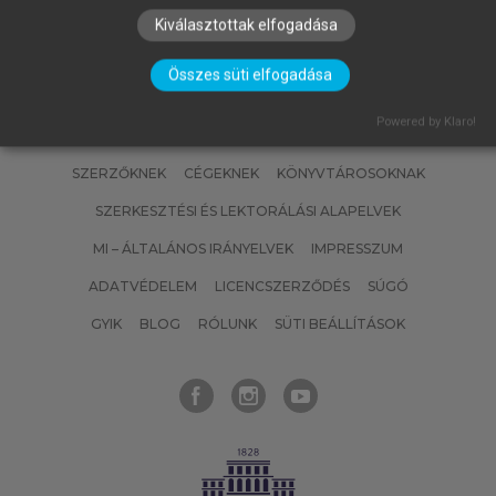
Kiválasztottak elfogadása
Összes süti elfogadása
Powered by Klaro!
SZERZŐKNEK
CÉGEKNEK
KÖNYVTÁROSOKNAK
SZERKESZTÉSI ÉS LEKTORÁLÁSI ALAPELVEK
MI – ÁLTALÁNOS IRÁNYELVEK
IMPRESSZUM
ADATVÉDELEM
LICENCSZERZŐDÉS
SÚGÓ
GYIK
BLOG
RÓLUNK
SÜTI BEÁLLÍTÁSOK