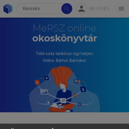
person
search
menu
BELÉPÉS
MeRSZ online
okoskönyvtár
Több száz tankönyv egy helyen.
Online. Bárhol. Bármikor.
KÖVESI GYÖRGY (SZERK.)