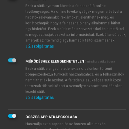
immunreakció csoportba sorolható, amelyben
Ezek a sütik nyomon követik a felhasználó online
bizonyos haptén molekulák kötődnek a sejtfelszínhez
tevékenységét. Az online tevékenységek megismerésével a
és okoznak akár thrombocytopeniát vagy
hirdetők relevánsabb reklámokat jeleníthetnek meg, és
agranulocytosist [lásd Kárpáti S. (szerk.)
korlátozhatják, hogy a felhasználó hány alkalommal láthat
Bőrgyógyászat és venerológia. Medicina]. A
egy hirdetést. Ezek a sütik más szervezetekkel és hirdetőkkel
prognózisuk jó, amennyiben sikerül a kiváltó
is megoszthatják ezeket az információkat. Ezek állandó sütik,
amelyek szinte mindig egy harmadik féltől származnak.
gyógyszert kimutatni és azonnal elhagyni. A
↓
2
szolgáltatás
gyógyszerelhagyása után a klinikai tünetek spontán
gyógyulnak.
MŰKÖDÉSHEZ ELENGEDHETETLEN
(mindig szükséges)
Ezek a sütik elengedhetetlenek az oldalunkon történő
böngészéshez,a funkciók használatához, és a felhasználók
nem tilthatják le azokat. A feltétlenül szükséges sütik közé
tartoznak többek között a személyre szabott beállításokat
kezelő sütik.
↓
3
szolgáltatás
ÖSSZES APP ÁTKAPCSOLÁSA
Használja ezt a kapcsolót az összes alkalmazás