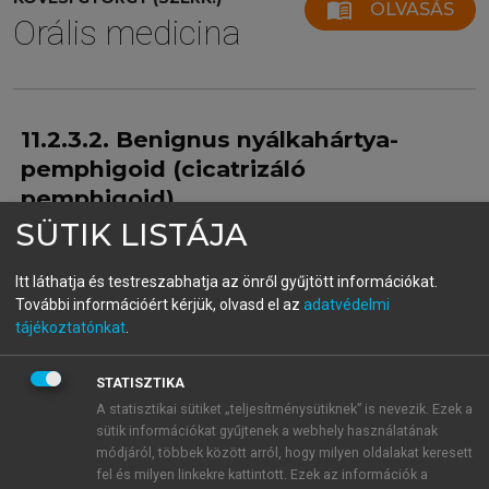
menu_book
OLVASÁS
Orális medicina
11.2.3.2. Benignus nyálkahártya-
pemphigoid (cicatrizáló
pemphigoid)
SÜTIK LISTÁJA
Nem gyakori, a 50 év feletti személyek betegsége.
Nőkben gyakoribb, a férfi-nő arány 2:1. Jellemzője a
Itt láthatja és testreszabhatja az önről gyűjtött információkat.
különböző nyálkahártyákon (szem, szájüreg,
További információért kérjük, olvasd el az
adatvédelmi
genitaliák, oesophagus, larynx) kialakuló
tájékoztatónkat
.
subepithelialis bullaképződés, amely heggel gyógyul.
Oka ismeretlen, de tény, hogy az autoantitest
STATISZTIKA
termelődés olyan keratinocyta összetevők ellen
A statisztikai sütiket „teljesítménysütiknek” is nevezik. Ezek a
irányul, amelyek a sejteket a bazális membránhoz
sütik információkat gyűjtenek a webhely használatának
kötik. Különböző autoantigén fehérjéket mutattak ki,
módjáról, többek között arról, hogy milyen oldalakat keresett
ezek között a bazális sejteket a bazális membránhoz
fel és milyen linkekre kattintott. Ezek az információk a