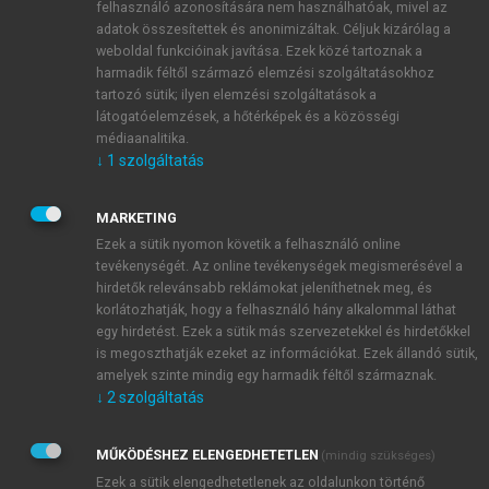
kötő transzmembrán protein – bullosus pemphigoid
felhasználó azonosítására nem használhatóak, mivel az
adatok összesítettek és anonimizáltak. Céljuk kizárólag a
antigén 2 (PBAg2) és különböző hemidesmosoma
weboldal funkcióinak javítása. Ezek közé tartoznak a
proteinek szerepelnek.
harmadik féltől származó elemzési szolgáltatásokhoz
tartozó sütik; ilyen elemzési szolgáltatások a
látogatóelemzések, a hőtérképek és a közösségi
médiaanalitika.
↓
1
szolgáltatás
MARKETING
Ezek a sütik nyomon követik a felhasználó online
tevékenységét. Az online tevékenységek megismerésével a
hirdetők relevánsabb reklámokat jeleníthetnek meg, és
korlátozhatják, hogy a felhasználó hány alkalommal láthat
egy hirdetést. Ezek a sütik más szervezetekkel és hirdetőkkel
is megoszthatják ezeket az információkat. Ezek állandó sütik,
amelyek szinte mindig egy harmadik féltől származnak.
↓
2
szolgáltatás
MŰKÖDÉSHEZ ELENGEDHETETLEN
(mindig szükséges)
Ezek a sütik elengedhetetlenek az oldalunkon történő