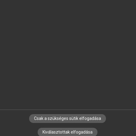
TOVÁBB A KÖNYVTÁRBA
chevron_right
TOVÁBB A KÖNYVTÁRBA
arrow_circle_left
arrow_circle_right
Csak a szükséges sütik elfogadása
Kiválasztottak elfogadása