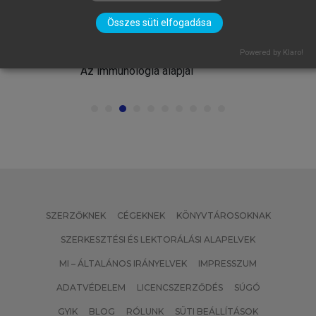
Összes süti elfogadása
FALUS ANDRÁS, BUZÁS EDIT, HOLUB
MARIANNA CSILLA, RAJNAVÖLGYI
Powered by Klaro!
ÉVA (SZERK.)
Az immunológia alapjai
SZERZŐKNEK
CÉGEKNEK
KÖNYVTÁROSOKNAK
SZERKESZTÉSI ÉS LEKTORÁLÁSI ALAPELVEK
MI – ÁLTALÁNOS IRÁNYELVEK
IMPRESSZUM
ADATVÉDELEM
LICENCSZERZŐDÉS
SÚGÓ
GYIK
BLOG
RÓLUNK
SÜTI BEÁLLÍTÁSOK