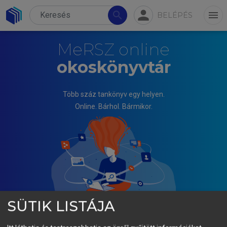
person
search
menu
BELÉPÉS
MeRSZ online
okoskönyvtár
Több száz tankönyv egy helyen.
Online. Bárhol. Bármikor.
SÜTIK LISTÁJA
KÖVESI GYÖRGY (SZERK.)