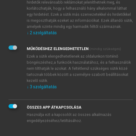
hirdetők relevánsabb reklámokat jeleníthetnek meg, és
korlátozhatják, hogy a felhasználó hány alkalommal láthat
egy hirdetést. Ezek a sütik más szervezetekkel és hirdetőkkel
is megoszthatják ezeket az információkat. Ezek állandó sütik,
amelyek szinte mindig egy harmadik féltől származnak.
↓
2
szolgáltatás
MŰKÖDÉSHEZ ELENGEDHETETLEN
(mindig szükséges)
Ezek a sütik elengedhetetlenek az oldalunkon történő
TARTALOMJEGYZÉK
böngészéshez,a funkciók használatához, és a felhasználók
nem tilthatják le azokat. A feltétlenül szükséges sütik közé
tartoznak többek között a személyre szabott beállításokat
kezelő sütik.
Orális medicina
↓
3
szolgáltatás
Impresszum
Előszó
chevron_right
1. A szájnyálkahártya
ÖSSZES APP ÁTKAPCSOLÁSA
chevron_right
2. Az orális medicina irányelvei: a betegek értékelése
Használja ezt a kapcsolót az összes alkalmazás
és vizsgálata
engedélyezéséhez/letiltásához.
chevron_right
3. Terápiás módszerek az orális medicinában
chevron_right
4. Az íny és szájnyálkahártya fertőző betegségei