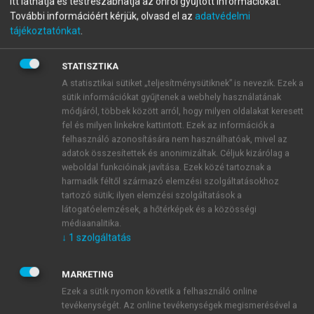
Itt láthatja és testreszabhatja az önről gyűjtött információkat.
menu_book
OLVASÁS
Orális medicina
További információért kérjük, olvasd el az
adatvédelmi
tájékoztatónkat
.
STATISZTIKA
A statisztikai sütiket „teljesítménysütiknek” is nevezik. Ezek a
12.4.5. Nyálmirigycysták
sütik információkat gyűjtenek a webhely használatának
módjáról, többek között arról, hogy milyen oldalakat keresett
fel és milyen linkekre kattintott. Ezek az információk a
felhasználó azonosítására nem használhatóak, mivel az
adatok összesítettek és anonimizáltak. Céljuk kizárólag a
weboldal funkcióinak javítása. Ezek közé tartoznak a
harmadik féltől származó elemzési szolgáltatásokhoz
tartozó sütik; ilyen elemzési szolgáltatások a
látogatóelemzések, a hőtérképek és a közösségi
médiaanalitika.
↓
1
szolgáltatás
MARKETING
Ezek a sütik nyomon követik a felhasználó online
tevékenységét. Az online tevékenységek megismerésével a