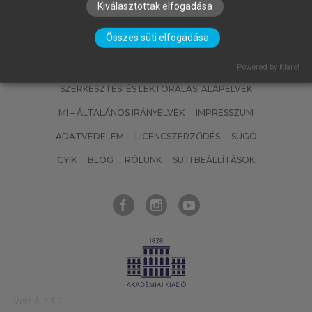
Kiválasztottak elfogadása
Összes süti elfogadása
SZERZŐKNEK
CÉGEKNEK
KÖNYVTÁROSOKNAK
Powered by Klaro!
SZERKESZTÉSI ÉS LEKTORÁLÁSI ALAPELVEK
MI – ÁLTALÁNOS IRÁNYELVEK
IMPRESSZUM
ADATVÉDELEM
LICENCSZERZŐDÉS
SÚGÓ
GYIK
BLOG
RÓLUNK
SÜTI BEÁLLÍTÁSOK
Verzió: 2.7.2