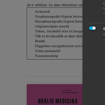
h
20.3. táblázat.
Az akut ellátásban szükséges eszkö
t
Arcmaszk
↓
Oropharyngealis légutat biztosító eszköz
Nasopharyngealis légutat biztosító eszköz
Oxigénterápiás maszk
Ö
Tubus, összkötő rész és henger az oxigén 
H
Tűk és fecskendők at akut ellátáshoz szüksé
Branül
Független energiaforrású szívó
Vérnyomásmérő
Fonendoszkóp
Or