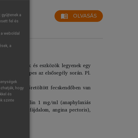
menu_book
t gyűjtenek a
OLVASÁS
sett fel és
g a weboldal
ések, a
es gyógyszerek és eszközök legyenek egy
ellátására képes az elsősegély során. Pl.
ékenységek
 van, ami előretöltött fecskendőben van
ozhatják, hogy
kkel és
ek szinte
során: adrenalin 1 mg/ml (anaphylaxiás
rát (mellkasi fájdalom, angina pectoris),