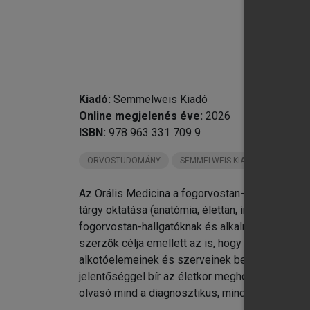
chevron_right
16
chevron_right
17
chevron_right
18
chevron_right
19
chevron_right
20
Kiadó:
Semmelweis Kiadó
Online megjelenés éve:
2026
ISBN:
978 963 331 709 9
ORVOSTUDOMÁNY
SEMMELWEIS KIADÓ KÖNYVEI
Az Orális Medicina a fogorvostan-hallgatók szám
tárgy oktatása (anatómia, élettan, immunológia)
fogorvostan-hallgatóknak és alkalmanként a fog
szerzők célja emellett az is, hogy bizonyos táj
alkotóelemeinek és szerveinek betegségeivel k
jelentőséggel bír az életkor meghosszabbodás
olvasó mind a diagnosztikus, mind a terápiás mó