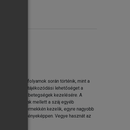
te korábbi évfolyamok során történik, mint a
vatkozva adhat tájékozódási lehetőséget a
állítására és a betegségek kezelésére. A
aira és a fogak mellett a száj egyéb
ssé mostohagyermekkén kezelik, egyre nagyobb
egtartása eredményeképpen. Vegye hasznát az