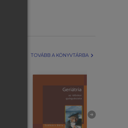
chevron_right
TOVÁBB A KÖNYVTÁRBA
arrow_circle_right