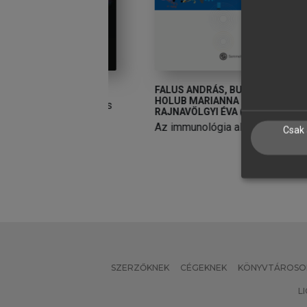
VÁN
FALUS ANDRÁS, BUZÁS EDIT,
F
HOLUB MARIANNA CSILLA,
H
 és funkcionális
RAJNAVÖLGYI ÉVA (SZERK.)
R
et
Az immunológia alapjai
A
Csak 
SZERZŐKNEK
CÉGEKNEK
KÖNYVTÁROSO
L