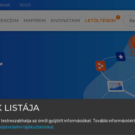
KNAK
SÚGÓ
VENCEIM
MAPPÁIM
KIVONATAIM
LETÖLTÉSEIM
r
 LISTÁJA
és testreszabhatja az önről gyűjtött információkat.
További információért 
adatvédelmi tájékoztatónkat
.