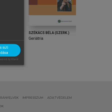
SZÉKÁCS BÉLA (SZERK.)
SZÉKÁCS BÉLA (S
Geriátria
Geriátria
 süti
adása
ered by Klaro!
 IRÁNYELVEK
IMPRESSZUM
ADATVÉDELEM
OK