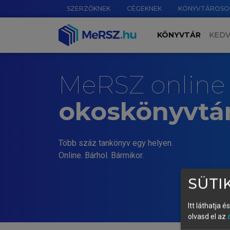
SZERZŐKNEK
CÉGEKNEK
KÖNYVTÁROSO
KÖNYVTÁR
KED
MeRSZ online
okoskönyvtá
Több száz tankönyv egy helyen.
Online. Bárhol. Bármikor.
SÜTIK
Itt láthatja 
olvasd el az