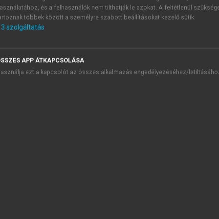
asználatához, és a felhasználók nem tilthatják le azokat. A feltétlenül szükség
zök
artoznak többek között a személyre szabott beállításokat kezelő sütik.
3
szolgáltatás
SSZES APP ÁTKAPCSOLÁSA
maszkhoz
asználja ezt a kapcsolót az összes alkalmazás engedélyezéséhez/letiltásáho
ges gyógyszerek beviteléhez
TARTALOMJEGYZÉK
ális medicina