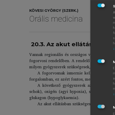
S
KÖVESI GYÖRGY (SZERK.)
A
Orális medicina
w
m
h
f
s
20.3. Az akut ellátás gyógy
h
↓
Vannak regionális és országos változatai az
fogorvosi rendelőben. A rendelő vezetőjének f
milyen gyógyszerek szükségesek, ha intravénás
E
A fogorvosnak ismernie kell az akut ell
m
forgalomban, ez azért fontos, mert így értékes 
a
h
A következő gyógyszerek azok, amelyekr
m
schok), oxigén (agyi hypoxia), salbutamol inh
↓
glukagon (hypoglykaemia).
Az akut ellátásban szükséges eszközöket 
M
E