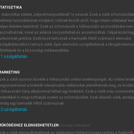
TATISZTIKA
 statisztikai sütiket „teljesítménysütiknek” is nevezik. Ezek a sütik információka
ebhely használatának módjáról, többek között arról, hogy milyen oldalakat kere
ilyen linkekre kattintott. Ezek az információk a felhasználó azonosítására nem
asználhatóak, mivel az adatok összesítettek és anonimizáltak. Céljuk kizáróla
unkcióinak javítása. Ezek közé tartoznak a harmadik féltől származó elemzési
zolgáltatásokhoz tartozó sütik; ilyen elemzési szolgáltatások a látogatóelemz
szerei és eszközei
őtérképek és a közösségi médiaanalitika.
1
szolgáltatás
oknak a kérdéseknek, hogy milyen az akut ellátásban szükség
eladata praxisának ismeretében megítélni, hogy milyen esetek 
MARKETING
 vagy általános anaesthesiában akar dolgozni.
zek a sütik nyomon követik a felhasználó online tevékenységét. Az online tev
átásban alkalmazható gyógyszereket. Számos olyan gyógyszer
egismerésével a hirdetők relevánsabb reklámokat jeleníthetnek meg, és korlát
időt lehet megtakarítani az akut ellátás során.
 felhasználó hány alkalommal láthat egy hirdetést. Ezek a sütik más szervezete
irdetőkkel is megoszthatják ezeket az információkat. Ezek állandó sütik, amely
e egy fogorvosi rendelőben szükség lehet az akut ellátás 
indig egy harmadik féltől származnak.
alator, béta-2-adrenerg antagonista (asthma), glicerin-trinit
2
szolgáltatás
a
20.3. táblázat
mutatja.
ŰKÖDÉSHEZ ELENGEDHETETLEN
(mindig szükséges)
zek a sütik elengedhetetlenek az oldalunkon történő böngészéshez,a funkciók