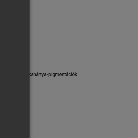
a
léziók és nyálkahártya-pigmentációk