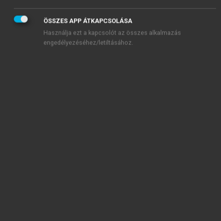
5.11. ábra.
Fogsor okozta gombás szájgyulladás
ÖSSZES APP ÁTKAPCSOLÁSA
Használja ezt a kapcsolót az összes alkalmazás
engedélyezéséhez/letiltásához.
A
Candida
okozta fogsor-stomatitis a szövetek
jelentős hyperaemiája ellenére ritkán fájdalmas, és
mivel egyértelműen a fogsor alatti területre
lokalizálódik gyakran akrilátfolyadék okozta
allergiás reakcióval tévesztik össze.
Kezelés. A diagnózishoz kenet vagy tenyésztés
elegendő, de kimetszés nem szükséges. Van két
kiegészítő tényező is (szöveti trauma és bakteriális
fertőzés), és ezeket a kezelésnél figyelembe kell
venni, hogy a tünetek gyorsan megszűnjenek.
Elsődleges fontosságú a fogsorhigiéné, valamint a
fogsor okozta trauma megszüntetése.
A fogsor nyálkahártyára felfekvő részén
alkalmazott helyi kezelés (Canesten oldat, Klion
kenőcs) szintén gyorsítja az állapot javulását. Sok