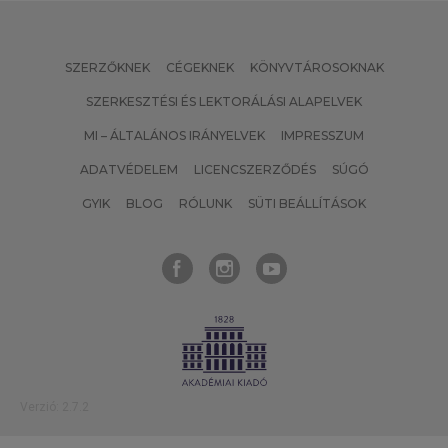
SZERZŐKNEK
CÉGEKNEK
KÖNYVTÁROSOKNAK
SZERKESZTÉSI ÉS LEKTORÁLÁSI ALAPELVEK
MI – ÁLTALÁNOS IRÁNYELVEK
IMPRESSZUM
ADATVÉDELEM
LICENCSZERZŐDÉS
SÚGÓ
GYIK
BLOG
RÓLUNK
SÜTI BEÁLLÍTÁSOK
Verzió: 2.7.2