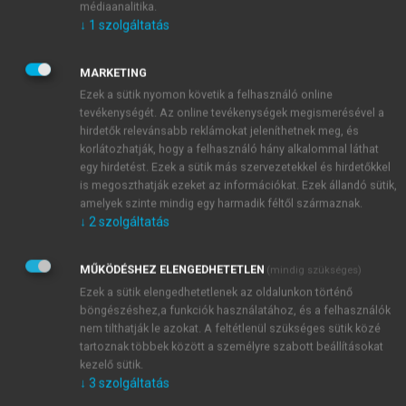
médiaanalitika.
terület nem érintett), éles határral a fogsor szélének
↓
1
szolgáltatás
megfelelően. A fogsor alatti terület környezetéből
kiemelkedhet, ami szivacsszerű, granularis szövetnek
MARKETING
tűnik, de az érintett terület felszíne sima. A Newton-
Ezek a sütik nyomon követik a felhasználó online
osztályozás (
5.4. táblázat
) erre a betegségcsoportra
tevékenységét. Az online tevékenységek megismerésével a
is alkalmazható.
hirdetők relevánsabb reklámokat jeleníthetnek meg, és
korlátozhatják, hogy a felhasználó hány alkalommal láthat
egy hirdetést. Ezek a sütik más szervezetekkel és hirdetőkkel
is megoszthatják ezeket az információkat. Ezek állandó sütik,
amelyek szinte mindig egy harmadik féltől származnak.
↓
2
szolgáltatás
MŰKÖDÉSHEZ ELENGEDHETETLEN
(mindig szükséges)
Ezek a sütik elengedhetetlenek az oldalunkon történő
böngészéshez,a funkciók használatához, és a felhasználók
nem tilthatják le azokat. A feltétlenül szükséges sütik közé
tartoznak többek között a személyre szabott beállításokat
kezelő sütik.
↓
3
szolgáltatás