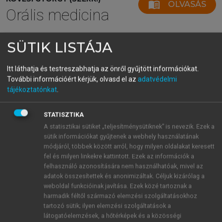
menu_book
OLVASÁS
Orális medicina
SÜTIK LISTÁJA
5.1.4. Fogsor okozta gombás
Itt láthatja és testreszabhatja az önről gyűjtött információkat.
szájgyulladás
További információért kérjük, olvasd el az
adatvédelmi
tájékoztatónkat
.
Az orális candidiasis leggyakoribb formája, amit
krónikus erythemás stomatitisnek vagy régen fogsor
STATISZTIKA
okozta szájfájdalomnak is neveztek, hibásan, mert ez
A statisztikai sütiket „teljesítménysütiknek” is nevezik. Ezek a
a forma az esetek többségében fájdalmatlan.
sütik információkat gyűjtenek a webhely használatának
Bár a fogsor rossz fekvése nem feltétele a
módjáról, többek között arról, hogy milyen oldalakat keresett
betegség kialakulásának a legtöbb esetben régi
fel és milyen linkekre kattintott. Ezek az információk a
felhasználó azonosítására nem használhatóak, mivel az
fogsor alatt alakul ki. A fogsor okozta szájgyulladás
adatok összesítettek és anonimizáltak. Céljuk kizárólag a
néha kivehető fogszabályozó készülék alatt is
weboldal funkcióinak javítása. Ezek közé tartoznak a
kialakul
(
5.11. ábra
)
.
harmadik féltől származó elemzési szolgáltatásokhoz
A
klinikai képet
a felső fogsor által fedett terület,
tartozó sütik; ilyen elemzési szolgáltatások a
jelentős hyperaemiája jellemzi (az alsó fogsor alatti
látogatóelemzések, a hőtérképek és a közösségi