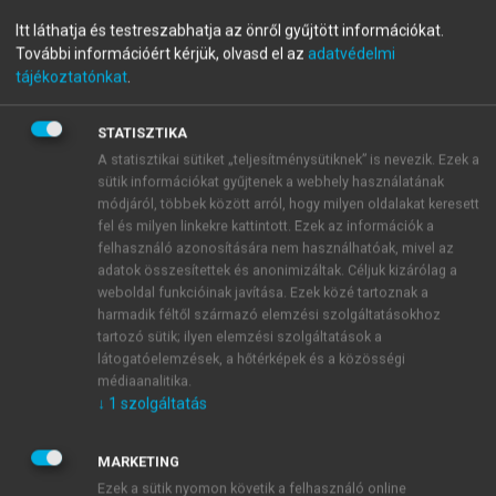
menu_book
OLVASÁS
Orális medicina
Itt láthatja és testreszabhatja az önről gyűjtött információkat.
További információért kérjük, olvasd el az
adatvédelmi
tájékoztatónkat
.
STATISZTIKA
6.4. Coxakie-vírusfertőzések
A statisztikai sütiket „teljesítménysütiknek” is nevezik. Ezek a
Coxakie egy kisváros az Egyesült Államokban a
sütik információkat gyűjtenek a webhely használatának
módjáról, többek között arról, hogy milyen oldalakat keresett
Ráktérítő mellett, ahol a kéz-láb és szájbetegség első
fel és milyen linkekre kattintott. Ezek az információk a
esetét leírták. A vírust két csoportba sorolják: az
A
felhasználó azonosítására nem használhatóak, mivel az
csoportnak 24, a
B
-nek 10 tagját ismerjük jelenleg.
adatok összesítettek és anonimizáltak. Céljuk kizárólag a
Az
A
csoport tagjai azok, melyek az oropharyngealis
weboldal funkcióinak javítása. Ezek közé tartoznak a
régióban előforduló két betegség kialakulásáért
harmadik féltől származó elemzési szolgáltatásokhoz
tartozó sütik; ilyen elemzési szolgáltatások a
felelősek. A kéz-láb és szájbetegség csak a
látogatóelemzések, a hőtérképek és a közösségi
mediterrán régióban fordul elő, a másik a
médiaanalitika.
herpangina, ez előfordul Közép-Kelet-Európában is,
↓
1
szolgáltatás
de ritka kórkép.
MARKETING
Ezek a sütik nyomon követik a felhasználó online