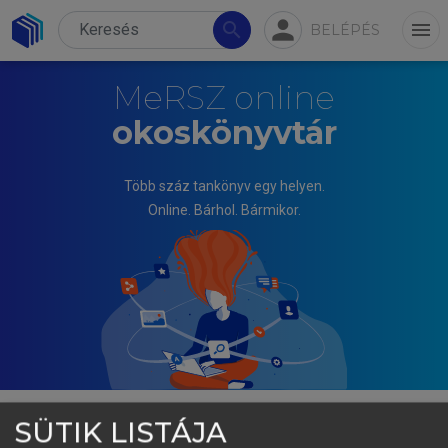
person
search
menu
BELÉPÉS
MeRSZ online
okoskönyvtár
Több száz tankönyv egy helyen.
Online. Bárhol. Bármikor.
SÜTIK LISTÁJA
KÖVESI GYÖRGY (SZERK.)