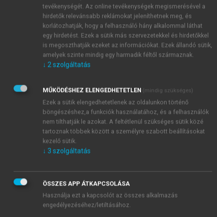
tevékenységét. Az online tevékenységek megismerésével a
hirdetők relevánsabb reklámokat jeleníthetnek meg, és
korlátozhatják, hogy a felhasználó hány alkalommal láthat
egy hirdetést. Ezek a sütik más szervezetekkel és hirdetőkkel
is megoszthatják ezeket az információkat. Ezek állandó sütik,
amelyek szinte mindig egy harmadik féltől származnak.
↓
2
szolgáltatás
MŰKÖDÉSHEZ ELENGEDHETETLEN
(mindig szükséges)
Ezek a sütik elengedhetetlenek az oldalunkon történő
böngészéshez,a funkciók használatához, és a felhasználók
nem tilthatják le azokat. A feltétlenül szükséges sütik közé
tartoznak többek között a személyre szabott beállításokat
kezelő sütik.
↓
3
szolgáltatás
ÖSSZES APP ÁTKAPCSOLÁSA
Használja ezt a kapcsolót az összes alkalmazás
engedélyezéséhez/letiltásához.