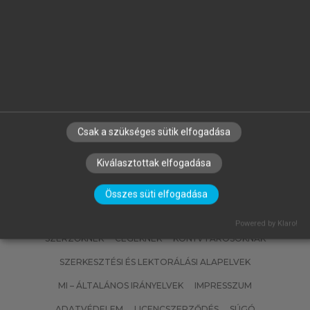
FALUS ANDRÁS, BUZÁS EDIT, HOLUB
MARIANNA CSILLA, RAJNAVÖLGYI
ÉVA (SZERK.)
Az immunológia alapjai
Csak a szükséges sütik elfogadása
Kiválasztottak elfogadása
Összes süti elfogadása
Powered by Klaro!
SZERZŐKNEK
CÉGEKNEK
KÖNYVTÁROSOKNAK
SZERKESZTÉSI ÉS LEKTORÁLÁSI ALAPELVEK
MI – ÁLTALÁNOS IRÁNYELVEK
IMPRESSZUM
ADATVÉDELEM
LICENCSZERZŐDÉS
SÚGÓ